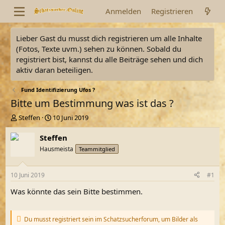
Anmelden
Registrieren
Lieber Gast du musst dich registrieren um alle Inhalte
(Fotos, Texte uvm.) sehen zu können. Sobald du
registriert bist, kannst du alle Beiträge sehen und dich
aktiv daran beteiligen.
Fund Identifizierung Ufos ?
Bitte um Bestimmung was ist das ?
E
E
Steffen
10 Juni 2019
r
r
s
s
Steffen
t
t
Hausmeista
Teammitglied
e
e
l
l
l
l
10 Juni 2019
#1
e
t
r
a
Was könnte das sein Bitte bestimmen.
m
Du musst registriert sein im Schatzsucherforum, um Bilder als