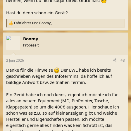
nennen, wenn du nicht sogar direkt Glück hast
Hast du denn schon ein Gerät?
Fahrlehrer
und
Boomy_
R
e
a
Boomy_
k
t
Probezeit
i
o
n
2 Juni 2026
#3
e
n
Danke für die Hinweise
Der LWL habe ich bereits
:
geschrieben wegen des Infotermins, da hoffe ich auf
baldige Antwort bzw. zeitnahen Termin.
Ein Gerät habe ich noch keins, eigentlich möchte ich für
alles an neuem Equipment (MD, PinPointer, Tasche,
Klappspaten) so um die 400€ ausgeben. Hier schaue ich
schon was es z.B. so auf kleinanzeigen gibt und welche
Hersteller und Eigenschaften passen. Ich möchte
eigentlich gerne alles finden was kein Schrott ist, das