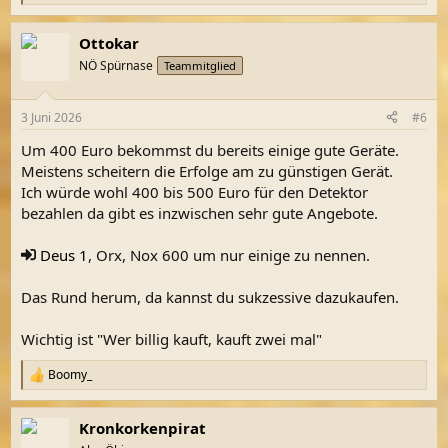
e
a
Ottokar
k
t
NÖ Spürnase
Teammitglied
i
o
n
3 Juni 2026
#6
e
n
Um 400 Euro bekommst du bereits einige gute Geräte.
:
Meistens scheitern die Erfolge am zu günstigen Gerät.
Ich würde wohl 400 bis 500 Euro für den Detektor
bezahlen da gibt es inzwischen sehr gute Angebote.
Deus 1
, Orx, Nox 600 um nur einige zu nennen.
Das Rund herum, da kannst du sukzessive dazukaufen.
Wichtig ist "Wer billig kauft, kauft zwei mal"
Boomy_
R
e
a
Kronkorkenpirat
k
t