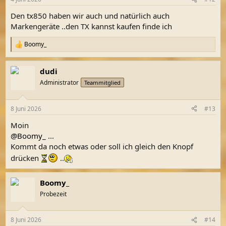
e
n
Den tx850 haben wir auch und natürlich auch
:
Markengeräte ..den TX kannst kaufen finde ich
Boomy_
R
e
a
dudi
k
t
Administrator
Teammitglied
i
o
n
8 Juni 2026
#13
e
n
Moin
:
@Boomy_
...
Kommt da noch etwas oder soll ich gleich den Knopf
drücken
..
Boomy_
Probezeit
8 Juni 2026
#14