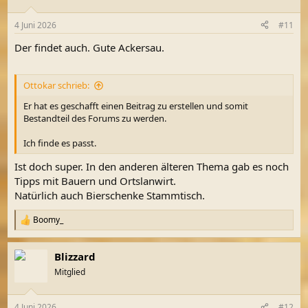
o
n
4 Juni 2026
#11
e
n
Der findet auch. Gute Ackersau.
:
Ottokar schrieb:
Er hat es geschafft einen Beitrag zu erstellen und somit
Bestandteil des Forums zu werden.
Ich finde es passt.
Ist doch super. In den anderen älteren Thema gab es noch
Tipps mit Bauern und Ortslanwirt.
Natürlich auch Bierschenke Stammtisch.
Boomy_
R
e
a
Blizzard
k
t
Mitglied
i
o
n
4 Juni 2026
#12