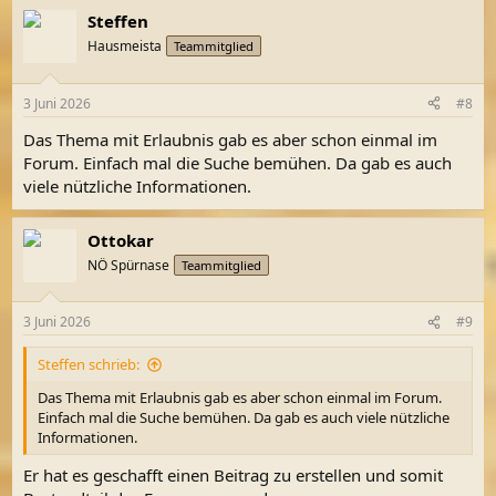
a
Steffen
k
t
Hausmeista
Teammitglied
i
o
n
3 Juni 2026
#8
e
n
Das Thema mit Erlaubnis gab es aber schon einmal im
:
Forum. Einfach mal die Suche bemühen. Da gab es auch
viele nützliche Informationen.
Ottokar
NÖ Spürnase
Teammitglied
3 Juni 2026
#9
Steffen schrieb:
Das Thema mit Erlaubnis gab es aber schon einmal im Forum.
Einfach mal die Suche bemühen. Da gab es auch viele nützliche
Informationen.
Er hat es geschafft einen Beitrag zu erstellen und somit