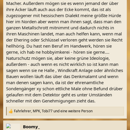
Macher. Außerdem mögen sie es wenn jemand der über
ihre Äcker läuft auch aus der Ecke kommt, das ist als
zugezogener mit hessischem Dialekt meine größte Hürde
hier im Norden aber wenn man ihnen sagt, dass man den
ganzen Metallschrott mitnimmt und dadurch nichts in
ihren Maschinen landet, man auch helfen kann, wenn mal
der Ehering oder Schlüssel verloren geht werden sie Recht
hellhörig. Du hast nen Beruf im Handwerk, hören sie
gerne, ich hab ne hobbyimkerei - hören sie gerne....
Naturschutz mögen sie, aber keine grüne Ideologie,
außerdem - auch wenn es nicht wirklich so ist kann man
sagen wenn sie ne Halle , Windkraft Anlage oder ähnliches
Bauen wollen läuft das über das Denkmalamt und wenn
man denen sagen kann, da ist der ehrenamtliche
Sondengänger xy schon ettliche Male ohne Befund drüber
gelaufen mit dem Detektor geht es unter Umständen
schneller mit den Genehmigungen zieht das.
Fahrlehrer
,
MPK
,
Tobi77
und eine weitere Person
R
e
a
Boomy_
k