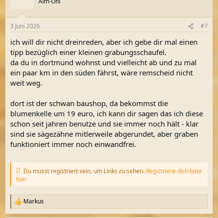
Alm-Öhi
i
o
n
3 Juni 2026
#7
e
n
ich will dir nicht dreinreden, aber ich gebe dir mal einen
:
tipp bezüglich einer kleinen grabungsschaufel.
da du in dortmund wohnst und vielleicht ab und zu mal
ein paar km in den süden fährst, wäre remscheid nicht
weit weg.
dort ist der schwan baushop, da bekommst die
blumenkelle um 19 euro, ich kann dir sagen das ich diese
schon seit jahren benutze und sie immer noch hält - klar
sind sie sägezähne mitlerweile abgerundet, aber graben
funktioniert immer noch einwandfrei.
Du musst registriert sein, um Links zu sehen.
Registriere dich bitte
hier
Markus
R
e