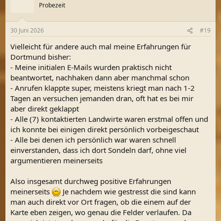
t
Probezeit
i
o
n
30 Juni 2026
#19
e
n
Vielleicht für andere auch mal meine Erfahrungen für
:
Dortmund bisher:
- Meine initialen E-Mails wurden praktisch nicht
beantwortet, nachhaken dann aber manchmal schon
- Anrufen klappte super, meistens kriegt man nach 1-2
Tagen an versuchen jemanden dran, oft hat es bei mir
aber direkt geklappt
- Alle (7) kontaktierten Landwirte waren erstmal offen und
ich konnte bei einigen direkt persönlich vorbeigeschaut
- Alle bei denen ich persönlich war waren schnell
einverstanden, dass ich dort Sondeln darf, ohne viel
argumentieren meinerseits
Also insgesamt durchweg positive Erfahrungen
meinerseits
Je nachdem wie gestresst die sind kann
man auch direkt vor Ort fragen, ob die einem auf der
Karte eben zeigen, wo genau die Felder verlaufen. Da