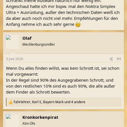
schränkt meine Auswahl natürlich nur wenig ein.
Angeschaut hatte ich mir bspw. mal den Noktra Simplex
Ultra + Ausrüstung, außer den technischen Daten weiß ich
da aber auch noch nicht viel mehr. Empfehlungen für den
Anfang nehme ich auch sehr gerne
Olaf
Mecklenburgsondler
3 Juni 2026
#4
Wenn Du alles finden willst, was kein Schrott ist, sei schon
mal vorgewarnt:
In der Regel sind 90% des Ausgegrabenen Schrott, und
von den restlichen 10% sind es auch 90%, die alle außer
dem Finder als Schrott bewerten.
Fahrlehrer
,
Karl-S
,
Bayern Mark
und 4 andere
R
e
a
Kronkorkenpirat
k
t
Alm-Öhi
i