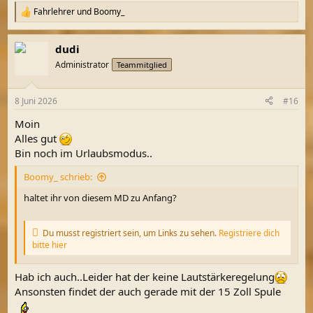
Fahrlehrer
und
Boomy_
R
e
a
dudi
k
t
Administrator
Teammitglied
i
o
n
8 Juni 2026
#16
e
n
Moin
:
Alles gut
Bin noch im Urlaubsmodus..
Boomy_ schrieb:
haltet ihr von diesem MD zu Anfang?
Du musst registriert sein, um Links zu sehen.
Registriere dich
bitte hier
Hab ich auch..Leider hat der keine Lautstärkeregelung
Ansonsten findet der auch gerade mit der 15 Zoll Spule