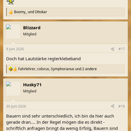
Boomy_
und
Ottokar
R
e
a
Blizzard
k
t
Mitglied
i
o
n
9 Juni 2026
#17
e
n
Doch hat Lautstärke reglerklebeband
:
Fahrlehrer
,
colorus
,
Symphorianus
und 2 andere
R
e
a
Husky71
k
t
Mitglied
i
o
n
30 Juni 2026
#18
e
n
Bauern sind sehr unterschiedlich, ich bin da hier auch
:
gerade dran.... In der Regel mögen die es direkt -
schriftlich anfragen bringt da wenig Erfolg, Bauern sind