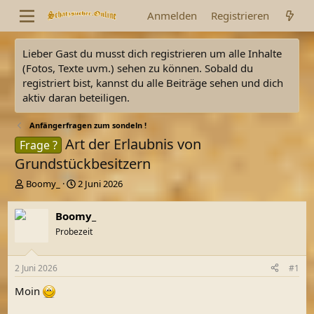
Anmelden
Registrieren
Lieber Gast du musst dich registrieren um alle Inhalte
(Fotos, Texte uvm.) sehen zu können. Sobald du
registriert bist, kannst du alle Beiträge sehen und dich
aktiv daran beteiligen.
Anfängerfragen zum sondeln !
Art der Erlaubnis von
Frage ?
Grundstückbesitzern
E
E
Boomy_
2 Juni 2026
r
r
s
s
Boomy_
t
t
Probezeit
e
e
l
l
l
l
2 Juni 2026
#1
e
t
r
a
Moin
m