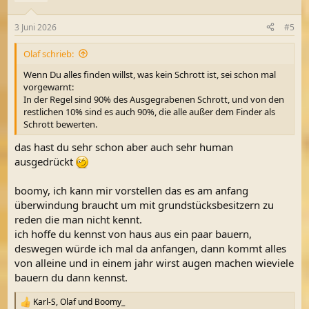
o
n
3 Juni 2026
#5
e
n
Olaf schrieb:
:
Wenn Du alles finden willst, was kein Schrott ist, sei schon mal
vorgewarnt:
In der Regel sind 90% des Ausgegrabenen Schrott, und von den
restlichen 10% sind es auch 90%, die alle außer dem Finder als
Schrott bewerten.
das hast du sehr schon aber auch sehr human
ausgedrückt
boomy, ich kann mir vorstellen das es am anfang
überwindung braucht um mit grundstücksbesitzern zu
reden die man nicht kennt.
ich hoffe du kennst von haus aus ein paar bauern,
deswegen würde ich mal da anfangen, dann kommt alles
von alleine und in einem jahr wirst augen machen wieviele
bauern du dann kennst.
Karl-S
,
Olaf
und
Boomy_
R