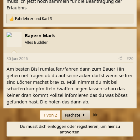
muss ich jetzt noch sammeln für die Beantragung der
Erlaubnis
Fahrlehrer
und
Karl-S
R
e
a
Bayern Mark
k
t
Alles Buddler
i
o
n
30 Juni 2026
#20
e
n
Am besten Bisl rumlaufen/fahren dann zum Bauer Hin
:
gehen net fragen ob du auf seine äcker darfst wenn se frei
sind Löcher machst brav zu Müll nimmst du mit bei
scharfen kampfmitteln /waffen liegen lassen schau das
keiner dran kommt Polizei infomieren das du was böses
gefunden hast. Die holen das dann ab.
Letzte
1 von 2
Nächste
Du musst dich einloggen oder registrieren, um hier zu
antworten.