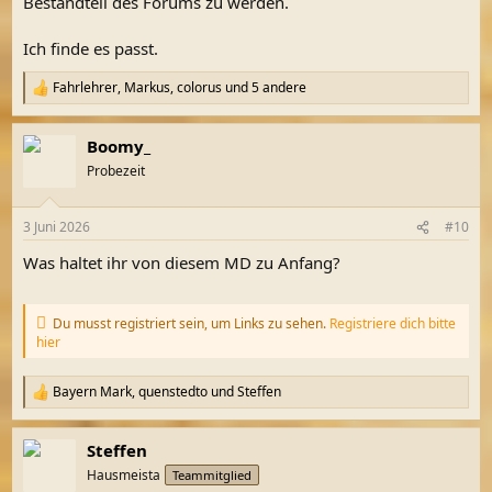
Bestandteil des Forums zu werden.
Ich finde es passt.
Fahrlehrer
,
Markus
,
colorus
und 5 andere
R
e
a
Boomy_
k
t
Probezeit
i
o
n
3 Juni 2026
#10
e
n
Was haltet ihr von diesem MD zu Anfang?
:
Du musst registriert sein, um Links zu sehen.
Registriere dich bitte
hier
Bayern Mark
,
quenstedto
und
Steffen
R
e
a
Steffen
k
t
Hausmeista
Teammitglied
i