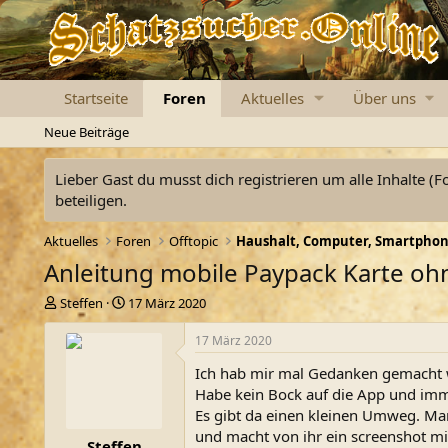
Startseite
Foren
Aktuelles
Über uns
Neue Beiträge
Lieber Gast du musst dich registrieren um alle Inhalte (F
beteiligen.
Aktuelles
Foren
Offtopic
Anleitung mobile Paypack Karte ohn
E
E
Steffen
17 März 2020
r
r
s
s
17 März 2020
t
t
Ich hab mir mal Gedanken gemacht w
e
e
l
l
Habe kein Bock auf die App und imme
l
l
Es gibt da einen kleinen Umweg. Man
e
t
und macht von ihr ein screenshot mi
Steffen
r
a