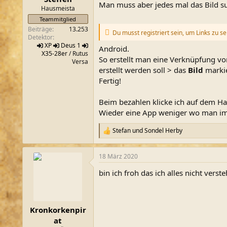
Man muss aber jedes mal das Bild suc
m
Hausmeista
Teammitglied
Beiträge
13.253
Du musst registriert sein, um Links zu s
Detektor
XP
Deus 1
Android.
X35-28er
/ Rutus
So erstellt man eine Verknüpfung 
Versa
erstellt werden soll > das
Bild
markie
Fertig!
Beim bezahlen klicke ich auf dem Ha
Wieder eine App weniger wo man i
Stefan
und
Sondel Herby
R
e
a
18 März 2020
k
t
bin ich froh das ich alles nicht vers
i
o
n
e
n
Kronkorkenpir
:
at