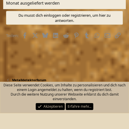
Monat ausgeliefert werden
Du musst dich einloggen oder registrieren, um hier zu
antworten.
Facebook
X (Twitter)
Bluesky
LinkedIn
Reddit
Pinterest
Tumblr
WhatsApp
E-Mail
Link
Teilen:
Metalldetektorforum
Diese Seite verwendet Cookies, um Inhalte zu personalisieren und dich nach
einem Login angemeldet zu halten, wenn du registriert bist.
Kontakt
Nutzungsbedingungen
Datenschutz
Durch die weitere Nutzung unserer Webseite erklärst du dich damit
Hilfe und Impressum
Start
R
einverstanden.
S
S
Akzeptieren
Erfahre mehr…
®
Community platform by XenForo
© 2010-2026 XenForo Ltd.