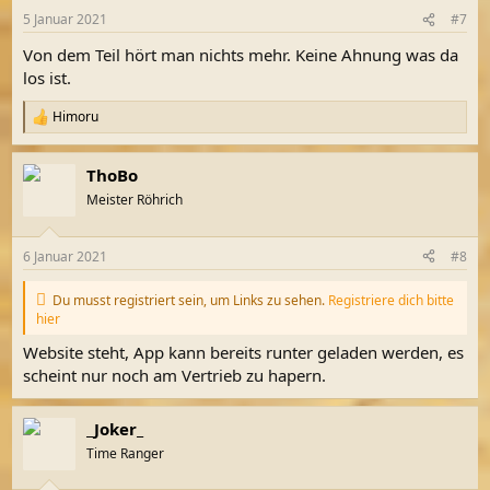
n
5 Januar 2021
#7
e
n
Von dem Teil hört man nichts mehr. Keine Ahnung was da
:
los ist.
Himoru
R
e
a
ThoBo
k
t
Meister Röhrich
i
o
n
6 Januar 2021
#8
e
n
:
Du musst registriert sein, um Links zu sehen.
Registriere dich bitte
hier
Website steht, App kann bereits runter geladen werden, es
scheint nur noch am Vertrieb zu hapern.
_Joker_
Time Ranger