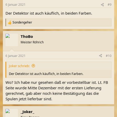
6 Januar 2021
#9
Der Detektor ist auch käuflich, in beiden Farben.
Sondengeher
R
e
a
ThoBo
k
t
Meister Röhrich
i
o
n
6 Januar 2021
#10
e
n
Joker schrieb:
:
Der Detektor ist auch käuflich, in beiden Farben.
Wo? Ich habe nur gesehen daß er vorbestellbar ist. Lt. FB
Seite wurde Mitte Dezember mit der ersten Lieferung
gerechnet, gab aber noch keine Bestätigung das die
Spulen jetzt lieferbar sind.
_Joker_