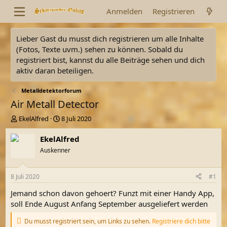
Anmelden
Registrieren
Lieber Gast du musst dich registrieren um alle Inhalte
(Fotos, Texte uvm.) sehen zu können. Sobald du
registriert bist, kannst du alle Beiträge sehen und dich
aktiv daran beteiligen.
Metalldetektorforum
Air Metall Detector
E
E
EkelAlfred
8 Juli 2020
r
r
s
s
EkelAlfred
t
t
Auskenner
e
e
l
l
l
l
8 Juli 2020
#1
e
t
r
a
Jemand schon davon gehoert? Funzt mit einer Handy App,
m
soll Ende August Anfang September ausgeliefert werden
Du musst registriert sein, um Links zu sehen.
Registriere dich bitte