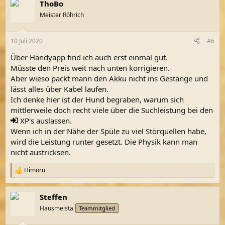
ThoBo
Meister Röhrich
10 Juli 2020
#6
Über Handyapp find ich auch erst einmal gut.
Müsste den Preis weit nach unten korrigieren.
Aber wieso packt mann den Akku nicht ins Gestänge und
lässt alles über Kabel laufen.
Ich denke hier ist der Hund begraben, warum sich
mittlerweile doch recht viele über die Suchleistung bei den
XP
's auslassen.
Wenn ich in der Nähe der Spüle zu viel Störquellen habe,
wird die Leistung runter gesetzt. Die Physik kann man
nicht austricksen.
Himoru
R
e
a
Steffen
k
t
Hausmeista
Teammitglied
i
o