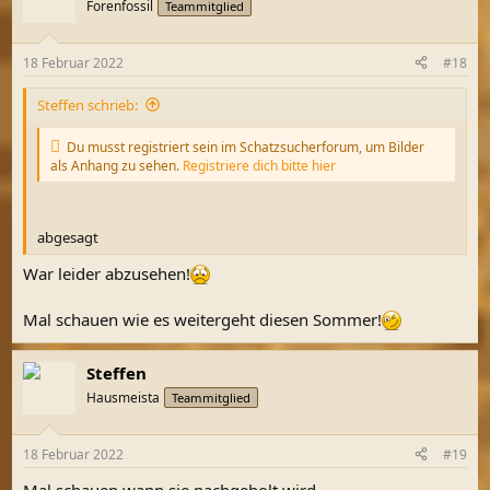
t
Forenfossil
Teammitglied
i
o
n
18 Februar 2022
#18
e
n
Steffen schrieb:
:
Du musst registriert sein im Schatzsucherforum, um Bilder
als Anhang zu sehen.
Registriere dich bitte hier
abgesagt
War leider abzusehen!
Mal schauen wie es weitergeht diesen Sommer!
Steffen
Hausmeista
Teammitglied
18 Februar 2022
#19
Mal schauen wann sie nachgeholt wird.