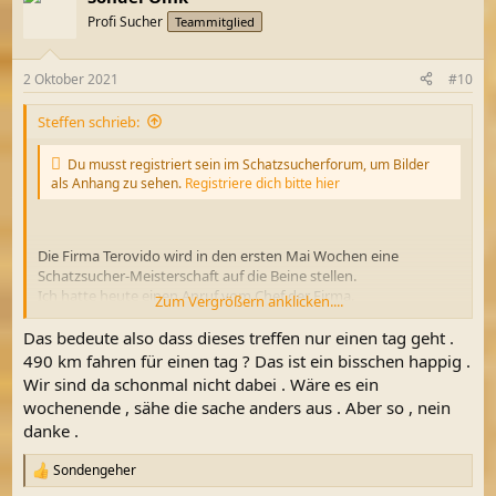
Profi Sucher
Teammitglied
2 Oktober 2021
#10
Steffen schrieb:
Du musst registriert sein im Schatzsucherforum, um Bilder
als Anhang zu sehen.
Registriere dich bitte hier
Die Firma Terovido wird in den ersten Mai Wochen eine
Schatzsucher-Meisterschaft auf die Beine stellen.
Ich hatte heute einen Anruf vom Chef der Firma.
Zum Vergrößern anklicken....
Das Treffen wird in Altenburg sein Ich werde diese Woche noch
genauere Informationen bekommen.
Das bedeute also dass dieses treffen nur einen tag geht .
Diese teile ich euch dann gern hier mit.
490 km fahren für einen tag ? Das ist ein bisschen happig .
Wir sind da schonmal nicht dabei . Wäre es ein
Altenburg ist eine mehr als 1.000 Jahre alte ehemalige
wochenende , sähe die sache anders aus . Aber so , nein
Residenzstadt im Osten des Freistaates Thüringen inmitten der
danke .
Metropolregion Mitteldeutschland
Sondengeher
Postleitzahl 04600 Altenburg
R
Ich werde auf jeden Fall das sein. Auch weil Terovido immer das
e