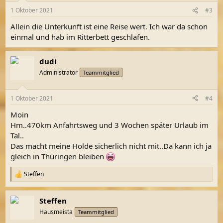
1 Oktober 2021
#3
Allein die Unterkunft ist eine Reise wert. Ich war da schon
einmal und hab im Ritterbett geschlafen.
dudi
Administrator
Teammitglied
1 Oktober 2021
#4
Moin
Hm..470km Anfahrtsweg und 3 Wochen später Urlaub im
Tal..
Das macht meine Holde sicherlich nicht mit..Da kann ich ja
gleich in Thüringen bleiben
Steffen
R
e
a
Steffen
k
t
Hausmeista
Teammitglied
i