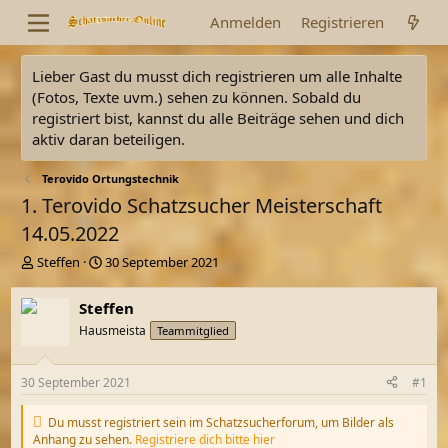
Anmelden
Registrieren
Lieber Gast du musst dich registrieren um alle Inhalte
(Fotos, Texte uvm.) sehen zu können. Sobald du
registriert bist, kannst du alle Beiträge sehen und dich
aktiv daran beteiligen.
Terovido Ortungstechnik
1. Terovido Schatzsucher Meisterschaft
14.05.2022
E
E
Steffen
30 September 2021
r
r
s
s
Steffen
t
t
Hausmeista
Teammitglied
e
e
l
l
l
l
30 September 2021
#1
e
t
r
a
Du musst registriert sein im Schatzsucherforum, um Bilder als
m
Anhang zu sehen.
Registriere dich bitte hier