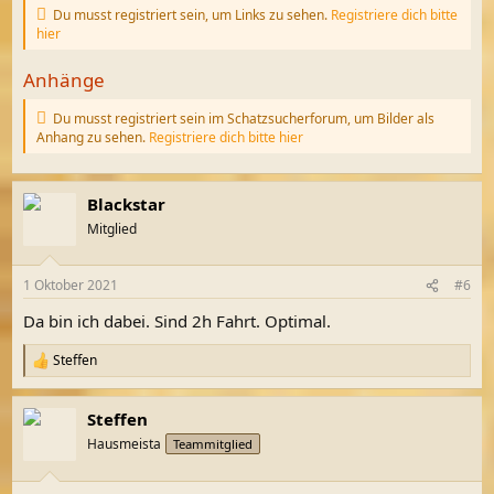
Du musst registriert sein, um Links zu sehen.
Registriere dich bitte
hier
Anhänge
Du musst registriert sein im Schatzsucherforum, um Bilder als
Anhang zu sehen.
Registriere dich bitte hier
Blackstar
Mitglied
1 Oktober 2021
#6
Da bin ich dabei. Sind 2h Fahrt. Optimal.
Steffen
R
e
a
Steffen
k
t
Hausmeista
Teammitglied
i
o
n