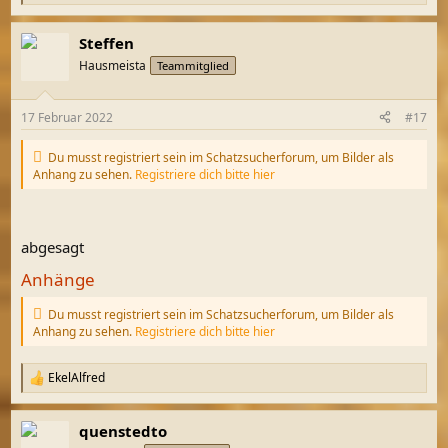
e
a
Steffen
k
t
Hausmeista
Teammitglied
i
o
n
17 Februar 2022
#17
e
n
:
Du musst registriert sein im Schatzsucherforum, um Bilder als
Anhang zu sehen.
Registriere dich bitte hier
abgesagt
Anhänge
Du musst registriert sein im Schatzsucherforum, um Bilder als
Anhang zu sehen.
Registriere dich bitte hier
EkelAlfred
R
e
a
quenstedto
k