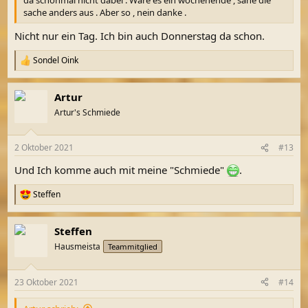
da schonmal nicht dabei . Wäre es ein wochenende , sähe die
sache anders aus . Aber so , nein danke .
Nicht nur ein Tag. Ich bin auch Donnerstag da schon.
Sondel Oink
R
e
a
Artur
k
t
Artur's Schmiede
i
o
n
2 Oktober 2021
#13
e
n
Und Ich komme auch mit meine "Schmiede"
.
:
Steffen
R
e
a
Steffen
k
t
Hausmeista
Teammitglied
i
o
n
23 Oktober 2021
#14
e
n