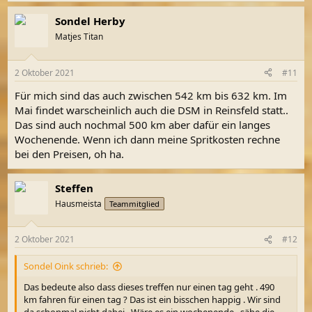
a
Treffen vom
@Sondel Oink
mit unterstütze.
Sondel Herby
k
Unterkünfte: Es kann auch gezeltet werden. Auch stehen hier
t
Unterkünfte zur Verfügung.
Matjes Titan
i
o
Du musst registriert sein, um Links zu sehen.
Registriere dich
n
bitte hier
2 Oktober 2021
#11
e
n
Bitte rechtzeitig reservieren.
Für mich sind das auch zwischen 542 km bis 632 km. Im
:
Wenn ich weitere Daten habe füge ich sie als Update ein.
Mai findet warscheinlich auch die DSM in Reinsfeld statt..
Das sind auch nochmal 500 km aber dafür ein langes
Wochenende. Wenn ich dann meine Spritkosten rechne
bei den Preisen, oh ha.
Steffen
Hausmeista
Teammitglied
2 Oktober 2021
#12
Sondel Oink schrieb:
Das bedeute also dass dieses treffen nur einen tag geht . 490
km fahren für einen tag ? Das ist ein bisschen happig . Wir sind