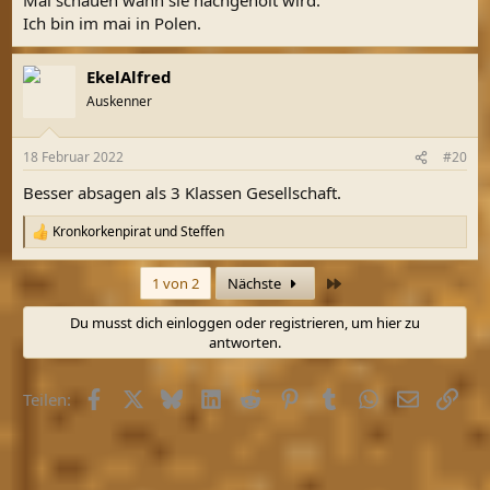
Ich bin im mai in Polen.
EkelAlfred
Auskenner
18 Februar 2022
#20
Besser absagen als 3 Klassen Gesellschaft.
Kronkorkenpirat
und
Steffen
R
e
a
Letzte
1 von 2
Nächste
k
t
Du musst dich einloggen oder registrieren, um hier zu
i
antworten.
o
n
e
Facebook
X (Twitter)
Bluesky
LinkedIn
Reddit
Pinterest
Tumblr
WhatsApp
E-Mail
Link
n
Teilen:
: