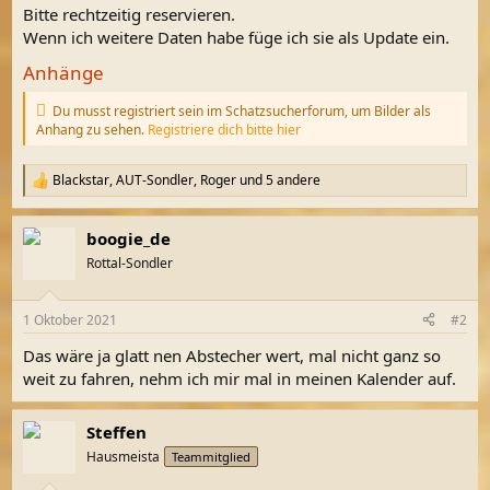
Bitte rechtzeitig reservieren.
Wenn ich weitere Daten habe füge ich sie als Update ein.
Anhänge
Du musst registriert sein im Schatzsucherforum, um Bilder als
Anhang zu sehen.
Registriere dich bitte hier
Blackstar
,
AUT-Sondler
,
Roger
und 5 andere
R
e
a
boogie_de
k
t
Rottal-Sondler
i
o
n
1 Oktober 2021
#2
e
n
Das wäre ja glatt nen Abstecher wert, mal nicht ganz so
:
weit zu fahren, nehm ich mir mal in meinen Kalender auf.
Steffen
Hausmeista
Teammitglied