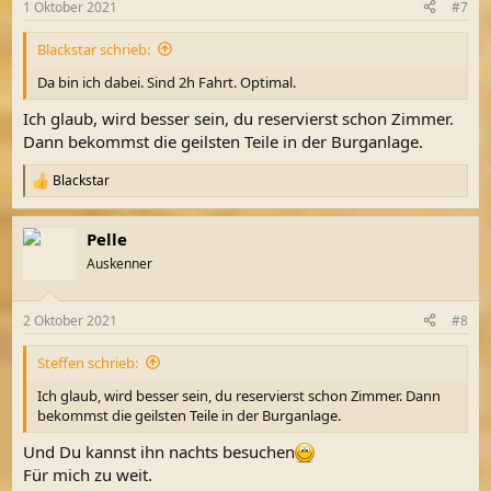
1 Oktober 2021
#7
e
n
Blackstar schrieb:
:
Da bin ich dabei. Sind 2h Fahrt. Optimal.
Ich glaub, wird besser sein, du reservierst schon Zimmer.
Dann bekommst die geilsten Teile in der Burganlage.
Blackstar
R
e
a
Pelle
k
t
Auskenner
i
o
n
2 Oktober 2021
#8
e
n
Steffen schrieb:
:
Ich glaub, wird besser sein, du reservierst schon Zimmer. Dann
bekommst die geilsten Teile in der Burganlage.
Und Du kannst ihn nachts besuchen
Für mich zu weit.