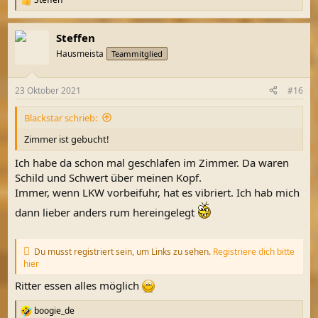
R
e
a
Steffen
k
t
Hausmeista
Teammitglied
i
o
n
23 Oktober 2021
#16
e
n
Blackstar schrieb:
:
Zimmer ist gebucht!
Ich habe da schon mal geschlafen im Zimmer. Da waren
Schild und Schwert über meinen Kopf.
Immer, wenn LKW vorbeifuhr, hat es vibriert. Ich hab mich
dann lieber anders rum hereingelegt
Du musst registriert sein, um Links zu sehen.
Registriere dich bitte
hier
Ritter essen alles möglich
boogie_de
R