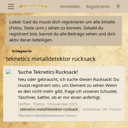
Anmelden
Registrieren
Lieber Gast du musst dich registrieren um alle Inhalte
(Fotos, Texte uvm.) sehen zu können. Sobald du
registriert bist, kannst du alle Beiträge sehen und dich
aktiv daran beteiligen.
Schlagworte
teknetics metalldetektor rucksack
Suche Teknetics Rucksack!
Neu oder gebraucht, ich suche diesen Rucksack! Du
musst registriert sein, um Element zu sehen Wenn
es den nicht mehr gibt, frage ich unseren Schuster,
Täschner, Sattler, ob er mir einen anfertigt.
Steffen
Thema
5 November 2023
Antworten: 34
Forum:
teknetics
metalldetektor
rucksack
Teknetics Metalldetektoren Forum