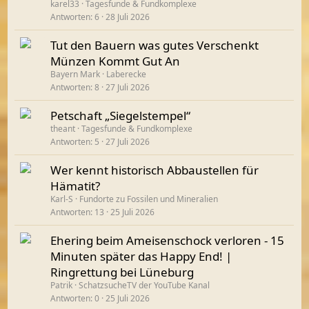
karel33
Tagesfunde & Fundkomplexe
Antworten
6
28 Juli 2026
Tut den Bauern was gutes Verschenkt
Münzen Kommt Gut An
Bayern Mark
Laberecke
Antworten
8
27 Juli 2026
Petschaft „Siegelstempel“
theant
Tagesfunde & Fundkomplexe
Antworten
5
27 Juli 2026
Wer kennt historisch Abbaustellen für
Hämatit?
Karl-S
Fundorte zu Fossilen und Mineralien
Antworten
13
25 Juli 2026
Ehering beim Ameisenschock verloren - 15
Minuten später das Happy End! |
Ringrettung bei Lüneburg
Patrik
SchatzsucheTV der YouTube Kanal
Antworten
0
25 Juli 2026