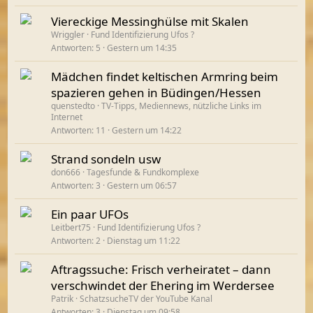
Viereckige Messinghülse mit Skalen
Wriggler
Fund Identifizierung Ufos ?
Antworten
5
Gestern um 14:35
Mädchen findet keltischen Armring beim
spazieren gehen in Büdingen/Hessen
quenstedto
TV-Tipps, Mediennews, nützliche Links im
Internet
Antworten
11
Gestern um 14:22
Strand sondeln usw
don666
Tagesfunde & Fundkomplexe
Antworten
3
Gestern um 06:57
Ein paar UFOs
Leitbert75
Fund Identifizierung Ufos ?
Antworten
2
Dienstag um 11:22
Aftragssuche: Frisch verheiratet – dann
verschwindet der Ehering im Werdersee
Patrik
SchatzsucheTV der YouTube Kanal
Antworten
3
Dienstag um 09:58