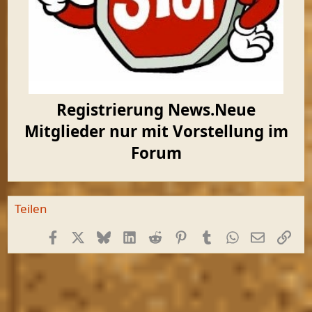
Registrierung News.Neue
Mitglieder nur mit Vorstellung im
Forum
Teilen
Facebook
X (Twitter)
Bluesky
LinkedIn
Reddit
Pinterest
Tumblr
WhatsApp
E-Mail
Link