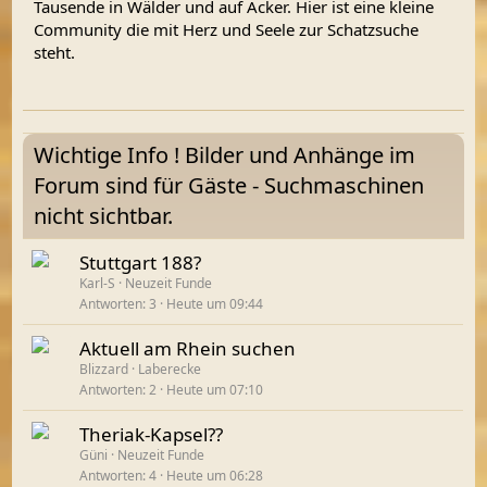
Tausende in Wälder und auf Äcker. Hier ist eine kleine
Community die mit Herz und Seele zur Schatzsuche
steht.
Wichtige Info ! Bilder und Anhänge im
Forum sind für Gäste - Suchmaschinen
nicht sichtbar.
Stuttgart 188?
Karl-S
Neuzeit Funde
Antworten
3
Heute um 09:44
Aktuell am Rhein suchen
Blizzard
Laberecke
Antworten
2
Heute um 07:10
Theriak-Kapsel??
Güni
Neuzeit Funde
Antworten
4
Heute um 06:28