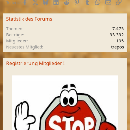
Facebook
X (Twitter)
Bluesky
LinkedIn
Reddit
Pinterest
Tumblr
WhatsApp
E-Mail
Link
Teilen:
Statistik des Forums
Themen
7.475
Beiträge
93.392
Mitglieder
195
Neuestes Mitglied
trepos
Registrierung Mitglieder !