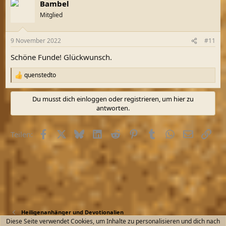
Bambel
k
t
Mitglied
i
o
n
9 November 2022
#11
e
n
Schöne Funde! Glückwunsch.
:
quenstedto
R
e
a
Du musst dich einloggen oder registrieren, um hier zu
k
antworten.
t
i
o
Facebook
X (Twitter)
Bluesky
LinkedIn
Reddit
Pinterest
Tumblr
WhatsApp
E-Mail
Link
Teilen:
n
e
n
:
Heiligenanhänger und Devotionalien
Diese Seite verwendet Cookies, um Inhalte zu personalisieren und dich nach