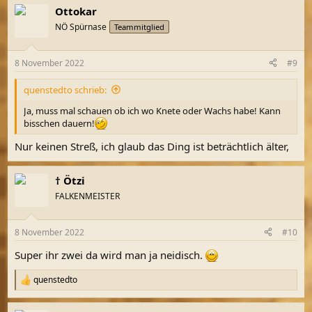
Ottokar
NÖ Spürnase
Teammitglied
8 November 2022
#9
quenstedto schrieb:
Ja, muss mal schauen ob ich wo Knete oder Wachs habe! Kann
bisschen dauern!
Nur keinen Streß, ich glaub das Ding ist beträchtlich älter,
† Ötzi
FALKENMEISTER
8 November 2022
#10
Super ihr zwei da wird man ja neidisch.
quenstedto
R
e
a