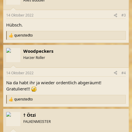
Alles Buddler
i
o
n
14 Oktober 2022
#3
e
n
Hübsch.
:
quenstedto
R
e
a
Woodpeckers
k
t
Harzer Roller
i
o
n
14 Oktober 2022
#4
e
n
Na da habt ihr ja wieder ordentlich abgeräumt!
:
Gratuliere!!!
quenstedto
R
e
a
† Ötzi
k
t
FALKENMEISTER
i
o