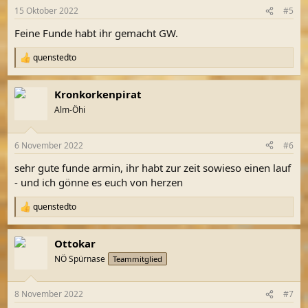
n
15 Oktober 2022
#5
e
n
Feine Funde habt ihr gemacht GW.
:
quenstedto
R
e
a
Kronkorkenpirat
k
t
Alm-Öhi
i
o
n
6 November 2022
#6
e
n
sehr gute funde armin, ihr habt zur zeit sowieso einen lauf
:
- und ich gönne es euch von herzen
quenstedto
R
e
a
Ottokar
k
t
NÖ Spürnase
Teammitglied
i
o
n
8 November 2022
#7
e