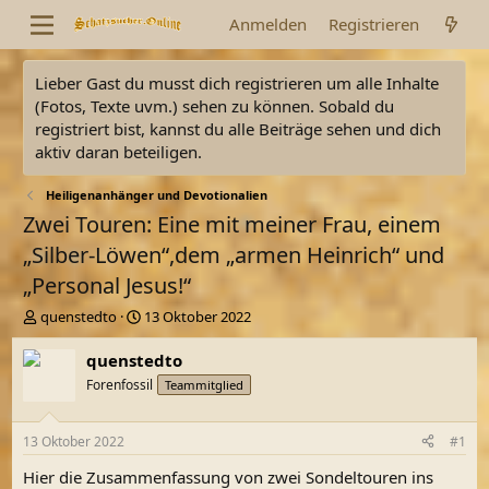
Anmelden
Registrieren
Lieber Gast du musst dich registrieren um alle Inhalte
(Fotos, Texte uvm.) sehen zu können. Sobald du
registriert bist, kannst du alle Beiträge sehen und dich
aktiv daran beteiligen.
Heiligenanhänger und Devotionalien
Zwei Touren: Eine mit meiner Frau, einem
„Silber-Löwen“,dem „armen Heinrich“ und
„Personal Jesus!“
E
E
quenstedto
13 Oktober 2022
r
r
s
s
quenstedto
t
t
Forenfossil
Teammitglied
e
e
l
l
l
l
13 Oktober 2022
#1
e
t
r
a
Hier die Zusammenfassung von zwei Sondeltouren ins