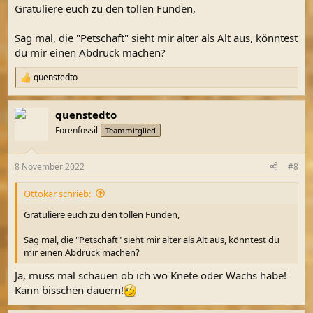
n
Gratuliere euch zu den tollen Funden,
:
Sag mal, die "Petschaft" sieht mir alter als Alt aus, könntest
du mir einen Abdruck machen?
quenstedto
R
e
a
quenstedto
k
t
Forenfossil
Teammitglied
i
o
n
8 November 2022
#8
e
n
Ottokar schrieb:
:
Gratuliere euch zu den tollen Funden,
Sag mal, die "Petschaft" sieht mir alter als Alt aus, könntest du
mir einen Abdruck machen?
Ja, muss mal schauen ob ich wo Knete oder Wachs habe!
Kann bisschen dauern!