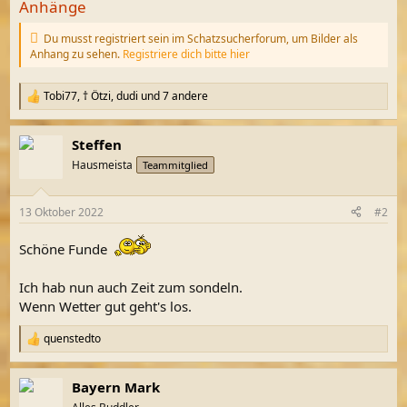
Anhänge
Du musst registriert sein im Schatzsucherforum, um Bilder als
Anhang zu sehen.
Registriere dich bitte hier
Tobi77
,
† Ötzi
,
dudi
und 7 andere
R
e
a
Steffen
k
t
Hausmeista
Teammitglied
i
o
n
13 Oktober 2022
#2
e
n
Schöne Funde
:
Ich hab nun auch Zeit zum sondeln.
Wenn Wetter gut geht's los.
quenstedto
R
e
a
Bayern Mark
k
t