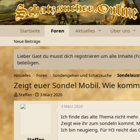
Startseite
Foren
Aktuelles
Über uns
Neue Beiträge
Lieber Gast du musst dich registrieren um alle Inhalte (F
beteiligen.
Aktuelles
Foren
Sondengehen und Schatzsuche
Sondelausr
Zeigt euer Sondel Mobil. Wie kommt
E
E
Steffen
3 März 2020
r
r
s
s
3 März 2020
t
t
Ich finde das alte Thema nicht mehr. 
e
e
l
l
Zeigt wie ihr zum sondeln kommt. M
l
l
Ich bin neugierig. Für H3 reicht das 
e
t
Steffen
r
a