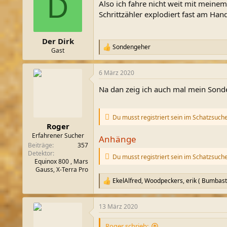
D
Also ich fahre nicht weit mit meine
i
o
Schrittzähler explodiert fast am Ha
n
e
n
Der Dirk
:
Sondengeher
R
Gast
e
a
6 März 2020
k
t
Na dan zeig ich auch mal mein Sond
i
o
n
e
Du musst registriert sein im Schatzsuch
n
Roger
:
Erfahrener Sucher
Anhänge
Beiträge
357
Detektor
Du musst registriert sein im Schatzsuch
Equinox 800 , Mars
Gauss, X-Terra Pro
EkelAlfred
,
Woodpeckers
,
erik ( Bumbasti
R
e
a
13 März 2020
k
t
i
Roger schrieb: