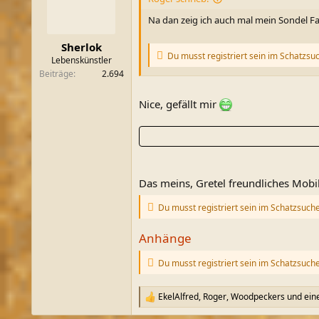
o
n
Na dan zeig ich auch mal mein Sondel F
e
n
Sherlok
:
Du musst registriert sein im Schatzsu
Lebenskünstler
Beiträge
2.694
Nice, gefällt mir
Das meins, Gretel freundliches Mobi
Du musst registriert sein im Schatzsuch
Anhänge
Du musst registriert sein im Schatzsuch
EkelAlfred
,
Roger
,
Woodpeckers
und eine
R
e