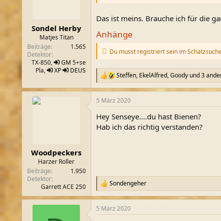
Das ist meins. Brauche ich für die 
Sondel Herby
Anhänge
Matjes Titan
Beiträge
1.565
Du musst registriert sein im Schatzsuch
Detektor
TX-850,
GM
5+se
Pla,
XP
DEUS
Steffen
,
EkelAlfred
,
Goody
und 3 ande
R
e
a
5 März 2020
k
t
Hey Senseye....du hast Bienen?
i
o
Hab ich das richtig verstanden?
n
e
n
Woodpeckers
:
Harzer Roller
Beiträge
1.950
Detektor
Sondengeher
R
Garrett ACE 250
e
a
5 März 2020
k
t