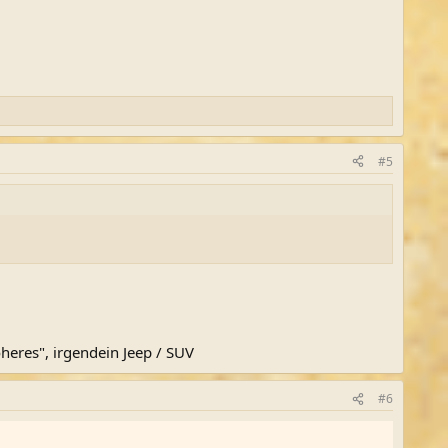
#5
eres", irgendein Jeep / SUV
#6