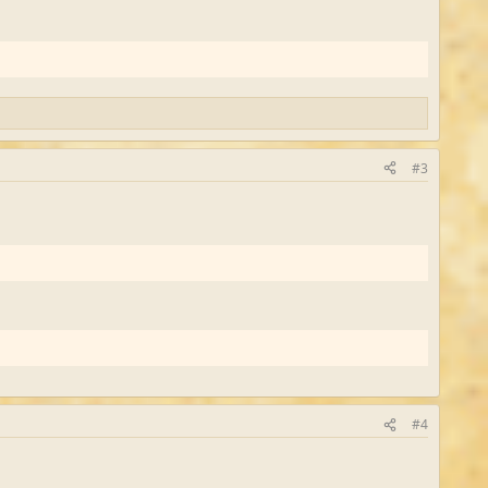
#3
#4