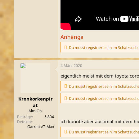
Anhänge
Du musst registriert sein im Schatzsuch
4 März 2020
eigentlich meist mit dem toyota coro
Du musst registriert sein im Schatzsuch
Kronkorkenpir
Du musst registriert sein im Schatzsuch
at
Alm-Öhi
Beiträge
5.804
ich könnte aber auchmal mit dem hier 
Detektor
Garrett AT-Max
Du musst registriert sein im Schatzsuch