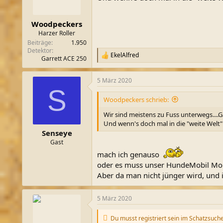
Woodpeckers
Harzer Roller
Beiträge
1.950
Detektor
EkelAlfred
R
Garrett ACE 250
e
a
5 März 2020
k
S
t
i
Woodpeckers schrieb:
o
n
Wir sind meistens zu Fuss unterwegs....G
e
Und wenn's doch mal in die "weite Welt" 
n
Senseye
:
Gast
mach ich genauso
oder es muss unser HundeMobil Mo
Aber da man nicht jünger wird, und 
5 März 2020
Du musst registriert sein im Schatzsuch