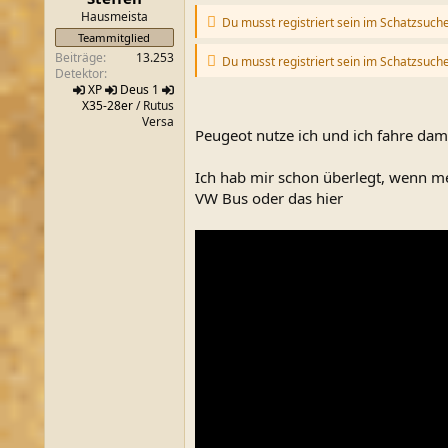
m
Hausmeista
Du musst registriert sein im Schatzsuch
Teammitglied
Beiträge
13.253
Du musst registriert sein im Schatzsuch
Detektor
XP
Deus 1
X35-28er
/ Rutus
Versa
Peugeot nutze ich und ich fahre dam
Ich hab mir schon überlegt, wenn m
VW Bus oder das hier