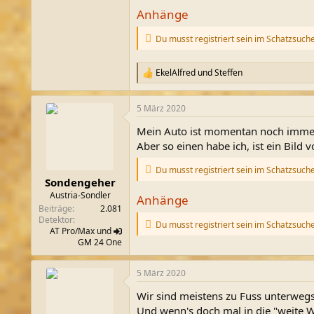
Anhänge
Du musst registriert sein im Schatzsuch
EkelAlfred
und
Steffen
R
e
a
5 März 2020
k
t
Mein Auto ist momentan noch immer
i
o
Aber so einen habe ich, ist ein Bild 
n
e
Du musst registriert sein im Schatzsuch
n
Sondengeher
:
Austria-Sondler
Anhänge
Beiträge
2.081
Detektor
Du musst registriert sein im Schatzsuch
AT Pro/Max und
GM
24 One
5 März 2020
Wir sind meistens zu Fuss unterwegs.
Und wenn's doch mal in die "weite We