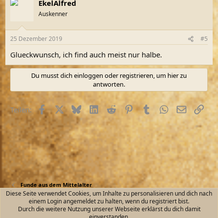
EkelAlfred
Auskenner
25 Dezember 2019
#5
Glueckwunsch, ich find auch meist nur halbe.
Du musst dich einloggen oder registrieren, um hier zu
antworten.
Facebook
X (Twitter)
Bluesky
LinkedIn
Reddit
Pinterest
Tumblr
WhatsApp
E-Mail
Link
Teilen:
Funde aus dem Mittelalter
Diese Seite verwendet Cookies, um Inhalte zu personalisieren und dich nach
einem Login angemeldet zu halten, wenn du registriert bist.
Kontakt
Nutzungsbedingungen
Datenschutz
Durch die weitere Nutzung unserer Webseite erklärst du dich damit
Hilfe und Impressum
Start
R
einverstanden.