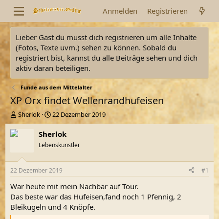
Anmelden
Registrieren
Lieber Gast du musst dich registrieren um alle Inhalte
(Fotos, Texte uvm.) sehen zu können. Sobald du
registriert bist, kannst du alle Beiträge sehen und dich
aktiv daran beteiligen.
Funde aus dem Mittelalter
XP Orx findet Wellenrandhufeisen
E
E
Sherlok
22 Dezember 2019
r
r
s
s
Sherlok
t
t
Lebenskünstler
e
e
l
l
l
l
22 Dezember 2019
#1
e
t
r
a
War heute mit mein Nachbar auf Tour.
m
Das beste war das Hufeisen,fand noch 1 Pfennig, 2
Bleikugeln und 4 Knöpfe.