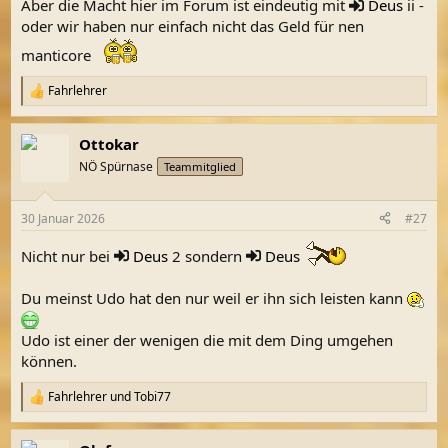
Aber die Macht hier im Forum ist eindeutig mit
Deus
ii -
oder wir haben nur einfach nicht das Geld für nen
manticore
Fahrlehrer
R
e
a
Ottokar
k
t
NÖ Spürnase
Teammitglied
i
o
n
30 Januar 2026
#27
e
n
Nicht nur bei
Deus
2 sondern
Deus
:
Du meinst Udo hat den nur weil er ihn sich leisten kann
Udo ist einer der wenigen die mit dem Ding umgehen
können.
Fahrlehrer
und
Tobi77
R
e
a