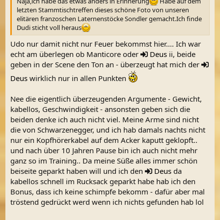
Naja,ich habe das etwas anders in Erinnerung
Habe auf dem
letzten Stammtischtreffen dieses schöne Foto von unseren
elitären franzoschen Laternenstöcke Sondler gemacht.Ich finde
Dudi sticht voll heraus
Udo nur damit nicht nur Feuer bekommst hier.... Ich war
echt am überlegen ob Manticore oder
Deus
ii, beide
geben in der Scene den Ton an - überzeugt hat mich der
Deus
wirklich nur in allen Punkten
Nee die eigentlich überzeugenden Argumente - Gewicht,
kabellos, Geschwindigkeit - ansonsten geben sich die
beiden denke ich auch nicht viel. Meine Arme sind nicht
die von Schwarzenegger, und ich hab damals nachts nicht
nur ein Kopfhörerkabel auf dem Acker kaputt geklopft..
und nach über 10 Jahren Pause bin ich auch nicht mehr
ganz so im Training.. Da meine Süße alles immer schön
beiseite geparkt haben will und ich den
Deus
da
kabellos schnell im Rucksack geparkt habe hab ich den
Bonus, dass ich keine schimpfe bekomm - dafür aber mal
tröstend gedrückt werd wenn ich nichts gefunden hab lol