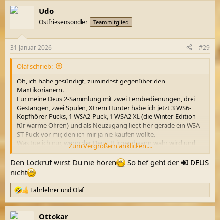
a
Udo
k
t
Ostfriesensondler
Teammitglied
i
o
n
31 Januar 2026
#29
e
n
Olaf schrieb:
:
Oh, ich habe gesündigt, zumindest gegenüber den
Mantikorianern.
Für meine Deus 2-Sammlung mit zwei Fernbedienungen, drei
Gestängen, zwei Spulen, Xtrem Hunter habe ich jetzt 3 WS6-
Kopfhörer-Pucks, 1 WSA2-Puck, 1 WSA2 XL (die Winter-Edition
für warme Ohren) und als Neuzugang liegt her gerade ein WSA
ST-Puck vor mir, den ich mir ja nie kaufen wollte.
Was tue ich nur, wenn der Deus III irgendwann wahr wird und
Zum Vergrößern anklicken....
seinen Lockruf aussendet?
Ich bin verdeust!
Den Lockruf wirst Du nie hören
So tief geht der
DEUS
nicht
(Einen WS6 und den WSA2-Puck würde ich durchaus abgeben,
wenn der Preis einigermaßen hinhaut.)
Fahrlehrer
und
Olaf
R
e
a
Ottokar
k