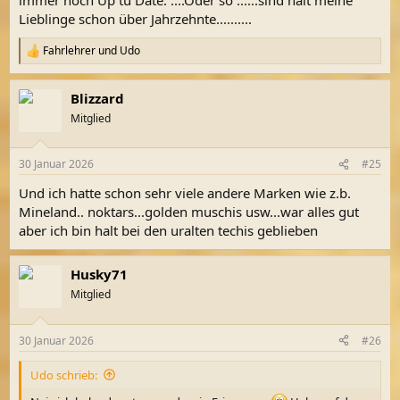
Lieblinge schon über Jahrzehnte..........
Fahrlehrer
und
Udo
R
e
a
Blizzard
k
t
Mitglied
i
o
n
30 Januar 2026
#25
e
n
Und ich hatte schon sehr viele andere Marken wie z.b.
:
Mineland.. noktars...golden muschis usw...war alles gut
aber ich bin halt bei den uralten techis geblieben
Husky71
Mitglied
30 Januar 2026
#26
Udo schrieb: