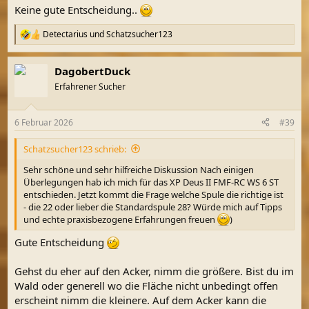
Keine gute Entscheidung..
Detectarius
und
Schatzsucher123
R
e
a
DagobertDuck
k
t
Erfahrener Sucher
i
o
n
6 Februar 2026
#39
e
n
Schatzsucher123 schrieb:
:
Sehr schöne und sehr hilfreiche Diskussion Nach einigen
Überlegungen hab ich mich für das XP Deus II FMF-RC WS 6 ST
entschieden. Jetzt kommt die Frage welche Spule die richtige ist
- die 22 oder lieber die Standardspule 28? Würde mich auf Tipps
und echte praxisbezogene Erfahrungen freuen
)
Gute Entscheidung
Gehst du eher auf den Acker, nimm die größere. Bist du im
Wald oder generell wo die Fläche nicht unbedingt offen
erscheint nimm die kleinere. Auf dem Acker kann die