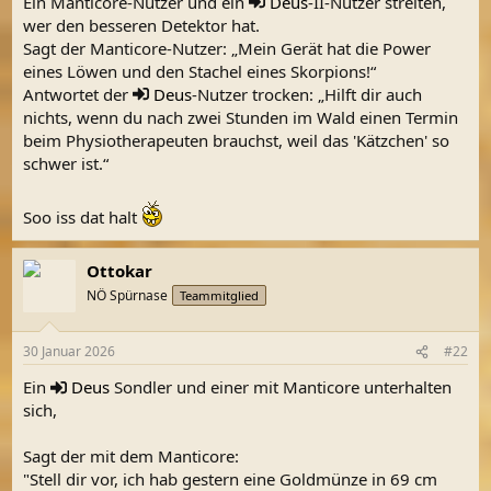
Ein Manticore-Nutzer und ein
Deus
-II-Nutzer streiten,
wer den besseren Detektor hat.
Sagt der Manticore-Nutzer: „Mein Gerät hat die Power
eines Löwen und den Stachel eines Skorpions!“
Antwortet der
Deus
-Nutzer trocken: „Hilft dir auch
nichts, wenn du nach zwei Stunden im Wald einen Termin
beim Physiotherapeuten brauchst, weil das 'Kätzchen' so
schwer ist.“
Soo iss dat halt
Ottokar
NÖ Spürnase
Teammitglied
30 Januar 2026
#22
Ein
Deus
Sondler und einer mit Manticore unterhalten
sich,
Sagt der mit dem Manticore:
"Stell dir vor, ich hab gestern eine Goldmünze in 69 cm