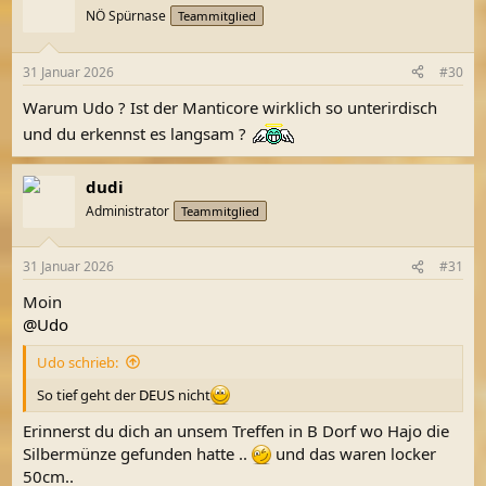
t
NÖ Spürnase
Teammitglied
i
o
n
31 Januar 2026
#30
e
n
Warum Udo ? Ist der Manticore wirklich so unterirdisch
:
und du erkennst es langsam ?
dudi
Administrator
Teammitglied
31 Januar 2026
#31
Moin
@Udo
Udo schrieb:
So tief geht der
DEUS
nicht
Erinnerst du dich an unsem Treffen in B Dorf wo Hajo die
Silbermünze gefunden hatte ..
und das waren locker
50cm..