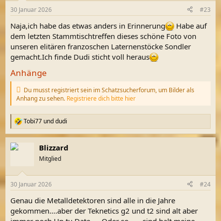
n
30 Januar 2026
#23
e
n
Naja,ich habe das etwas anders in Erinnerung
Habe auf
:
dem letzten Stammtischtreffen dieses schöne Foto von
unseren elitären franzoschen Laternenstöcke Sondler
gemacht.Ich finde Dudi sticht voll heraus
Anhänge
Du musst registriert sein im Schatzsucherforum, um Bilder als
Anhang zu sehen.
Registriere dich bitte hier
Tobi77
und
dudi
R
e
a
Blizzard
k
t
Mitglied
i
o
n
30 Januar 2026
#24
e
n
Genau die Metalldetektoren sind alle in die Jahre
:
gekommen....aber der Teknetics g2 und t2 sind alt aber
immer noch Up tu Date. ....Oder so ......sind halt meine