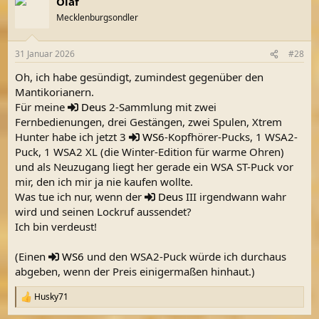
Olaf
k
t
Mecklenburgsondler
i
o
n
31 Januar 2026
#28
e
n
Oh, ich habe gesündigt, zumindest gegenüber den
:
Mantikorianern.
Für meine
Deus
2-Sammlung mit zwei
Fernbedienungen, drei Gestängen, zwei Spulen, Xtrem
Hunter habe ich jetzt 3
WS6
-Kopfhörer-Pucks, 1 WSA2-
Puck, 1 WSA2 XL (die Winter-Edition für warme Ohren)
und als Neuzugang liegt her gerade ein WSA ST-Puck vor
mir, den ich mir ja nie kaufen wollte.
Was tue ich nur, wenn der
Deus
III irgendwann wahr
wird und seinen Lockruf aussendet?
Ich bin verdeust!
(Einen
WS6
und den WSA2-Puck würde ich durchaus
abgeben, wenn der Preis einigermaßen hinhaut.)
Husky71
R
e