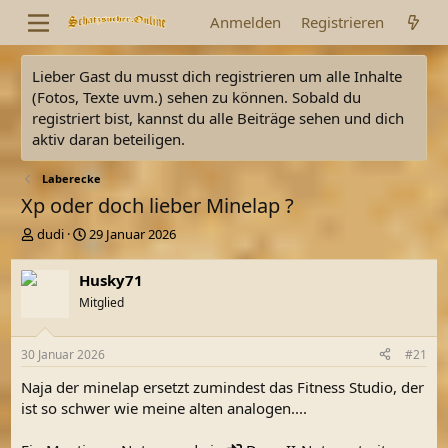
Anmelden
Registrieren
Lieber Gast du musst dich registrieren um alle Inhalte
(Fotos, Texte uvm.) sehen zu können. Sobald du
registriert bist, kannst du alle Beiträge sehen und dich
aktiv daran beteiligen.
Laberecke
Xp oder doch lieber Minelap ?
E
E
dudi
29 Januar 2026
r
r
s
s
Husky71
t
t
Mitglied
e
e
l
l
l
l
30 Januar 2026
#21
e
t
r
a
Naja der minelap ersetzt zumindest das Fitness Studio, der
m
ist so schwer wie meine alten analogen....