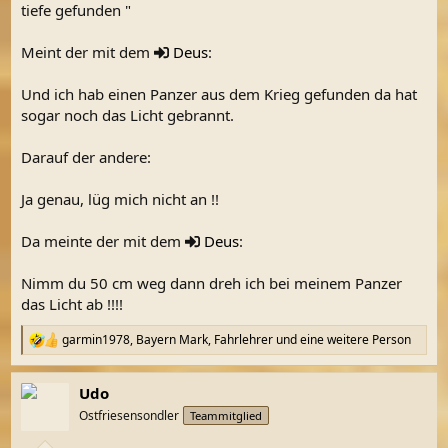
tiefe gefunden "
Meint der mit dem
Deus
:
Und ich hab einen Panzer aus dem Krieg gefunden da hat
sogar noch das Licht gebrannt.
Darauf der andere:
Ja genau, lüg mich nicht an !!
Da meinte der mit dem
Deus
:
Nimm du 50 cm weg dann dreh ich bei meinem Panzer
das Licht ab !!!!
garmin1978
,
Bayern Mark
,
Fahrlehrer
und eine weitere Person
R
e
a
Udo
k
t
Ostfriesensondler
Teammitglied
i
o