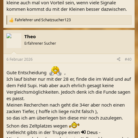
kleine auch mal von Vorteil sein, wenn viele Signale
kommen kommst du mit der Kleinen besser dazwischen.
Fahrlehrer
und
Schatzsucher123
R
e
a
Theo
k
t
Erfahrener Sucher
i
o
n
6 Februar 2026
#40
e
n
:
Gute Entscheidung
,
Ich lauf bisher nur mit der 28 er, finde die im Wald und auf
dem Feld Supi. Hab aber auch ehrlich gesagt keine
Vergleichsmöglichkeiten. Jedoch denk ich die Funde sagen
es passt.
Meinen Recherchen nach geht die 34er aber noch einen
zacken Tiefer, ( hoffe ich liege nicht falsch ),
so das ich am überlegen bin diese mir noch zuzulegen.
Schon des Zeltplatzes wegen
Vielleicht gibts in der Truppe einen
Deus
-