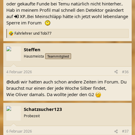
oder gekaufte Funde bei Temu natürlich nicht hinterher..
Hab in meinem Profil mal schnell den Detektor geändert
auf
XP
..Bei Meinschläpp hätte ich jetzt wohl lebenslange
Sperre im Forum
Fahrlehrer
und
Tobi77
R
e
a
Steffen
k
t
Hausmeista
Teammitglied
i
o
n
4 Februar 2026
#36
e
n
@dudi
wir hatten auch schon andere Zeiten im Forum. Du
:
brauchst nur einen der jede Woche Silber findet,
Wie Oliver damals. Da wollte jeder den G2
Schatzsucher123
Probezeit
6 Februar 2026
#37