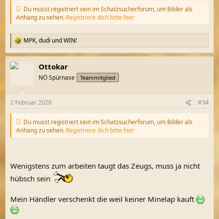
Du musst registriert sein im Schatzsucherforum, um Bilder als
Anhang zu sehen.
Registriere dich bitte hier
MPK
,
dudi
und
WIN!
R
e
a
Ottokar
k
t
NÖ Spürnase
Teammitglied
i
o
n
2 Februar 2026
#34
e
n
:
Du musst registriert sein im Schatzsucherforum, um Bilder als
Anhang zu sehen.
Registriere dich bitte hier
Wenigstens zum arbeiten taugt das Zeugs, muss ja nicht
hübsch sein
Mein Händler verschenkt die weil keiner Minelap kauft