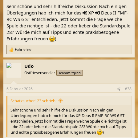
Sehr schöne und sehr hilfreiche Diskussion Nach einigen
Überlegungen hab ich mich für das
XP
Deus
II FMF-
RC WS 6 ST entschieden. Jetzt kommt die Frage welche
Spule die richtige ist - die 22 oder lieber die Standardspule
28? Würde mich auf Tipps und echte praxisbezogene
Erfahrungen freuen
)
Fahrlehrer
R
e
a
Udo
k
t
Ostfriesensondler
Teammitglied
i
o
n
6 Februar 2026
#38
e
n
Schatzsucher123 schrieb:
:
Sehr schöne und sehr hilfreiche Diskussion Nach einigen
Überlegungen hab ich mich für das XP Deus II FMF-RC WS 6 ST
entschieden. Jetzt kommt die Frage welche Spule die richtige ist
- die 22 oder lieber die Standardspule 28? Würde mich auf Tipps
und echte praxisbezogene Erfahrungen freuen
)