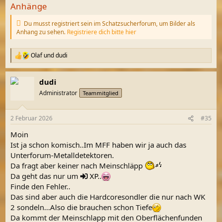
Anhänge
Du musst registriert sein im Schatzsucherforum, um Bilder als
Anhang zu sehen.
Registriere dich bitte hier
Olaf
und
dudi
R
e
a
dudi
k
t
Administrator
Teammitglied
i
o
n
2 Februar 2026
#35
e
n
Moin
:
Ist ja schon komisch..Im MFF haben wir ja auch das
Unterforum-Metalldetektoren.
Da fragt aber keiner nach Meinschläpp
Da geht das nur um
XP
..
Finde den Fehler..
Das sind aber auch die Hardcoresondler die nur nach WK
2 sondeln...Also die brauchen schon Tiefe
Da kommt der Meinschlapp mit den Oberflächenfunden