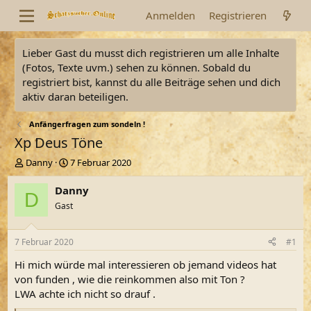
Anmelden
Registrieren
Lieber Gast du musst dich registrieren um alle Inhalte
(Fotos, Texte uvm.) sehen zu können. Sobald du
registriert bist, kannst du alle Beiträge sehen und dich
aktiv daran beteiligen.
Anfängerfragen zum sondeln !
Xp Deus Töne
E
E
Danny
7 Februar 2020
r
r
s
s
Danny
D
t
t
Gast
e
e
l
l
l
l
7 Februar 2020
#1
e
t
r
a
Hi mich würde mal interessieren ob jemand videos hat
m
von funden , wie die reinkommen also mit Ton ?
LWA achte ich nicht so drauf .