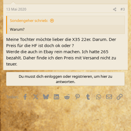
13 Mai 2020
#3
Sondengeher schrieb:
Warum?
Meine Tochter möchte lieber die X35 22er. Darum. Der
Preis für die HF ist doch ok oder ?
Werde die auch in Ebay rein machen. Ich hatte 265
bezahlt. Daher finde ich den Preis mit Versand nicht zu
teuer.
Du musst dich einloggen oder registrieren, um hier zu
antworten.
Facebook
X (Twitter)
Bluesky
LinkedIn
Reddit
Pinterest
Tumblr
WhatsApp
E-Mail
Link
Teilen: