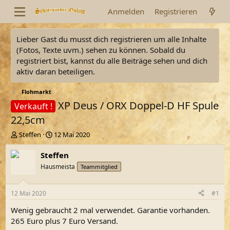
Anmelden
Registrieren
Lieber Gast du musst dich registrieren um alle Inhalte
(Fotos, Texte uvm.) sehen zu können. Sobald du
registriert bist, kannst du alle Beiträge sehen und dich
aktiv daran beteiligen.
Flohmarkt
XP Deus / ORX Doppel-D HF Spule
Verkauft !
22,5cm
E
E
Steffen
12 Mai 2020
r
r
s
s
Steffen
t
t
Hausmeista
Teammitglied
e
e
l
l
l
l
12 Mai 2020
#1
e
t
r
a
Wenig gebraucht 2 mal verwendet. Garantie vorhanden.
m
265 Euro plus 7 Euro Versand.