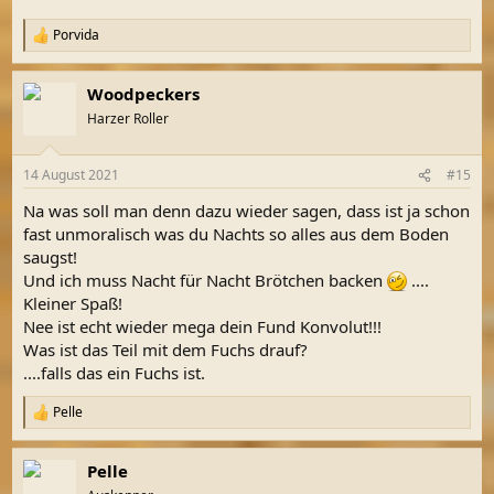
Porvida
R
e
a
Woodpeckers
k
t
Harzer Roller
i
o
n
14 August 2021
#15
e
n
Na was soll man denn dazu wieder sagen, dass ist ja schon
:
fast unmoralisch was du Nachts so alles aus dem Boden
saugst!
Und ich muss Nacht für Nacht Brötchen backen
....
Kleiner Spaß!
Nee ist echt wieder mega dein Fund Konvolut!!!
Was ist das Teil mit dem Fuchs drauf?
....falls das ein Fuchs ist.
Pelle
R
e
a
Pelle
k
t