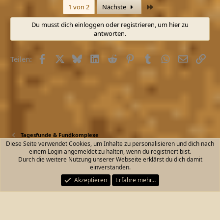
a
Letzte
1 von 2
Nächste
k
t
Du musst dich einloggen oder registrieren, um hier zu
i
antworten.
o
n
e
Facebook
X (Twitter)
Bluesky
LinkedIn
Reddit
Pinterest
Tumblr
WhatsApp
E-Mail
Link
n
Teilen:
:
Tagesfunde & Fundkomplexe
Diese Seite verwendet Cookies, um Inhalte zu personalisieren und dich nach
einem Login angemeldet zu halten, wenn du registriert bist.
Kontakt
Nutzungsbedingungen
Datenschutz
Durch die weitere Nutzung unserer Webseite erklärst du dich damit
Hilfe und Impressum
Start
R
einverstanden.
S
S
Akzeptieren
Erfahre mehr…
®
Community platform by XenForo
© 2010-2026 XenForo Ltd.