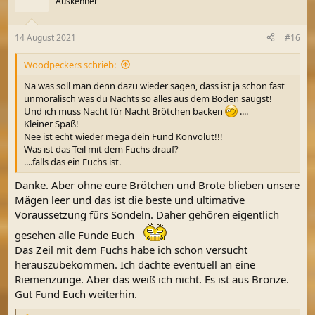
Auskenner
i
o
n
14 August 2021
#16
e
n
Woodpeckers schrieb:
:
Na was soll man denn dazu wieder sagen, dass ist ja schon fast
unmoralisch was du Nachts so alles aus dem Boden saugst!
Und ich muss Nacht für Nacht Brötchen backen
....
Kleiner Spaß!
Nee ist echt wieder mega dein Fund Konvolut!!!
Was ist das Teil mit dem Fuchs drauf?
....falls das ein Fuchs ist.
Danke. Aber ohne eure Brötchen und Brote blieben unsere
Mägen leer und das ist die beste und ultimative
Voraussetzung fürs Sondeln. Daher gehören eigentlich
gesehen alle Funde Euch
Das Zeil mit dem Fuchs habe ich schon versucht
herauszubekommen. Ich dachte eventuell an eine
Riemenzunge. Aber das weiß ich nicht. Es ist aus Bronze.
Gut Fund Euch weiterhin.