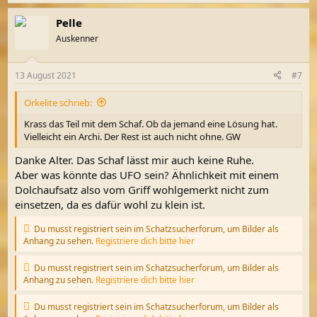
e
a
Pelle
k
t
Auskenner
i
o
n
13 August 2021
#7
e
n
Orkelite schrieb:
:
Krass das Teil mit dem Schaf. Ob da jemand eine Lösung hat.
Vielleicht ein Archi. Der Rest ist auch nicht ohne. GW
Danke Alter. Das Schaf lässt mir auch keine Ruhe.
Aber was könnte das UFO sein? Ähnlichkeit mit einem
Dolchaufsatz also vom Griff wohlgemerkt nicht zum
einsetzen, da es dafür wohl zu klein ist.
Du musst registriert sein im Schatzsucherforum, um Bilder als
Anhang zu sehen.
Registriere dich bitte hier
Du musst registriert sein im Schatzsucherforum, um Bilder als
Anhang zu sehen.
Registriere dich bitte hier
Du musst registriert sein im Schatzsucherforum, um Bilder als