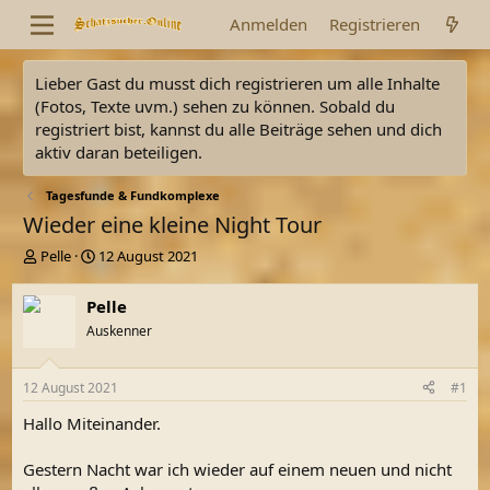
Anmelden
Registrieren
Lieber Gast du musst dich registrieren um alle Inhalte
(Fotos, Texte uvm.) sehen zu können. Sobald du
registriert bist, kannst du alle Beiträge sehen und dich
aktiv daran beteiligen.
Tagesfunde & Fundkomplexe
Wieder eine kleine Night Tour
E
E
Pelle
12 August 2021
r
r
s
s
Pelle
t
t
Auskenner
e
e
l
l
l
l
12 August 2021
#1
e
t
r
a
Hallo Miteinander.
m
Gestern Nacht war ich wieder auf einem neuen und nicht