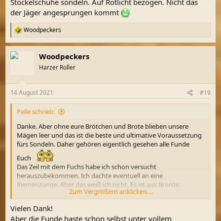
Stöckelschuhe sondeln. Auf Rotlicht bezogen. Nicht das
der Jäger angesprungen kommt
Woodpeckers
R
e
a
Woodpeckers
k
t
Harzer Roller
i
o
n
14 August 2021
#19
e
n
Pelle schrieb:
:
Danke. Aber ohne eure Brötchen und Brote blieben unsere
Mägen leer und das ist die beste und ultimative Voraussetzung
fürs Sondeln. Daher gehören eigentlich gesehen alle Funde
Euch
Das Zeil mit dem Fuchs habe ich schon versucht
herauszubekommen. Ich dachte eventuell an eine
Riemenzunge. Aber das weiß ich nicht. Es ist aus Bronze.
Zum Vergrößern anklicken....
Gut Fund Euch weiterhin.
Vielen Dank!
Aber die Funde haste schon selbst unter vollem