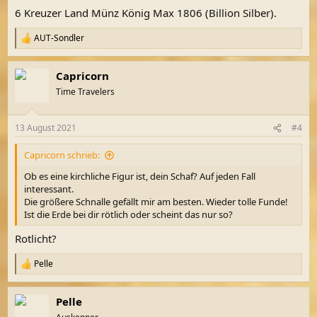
6 Kreuzer Land Münz König Max 1806 (Billion Silber).
AUT-Sondler
R
e
a
Capricorn
k
t
Time Travelers
i
o
n
13 August 2021
#4
e
n
Capricorn schrieb:
:
Ob es eine kirchliche Figur ist, dein Schaf? Auf jeden Fall
interessant.
Die größere Schnalle gefällt mir am besten. Wieder tolle Funde!
Ist die Erde bei dir rötlich oder scheint das nur so?
Rotlicht?
Pelle
R
e
a
Pelle
k
t