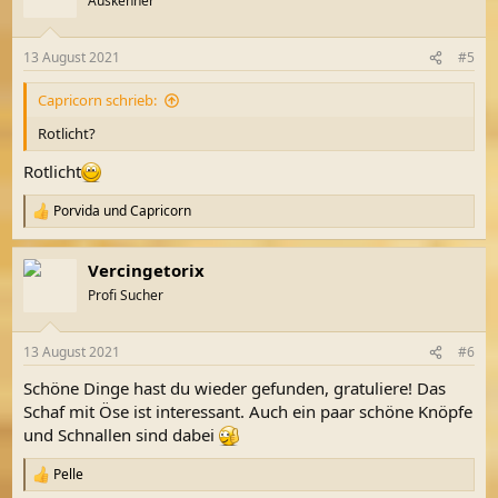
Auskenner
i
o
n
13 August 2021
#5
e
n
Capricorn schrieb:
:
Rotlicht?
Rotlicht
Porvida
und
Capricorn
R
e
a
Vercingetorix
k
t
Profi Sucher
i
o
n
13 August 2021
#6
e
n
Schöne Dinge hast du wieder gefunden, gratuliere! Das
:
Schaf mit Öse ist interessant. Auch ein paar schöne Knöpfe
und Schnallen sind dabei
Pelle
R