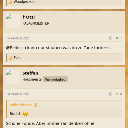
Woodpeckers
R
e
a
† Ötzi
k
t
FALKENMEISTER
i
o
n
14 August 2021
#17
e
n
@Pelle
ich kann nur staunen was du zu Tage förderst.
:
Pelle
R
e
a
Steffen
k
t
Hausmeista
Teammitglied
i
o
n
14 August 2021
#18
e
n
Pelle schrieb:
:
Rotlicht
Schöne Funde. Aber immer ran denken ohne