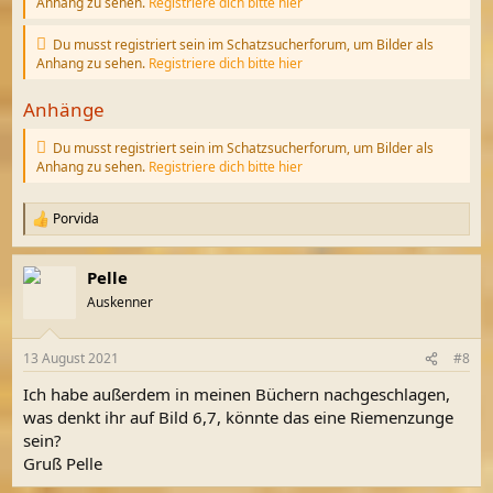
Anhang zu sehen.
Registriere dich bitte hier
Du musst registriert sein im Schatzsucherforum, um Bilder als
Anhang zu sehen.
Registriere dich bitte hier
Anhänge
Du musst registriert sein im Schatzsucherforum, um Bilder als
Anhang zu sehen.
Registriere dich bitte hier
Porvida
R
e
a
Pelle
k
t
Auskenner
i
o
n
13 August 2021
#8
e
n
Ich habe außerdem in meinen Büchern nachgeschlagen,
:
was denkt ihr auf Bild 6,7, könnte das eine Riemenzunge
sein?
Gruß Pelle