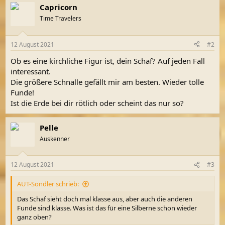
Capricorn
k
t
Time Travelers
i
o
n
12 August 2021
#2
e
n
Ob es eine kirchliche Figur ist, dein Schaf? Auf jeden Fall
:
interessant.
Die größere Schnalle gefällt mir am besten. Wieder tolle
Funde!
Ist die Erde bei dir rötlich oder scheint das nur so?
Pelle
Auskenner
12 August 2021
#3
AUT-Sondler schrieb:
Das Schaf sieht doch mal klasse aus, aber auch die anderen
Funde sind klasse. Was ist das für eine Silberne schon wieder
ganz oben?