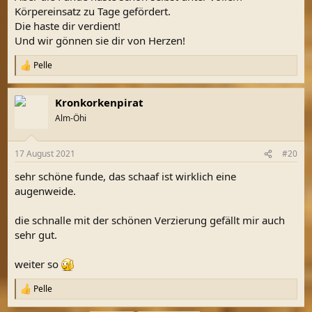
Körpereinsatz zu Tage gefördert.
Die haste dir verdient!
Und wir gönnen sie dir von Herzen!
Pelle
R
e
a
Kronkorkenpirat
k
t
Alm-Öhi
i
o
n
17 August 2021
#20
e
n
sehr schöne funde, das schaaf ist wirklich eine
:
augenweide.
die schnalle mit der schönen Verzierung gefällt mir auch
sehr gut.
weiter so
Pelle
R
e