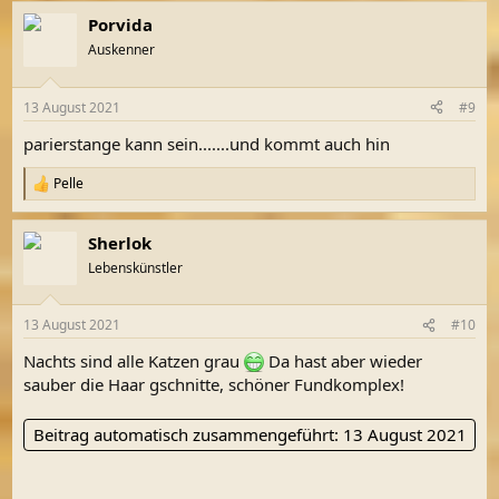
Porvida
Auskenner
13 August 2021
#9
parierstange kann sein.......und kommt auch hin
Pelle
R
e
a
Sherlok
k
t
Lebenskünstler
i
o
n
13 August 2021
#10
e
n
Nachts sind alle Katzen grau
Da hast aber wieder
:
sauber die Haar gschnitte, schöner Fundkomplex!
Beitrag automatisch zusammengeführt:
13 August 2021