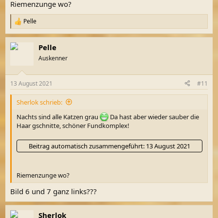
Riemenzunge wo?
Pelle
R
e
a
Pelle
k
t
Auskenner
i
o
n
13 August 2021
#11
e
n
Sherlok schrieb:
:
Nachts sind alle Katzen grau
Da hast aber wieder sauber die
Haar gschnitte, schöner Fundkomplex!
Beitrag automatisch zusammengeführt:
13 August 2021
Riemenzunge wo?
Bild 6 und 7 ganz links???
Sherlok