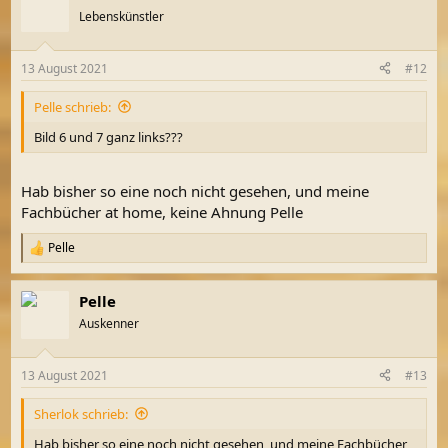
Lebenskünstler
13 August 2021
#12
Pelle schrieb:
Bild 6 und 7 ganz links???
Hab bisher so eine noch nicht gesehen, und meine
Fachbücher at home, keine Ahnung Pelle
Pelle
R
e
a
Pelle
k
t
Auskenner
i
o
n
13 August 2021
#13
e
n
Sherlok schrieb:
:
Hab bisher so eine noch nicht gesehen, und meine Fachbücher