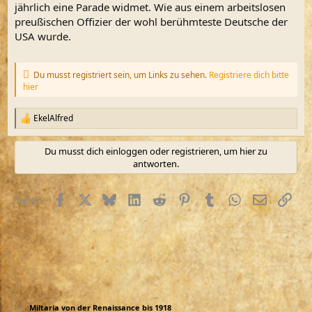
m
jährlich eine Parade widmet. Wie aus einem arbeitslosen
preußischen Offizier der wohl berühmteste Deutsche der
USA wurde.
Du musst registriert sein, um Links zu sehen.
Registriere dich bitte
hier
EkelAlfred
R
e
a
Du musst dich einloggen oder registrieren, um hier zu
k
antworten.
t
i
o
Facebook
X (Twitter)
Bluesky
LinkedIn
Reddit
Pinterest
Tumblr
WhatsApp
E-Mail
Link
Teilen:
n
e
n
:
Miltaria von der Renaissance bis 1918