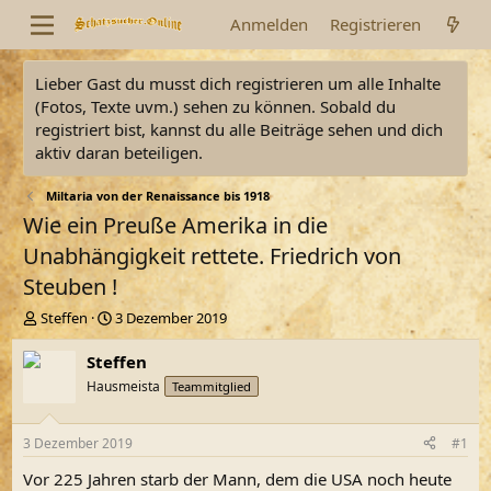
Anmelden
Registrieren
Lieber Gast du musst dich registrieren um alle Inhalte
(Fotos, Texte uvm.) sehen zu können. Sobald du
registriert bist, kannst du alle Beiträge sehen und dich
aktiv daran beteiligen.
Miltaria von der Renaissance bis 1918
Wie ein Preuße Amerika in die
Unabhängigkeit rettete. Friedrich von
Steuben !
E
E
Steffen
3 Dezember 2019
r
r
s
s
Steffen
t
t
Hausmeista
Teammitglied
e
e
l
l
l
l
3 Dezember 2019
#1
e
t
r
a
Vor 225 Jahren starb der Mann, dem die USA noch heute