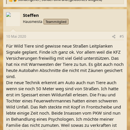
R
e
a
Steffen
k
t
Hausmeista
Teammitglied
i
o
n
10 Mai 2020
#5
e
n
Für Wild Tiere sind gewisse neue Straßen Leitplanken
:
Signale geplant. Finde ich ganz ok. Vor allem weil die KFZ
Versicherungen freiwillig mit viel Geld unterstützen. Das
hat nix mit Warnwesten der Tiere zu tun. Es gibt auch noch
heute Autobahn Abschnitte die nicht mit Zäunen gesichert
sind.
Die neue Technik erkennt am Auto auch nun Tiere auch
wenn sie noch 50 Meter weg sind von Straßen. Ich hatte
erst im Spessart einen Wildunfall erlesen. Die Frau und
Tochter eines Feuerwehrmannes hatten einen schweren
Wild Unfall. Das Reh steckte mit Kopf in Frontscheibe und
lebte einige Zeit noch. Beide Insassen vom PKW sind nun
in Behandlung eines Psychologen. Ich möchte meiner
Familie das nicht zumuten. Weil sowas zu verkraften ist