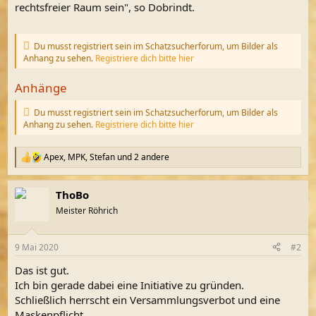
rechtsfreier Raum sein", so Dobrindt.
Du musst registriert sein im Schatzsucherforum, um Bilder als
Anhang zu sehen.
Registriere dich bitte hier
Anhänge
Du musst registriert sein im Schatzsucherforum, um Bilder als
Anhang zu sehen.
Registriere dich bitte hier
Apex
,
MPK
,
Stefan
und 2 andere
R
e
a
ThoBo
k
t
Meister Röhrich
i
o
n
9 Mai 2020
#2
e
n
Das ist gut.
:
Ich bin gerade dabei eine Initiative zu gründen.
Schließlich herrscht ein Versammlungsverbot und eine
Maskenpflicht.