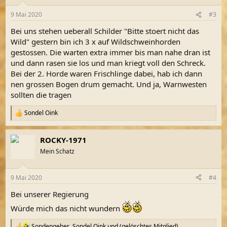
o
n
9 Mai 2020
#3
e
n
Bei uns stehen ueberall Schilder "Bitte stoert nicht das
:
Wild" gestern bin ich 3 x auf Wildschweinhorden
gestossen. Die warten extra immer bis man nahe dran ist
und dann rasen sie los und man kriegt voll den Schreck.
Bei der 2. Horde waren Frischlinge dabei, hab ich dann
nen grossen Bogen drum gemacht. Und ja, Warnwesten
sollten die tragen
Sondel Oink
R
e
a
ROCKY-1971
k
t
Mein Schatz
i
o
n
9 Mai 2020
#4
e
n
Bei unserer Regierung
:
Würde mich das nicht wundern
Sondengeher
,
Sondel Oink
und
(gelöschtes Mitglied)