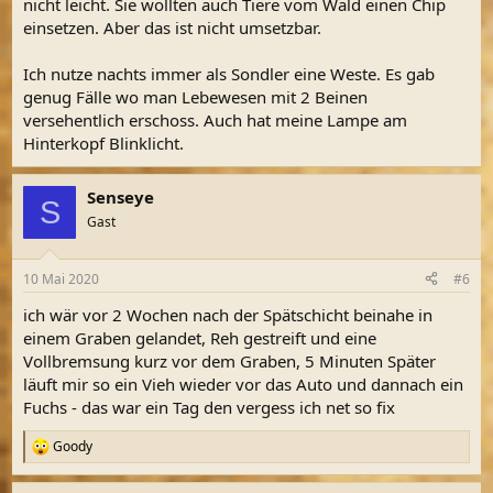
nicht leicht. Sie wollten auch Tiere vom Wald einen Chip
einsetzen. Aber das ist nicht umsetzbar.
Ich nutze nachts immer als Sondler eine Weste. Es gab
genug Fälle wo man Lebewesen mit 2 Beinen
versehentlich erschoss. Auch hat meine Lampe am
Hinterkopf Blinklicht.
Senseye
S
Gast
10 Mai 2020
#6
ich wär vor 2 Wochen nach der Spätschicht beinahe in
einem Graben gelandet, Reh gestreift und eine
Vollbremsung kurz vor dem Graben, 5 Minuten Später
läuft mir so ein Vieh wieder vor das Auto und dannach ein
Fuchs - das war ein Tag den vergess ich net so fix
Goody
R
e
a