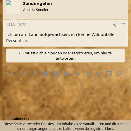
Sondengeher
k
t
Austria-Sondler
i
o
n
14 Mai 2020
#7
e
n
Ich bin am Land aufgewachsen, ich kenne Wildunfälle
:
Persönlich.
Du musst dich einloggen oder registrieren, um hier zu
antworten.
Facebook
X (Twitter)
Bluesky
LinkedIn
Reddit
Pinterest
Tumblr
WhatsApp
E-Mail
Link
Teilen:
Laberecke
Diese Seite verwendet Cookies, um Inhalte zu personalisieren und dich nach
einem Login angemeldet zu halten, wenn du registriert bist.