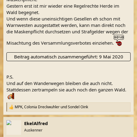
Gestern erst ist mir wieder eine Regelrechte Herde im
Wald begegnet.
Und wenn diese uneinsichtigen Gesellen eh schon mit
Warnwesten ausgestattet werden, kann man direkt noch
die Maskenpflicht durchsetzen und Strafgelder wegen der
Misachtung des Versammlungsverbotes einziehen.
Beitrag automatisch zusammengeführt:
9 Mai 2020
P.S.
Und auf den Wanderwegen bleiben die auch nicht.
Stattdessen zertrampeln sie auch noch den ganzen Wald.
MPK
,
Colonia Dreckwuhler
und
Sondel Oink
R
e
a
EkelAlfred
k
t
Auskenner
i