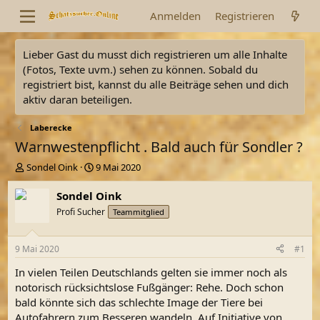
Anmelden
Registrieren
Lieber Gast du musst dich registrieren um alle Inhalte
(Fotos, Texte uvm.) sehen zu können. Sobald du
registriert bist, kannst du alle Beiträge sehen und dich
aktiv daran beteiligen.
Laberecke
Warnwestenpflicht . Bald auch für Sondler ?
E
E
Sondel Oink
9 Mai 2020
r
r
s
s
Sondel Oink
t
t
Profi Sucher
Teammitglied
e
e
l
l
l
l
9 Mai 2020
#1
e
t
r
a
In vielen Teilen Deutschlands gelten sie immer noch als
m
notorisch rücksichtslose Fußgänger: Rehe. Doch schon
bald könnte sich das schlechte Image der Tiere bei
Autofahrern zum Besseren wandeln. Auf Initiative von