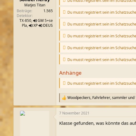
Du musst registriert sein im Schatzsuch
m
Matjes Titan
Beiträge
1.565
Du musst registriert sein im Schatzsuch
Detektor
TX-850,
GM
5+se
Du musst registriert sein im Schatzsuch
Pla,
XP
DEUS
Du musst registriert sein im Schatzsuch
Du musst registriert sein im Schatzsuch
Du musst registriert sein im Schatzsuch
Anhänge
Du musst registriert sein im Schatzsuch
Woodpeckers
,
Fahrlehrer
,
sammler
und 
R
e
a
7 November 2021
k
t
Klasse gefunden, was könnte das auf 
i
o
n