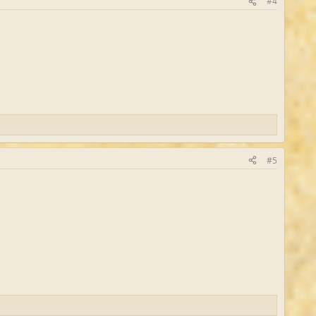
#4
#5