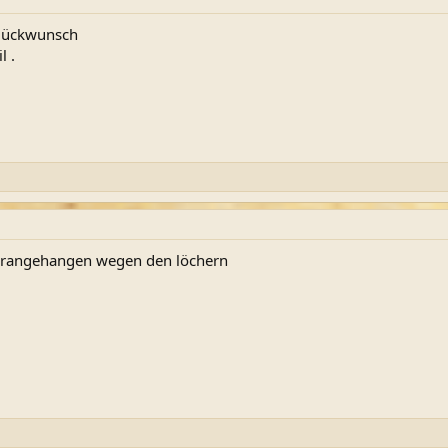
Glückwunsch
l .
 drangehangen wegen den löchern