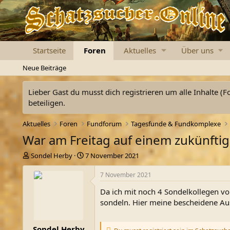
Startseite
Foren
Aktuelles
Über uns
Neue Beiträge
Lieber Gast du musst dich registrieren um alle Inhalte (F
beteiligen.
Aktuelles
Foren
Fundforum
Tagesfunde & Fundkomplexe
War am Freitag auf einem zukünft
E
E
Sondel Herby
7 November 2021
r
r
s
s
7 November 2021
t
t
Da ich mit noch 4 Sondelkollegen v
e
e
l
l
sondeln. Hier meine bescheidene Aus
l
l
e
t
Sondel Herby
r
a