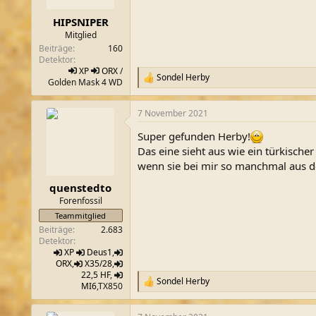
e
n
HIPSNIPER
:
Mitglied
Beiträge
160
Detektor
XP
ORX
/
Sondel Herby
R
Golden Mask 4 WD
e
a
7 November 2021
k
t
Super gefunden Herby!
i
o
Das eine sieht aus wie ein türkisch
n
wenn sie bei mir so manchmal aus
e
n
quenstedto
:
Forenfossil
Teammitglied
Beiträge
2.683
Detektor
XP
Deus1
,
ORX
,
X35/28
,
22,5 HF
,
Sondel Herby
R
MI6
,TX850
e
a