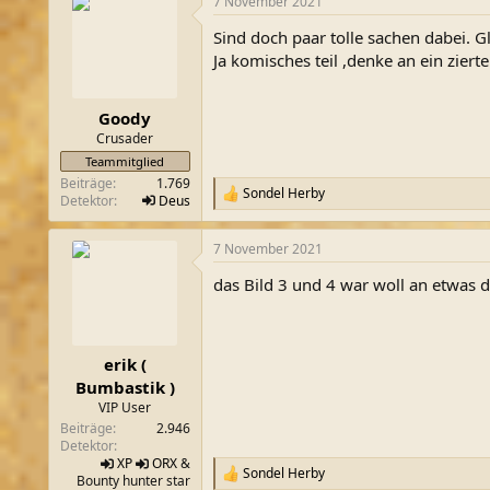
7 November 2021
k
t
Sind doch paar tolle sachen dabei. 
i
o
Ja komisches teil ,denke an ein ziertei
n
e
n
Goody
:
Crusader
Teammitglied
Beiträge
1.769
Sondel Herby
R
Detektor
Deus
e
a
7 November 2021
k
t
das Bild 3 und 4 war woll an etwas
i
o
n
e
n
erik (
:
Bumbastik )
VIP User
Beiträge
2.946
Detektor
XP
ORX
&
Sondel Herby
R
Bounty hunter star