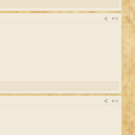
#12
#13