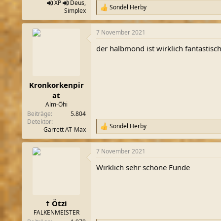
XP
Deus
,
Sondel Herby
R
Simplex
e
a
7 November 2021
k
t
der halbmond ist wirklich fantastis
i
o
n
e
n
Kronkorkenpir
:
at
Alm-Öhi
Beiträge
5.804
Detektor
Sondel Herby
R
Garrett AT-Max
e
a
7 November 2021
k
t
Wirklich sehr schöne Funde
i
o
n
e
n
† Ötzi
:
FALKENMEISTER