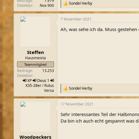
Beiträge
1.979
Sondel Herby
R
Detektor
Nox 900
e
a
7 November 2021
k
t
Ah, was sehe ich da. Muss gestehen 
i
o
n
e
n
Steffen
:
Hausmeista
Teammitglied
Beiträge
13.253
Detektor
XP
Deus 1
X35-28er
/ Rutus
Sondel Herby
R
Versa
e
a
17 November 2021
k
t
Sehr interessantes Teil der Halbmon
i
o
Da bin ich auch echt gespannt was d
n
e
n
Woodpeckers