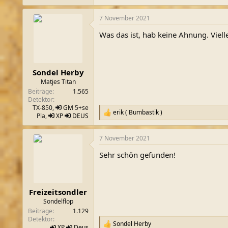
e
a
7 November 2021
k
t
Was das ist, hab keine Ahnung. Viell
i
o
n
e
n
Sondel Herby
:
Matjes Titan
Beiträge
1.565
Detektor
TX-850,
GM
5+se
erik ( Bumbastik )
R
Pla,
XP
DEUS
e
a
7 November 2021
k
t
Sehr schön gefunden!
i
o
n
e
n
Freizeitsondler
:
Sondelflop
Beiträge
1.129
Detektor
Sondel Herby
R
XP
Deus