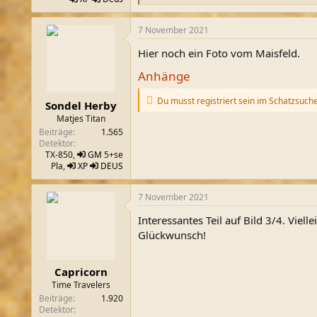
e
a
7 November 2021
k
t
Hier noch ein Foto vom Maisfeld.
i
o
Anhänge
n
e
n
Du musst registriert sein im Schatzsuch
Sondel Herby
:
Matjes Titan
Beiträge
1.565
Detektor
TX-850,
GM
5+se
Pla,
XP
DEUS
7 November 2021
Interessantes Teil auf Bild 3/4. Vielle
Glückwunsch!
Capricorn
Time Travelers
Beiträge
1.920
Detektor