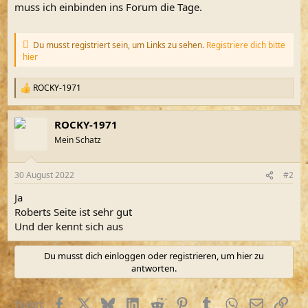
m
muss ich einbinden ins Forum die Tage.
Du musst registriert sein, um Links zu sehen.
Registriere dich bitte
hier
ROCKY-1971
R
e
a
ROCKY-1971
k
t
Mein Schatz
i
o
n
30 August 2022
#2
e
n
Ja
:
Roberts Seite ist sehr gut
Und der kennt sich aus
Du musst dich einloggen oder registrieren, um hier zu
antworten.
Facebook
X (Twitter)
Bluesky
LinkedIn
Reddit
Pinterest
Tumblr
WhatsApp
E-Mail
Link
Teilen: