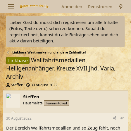
Anmelden
Registrieren
Lieber Gast du musst dich registrieren um alle Inhalte
(Fotos, Texte uvm.) sehen zu können. Sobald du
registriert bist, kannst du alle Beiträge sehen und dich
aktiv daran beteiligen.
Linkbase Wertmarken und andere Zahlmittel
Wallfahrtsmedaillen,
Linkbase
Heiligenanhänger, Kreuze XVII Jhd, Varia,
Archiv
E
E
Steffen
30 August 2022
r
r
s
s
Steffen
t
t
Hausmeista
Teammitglied
e
e
l
l
l
l
30 August 2022
#1
e
t
r
a
Der Bereich Wallfahrtsmedaillen und so Zeug fehlt, noch