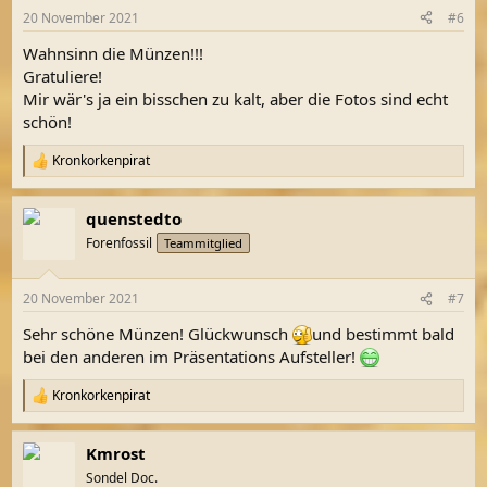
n
20 November 2021
#6
e
n
Wahnsinn die Münzen!!!
:
Gratuliere!
Mir wär's ja ein bisschen zu kalt, aber die Fotos sind echt
schön!
Kronkorkenpirat
R
e
a
quenstedto
k
t
Forenfossil
Teammitglied
i
o
n
20 November 2021
#7
e
n
Sehr schöne Münzen! Glückwunsch
und bestimmt bald
:
bei den anderen im Präsentations Aufsteller!
Kronkorkenpirat
R
e
a
Kmrost
k
t
Sondel Doc.