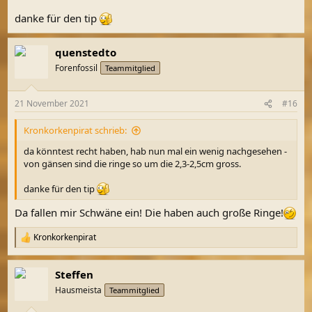
danke für den tip
quenstedto
Forenfossil
Teammitglied
21 November 2021
#16
Kronkorkenpirat schrieb:
da könntest recht haben, hab nun mal ein wenig nachgesehen -
von gänsen sind die ringe so um die 2,3-2,5cm gross.
danke für den tip
Da fallen mir Schwäne ein! Die haben auch große Ringe!
Kronkorkenpirat
R
e
a
Steffen
k
t
Hausmeista
Teammitglied
i
o