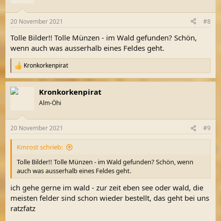
i
o
n
20 November 2021
#8
e
n
Tolle Bilder!! Tolle Münzen - im Wald gefunden? Schön,
:
wenn auch was ausserhalb eines Feldes geht.
Kronkorkenpirat
R
e
a
Kronkorkenpirat
k
t
Alm-Öhi
i
o
n
20 November 2021
#9
e
n
Kmrost schrieb:
:
Tolle Bilder!! Tolle Münzen - im Wald gefunden? Schön, wenn
auch was ausserhalb eines Feldes geht.
ich gehe gerne im wald - zur zeit eben see oder wald, die
meisten felder sind schon wieder bestellt, das geht bei uns
ratzfatz