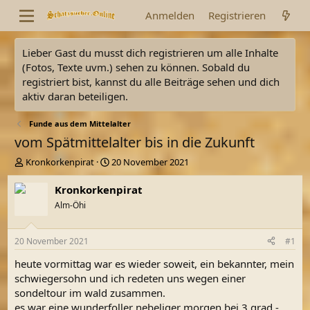
Anmelden
Registrieren
Lieber Gast du musst dich registrieren um alle Inhalte
(Fotos, Texte uvm.) sehen zu können. Sobald du
registriert bist, kannst du alle Beiträge sehen und dich
aktiv daran beteiligen.
Funde aus dem Mittelalter
vom Spätmittelalter bis in die Zukunft
E
E
Kronkorkenpirat
20 November 2021
r
r
s
s
Kronkorkenpirat
t
t
Alm-Öhi
e
e
l
l
l
l
20 November 2021
#1
e
t
r
a
heute vormittag war es wieder soweit, ein bekannter, mein
m
schwiegersohn und ich redeten uns wegen einer
sondeltour im wald zusammen.
es war eine wunderfoller nebeliger morgen bei 3 grad -