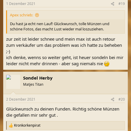
n
1 Dezember 2021
#19
e
n
Apex schrieb:
:
Du hast ja echt nen Lauf! Glückwunsch, tolle Münzen und
schöne Fotos, das macht Lust wieder mal loszuziehen.
zur zeit ist leider schnee und mein max ist auch retour
zum verkäufer um das problem was ich hatte zu beheben
;-)
ich denke, wenns so weiter geht, ist heuer sondeln bei mir
leider nicht mehr drinnen - aber sag niemals nie
Sondel Herby
Matjes Titan
2 Dezember 2021
#20
Glückwunsch zu deinen Funden. Richtig schöne Münzen
die gefallen mir sehr gut .
Kronkorkenpirat
R