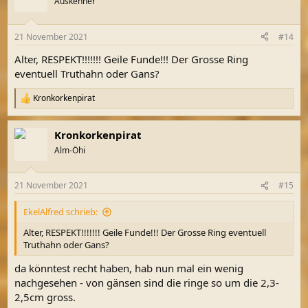
Auskenner
i
o
n
21 November 2021
#14
e
n
Alter, RESPEKT!!!!!!! Geile Funde!!! Der Grosse Ring
:
eventuell Truthahn oder Gans?
Kronkorkenpirat
R
e
a
Kronkorkenpirat
k
t
Alm-Öhi
i
o
n
21 November 2021
#15
e
n
EkelAlfred schrieb:
:
Alter, RESPEKT!!!!!!! Geile Funde!!! Der Grosse Ring eventuell
Truthahn oder Gans?
da könntest recht haben, hab nun mal ein wenig
nachgesehen - von gänsen sind die ringe so um die 2,3-
2,5cm gross.