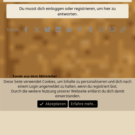
e
a
Du musst dich einloggen oder registrieren, um hier zu
k
antworten.
t
i
o
Facebook
X (Twitter)
Bluesky
LinkedIn
Reddit
Pinterest
Tumblr
WhatsApp
E-Mail
Link
Teilen:
n
e
n
:
Funde aus dem Mittelalter
Diese Seite verwendet Cookies, um Inhalte zu personalisieren und dich nach
einem Login angemeldet zu halten, wenn du registriert bist.
Kontakt
Nutzungsbedingungen
Datenschutz
Durch die weitere Nutzung unserer Webseite erklärst du dich damit
Hilfe und Impressum
Start
R
einverstanden.
S
S
Akzeptieren
Erfahre mehr…
®
Community platform by XenForo
© 2010-2026 XenForo Ltd.