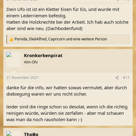
e
n
Dein Ufo ist ist ein Kletter Eisen für Eis, und wurde mit
:
einem Lederriemen befestig.
Hatten die Holzknechte bei der Arbeit. Ich hab auch solche
aber sind wie neu. (Dachbodenfund)
Porvida
,
EkelAlfred
,
Capricorn
und eine weitere Person
R
e
a
Kronkorkenpirat
k
t
Alm-Öhi
i
o
n
21 November 2021
#11
e
n
danke für die info, wir hatten sowas vermutet, aber durch
:
diebiegung waren wir uns nicht sicher.
leider sind die ringe schon so desolat, wenn ich die richtig
reinigen würde, würden sie zerfallen - aber mal schauen
was man da noch rausholen kann ;-)
ThoBo