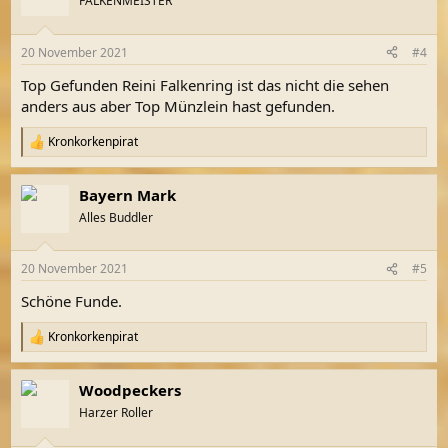
FALKENMEISTER
i
o
n
20 November 2021
#4
e
n
Top Gefunden Reini Falkenring ist das nicht die sehen
:
anders aus aber Top Münzlein hast gefunden.
Kronkorkenpirat
R
e
a
Bayern Mark
k
t
Alles Buddler
i
o
n
20 November 2021
#5
e
n
Schöne Funde.
:
Kronkorkenpirat
R
e
a
Woodpeckers
k
t
Harzer Roller
i
o