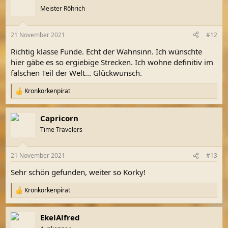
Meister Röhrich
21 November 2021
#12
Richtig klasse Funde. Echt der Wahnsinn. Ich wünschte
hier gäbe es so ergiebige Strecken. Ich wohne definitiv im
falschen Teil der Welt... Glückwunsch.
Kronkorkenpirat
R
e
a
Capricorn
k
t
Time Travelers
i
o
n
21 November 2021
#13
e
n
Sehr schön gefunden, weiter so Korky!
:
Kronkorkenpirat
R
e
a
EkelAlfred
k
t