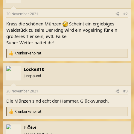
i
o
n
20 November 2021
#2
e
n
Krass die schönen Münzen
Scheint ein ergiebiges
:
Waldstück zu sein! Der Ring wird ein Vogelring für ein
größeres Tier sein, evtl. Falke.
Super Wetter hattet ihr!
Kronkorkenpirat
R
e
a
Locke310
k
t
Jungspund
i
o
n
20 November 2021
#3
e
n
Die Münzen sind echt der Hammer, Glückwunsch.
:
Kronkorkenpirat
R
e
a
† Ötzi
k
t