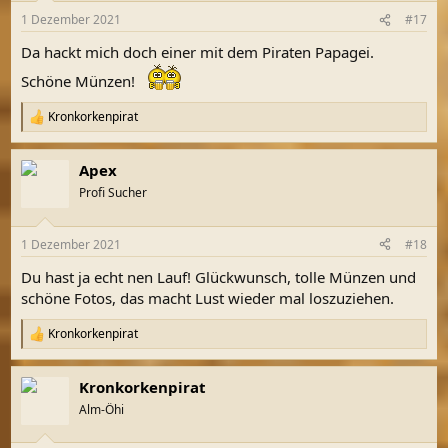
n
1 Dezember 2021
#17
e
n
Da hackt mich doch einer mit dem Piraten Papagei.
:
Schöne Münzen!
Kronkorkenpirat
R
e
a
Apex
k
t
Profi Sucher
i
o
n
1 Dezember 2021
#18
e
n
Du hast ja echt nen Lauf! Glückwunsch, tolle Münzen und
:
schöne Fotos, das macht Lust wieder mal loszuziehen.
Kronkorkenpirat
R
e
a
Kronkorkenpirat
k
t
Alm-Öhi
i
o