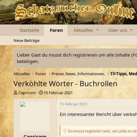
Startseite
Foren
Aktuelles
Über uns
Neue Beiträge
Lieber Gast du musst dich registrieren um alle Inhalte (F
beteiligen.
Aktuelles
Foren
Presse, News, Informationen,
Verkohlte Wörter - Buchrollen
E
E
Capricorn
15 Februar 2021
r
r
s
s
15 Februar 2021
t
t
Ein interessanter Bericht über verkoh
e
e
l
l
l
l
e
t
Du musst registriert sein, um Links zu s
Capricorn
r
a