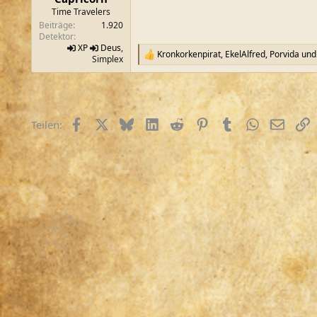
m
Time Travelers
Beiträge
1.920
Detektor
XP
Deus
,
Kronkorkenpirat
,
EkelAlfred
,
Porvida
und 
R
Simplex
e
a
k
t
i
Facebook
X (Twitter)
Bluesky
LinkedIn
Reddit
Pinterest
Tumblr
WhatsApp
E-Mail
L
Teilen:
o
n
e
n
: