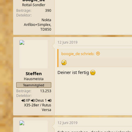
Rottal-Sondler
Beiträge
390
Detektor
Nokta
Anfibio+Simplex,
TD850
12 Juni 2019
boogie_de schrieb:
Deiner ist fertig
Steffen
Hausmeista
Teammitglied
Beiträge
13.253
Detektor
XP
Deus 1
X35-28er
/ Rutus
Versa
12 Juni 2019