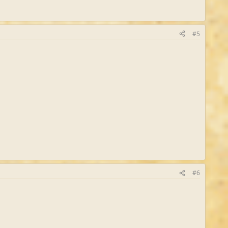
#5
#6