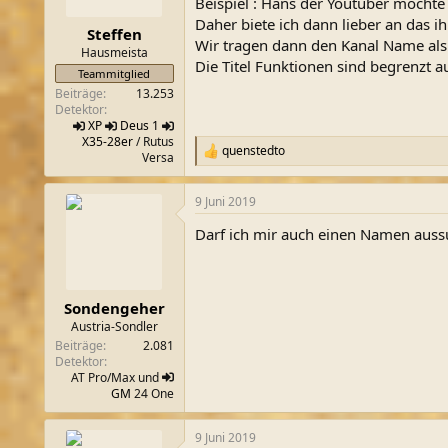
Beispiel : Hans der Youtuber möcht
m
Daher biete ich dann lieber an das 
Steffen
Wir tragen dann den Kanal Name als T
Hausmeista
Die Titel Funktionen sind begrenzt a
Teammitglied
Beiträge
13.253
Detektor
XP
Deus 1
X35-28er
/ Rutus
quenstedto
R
Versa
e
a
9 Juni 2019
k
t
Darf ich mir auch einen Namen auss
i
o
n
e
n
Sondengeher
:
Austria-Sondler
Beiträge
2.081
Detektor
AT Pro/Max und
GM
24 One
9 Juni 2019