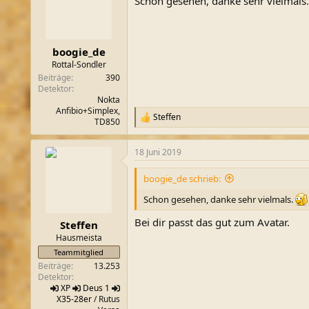
Schon gesehen, danke sehr vielmals
boogie_de
Rottal-Sondler
Beiträge
390
Detektor
Nokta
Anfibio+Simplex,
Steffen
R
TD850
e
a
18 Juni 2019
k
t
i
boogie_de schrieb:
o
n
Schon gesehen, danke sehr vielmals.
e
n
Bei dir passt das gut zum Avatar.
Steffen
:
Hausmeista
Teammitglied
Beiträge
13.253
Detektor
XP
Deus 1
X35-28er
/ Rutus