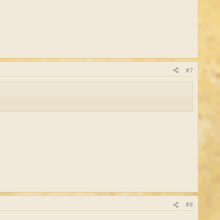
#7
#8