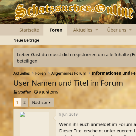
Startseite
Foren
Aktuelles
Über uns
Neue Beiträge
Lieber Gast du musst dich registrieren um alle Inhalte (F
beteiligen.
Aktuelles
Foren
Allgemeines Forum
Informationen und F
User Namen und Titel im Forum
E
E
Steffen
9 Juni 2019
r
r
1
2
Nächste
s
s
t
t
e
e
9 Juni 2019
l
l
Wenn ihr euch anmeldet im Forum als
l
l
e
t
Dieser Titel erscheint unter euerem
r
a