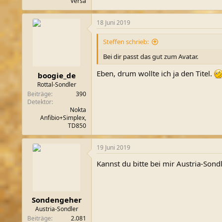
Versa
18 Juni 2019
Steffen schrieb:
Bei dir passt das gut zum Avatar.
Eben, drum wollte ich ja den Titel.
boogie_de
Rottal-Sondler
Beiträge
390
Detektor
Nokta
Anfibio+Simplex,
TD850
19 Juni 2019
Kannst du bitte bei mir Austria-Son
Sondengeher
Austria-Sondler
Beiträge
2.081