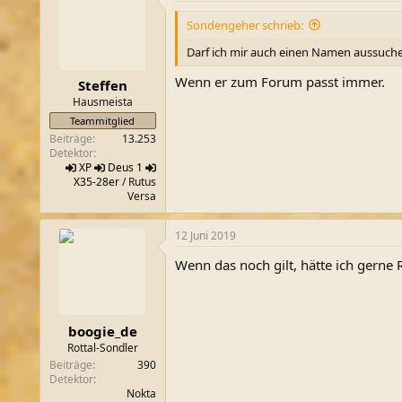
Sondengeher schrieb:
Darf ich mir auch einen Namen aussuche
Wenn er zum Forum passt immer.
Steffen
Hausmeista
Teammitglied
Beiträge
13.253
Detektor
XP
Deus 1
X35-28er
/ Rutus
Versa
12 Juni 2019
Wenn das noch gilt, hätte ich gerne Ro
boogie_de
Rottal-Sondler
Beiträge
390
Detektor
Nokta