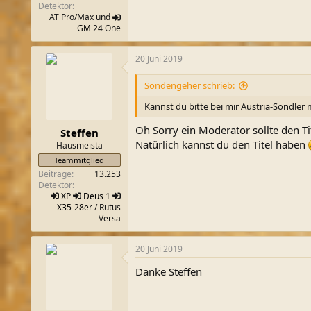
Detektor
AT Pro/Max und
GM
24 One
20 Juni 2019
Sondengeher schrieb:
Kannst du bitte bei mir Austria-Sondler
Oh Sorry ein Moderator sollte den T
Steffen
Natürlich kannst du den Titel haben
Hausmeista
Teammitglied
Beiträge
13.253
Detektor
XP
Deus 1
X35-28er
/ Rutus
Versa
20 Juni 2019
Danke Steffen