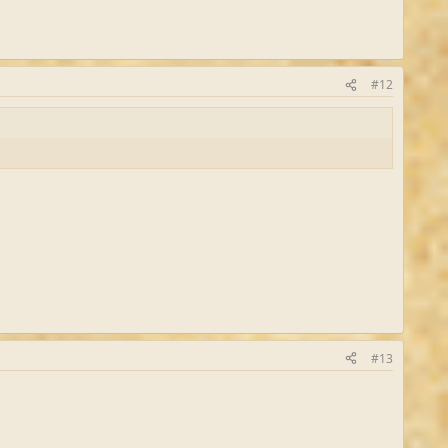
#12
#13