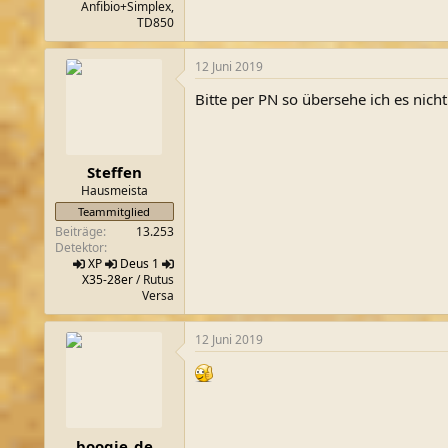
Anfibio+Simplex,
TD850
12 Juni 2019
Bitte per PN so übersehe ich es nicht
Steffen
Hausmeista
Teammitglied
Beiträge
13.253
Detektor
XP
Deus 1
X35-28er
/ Rutus
Versa
12 Juni 2019
boogie_de