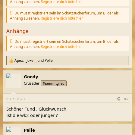
Anhang zu sehen.
Registriere dich bitte hier
Du musst registriert sein im Schatzsucherforum, um Bilder als
Anhang zu sehen.
Registriere dich bitte hier
Anhänge
Du musst registriert sein im Schatzsucherforum, um Bilder als
Anhang zu sehen.
Registriere dich bitte hier
Apex
,
_Joker_
und
Pelle
R
e
a
Goody
k
t
Crusader
Teammitglied
i
o
n
9 Juni 2020
#2
e
n
Schöner Fund . Glückwunsch
:
Ist die wk2 oder jünger ?
Pelle