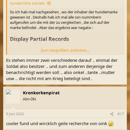
Sondel Oink schrieb:
So ich hab mal nachgesehen , wo der inhaber der hundemarke
gewesen ist . Deshalb hab ich mal alle ssn nummbern
aufgerufen um die mit der zu vergleichen , die sich auf der
marke befindet . Aber das ergebnis war negativ :
Display Partial Records
Zum Vergrößern anklicken....
File unit:
Electronic Army Serial Number Merged File, ca. 1938 -
1946
(Enlistment Records)
Es stehen immer zwei verschiedene darauf .. einmal der
in the Series:
World War II Army Enlistment Records, created
Soldat also besitzer .. und zum anderen derjenige der
6/1/2002 - 9/30/2002, documenting the period ca. 1938 - 1946 -
Record Group 64
benachrichtigt werden soll .. also onkel ..tante ..mutter
usw .. die nicht mit am Krieg beteiligt sind .
Du musst registriert sein, um Links zu sehen.
Registriere dich
bitte hier
Kronkorkenpirat
.
Alm-Öhi
You searched for: ARMY SERIAL NUMBER contains all values
9 Juni 2020
#17
18046876; NAME contains all values Melvin M.Good
You found
0 partial records
out of 8,706,394 total records in
cooler fund und wircklich geile recherche von oink
this file