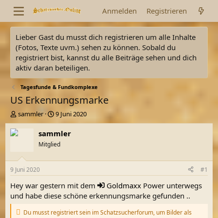
Anmelden
Registrieren
Lieber Gast du musst dich registrieren um alle Inhalte
(Fotos, Texte uvm.) sehen zu können. Sobald du
registriert bist, kannst du alle Beiträge sehen und dich
aktiv daran beteiligen.
Tagesfunde & Fundkomplexe
US Erkennungsmarke
E
E
sammler
9 Juni 2020
r
r
s
s
sammler
t
t
Mitglied
e
e
l
l
l
l
9 Juni 2020
#1
e
t
r
a
Hey war gestern mit dem
Goldmaxx
Power unterwegs
m
und habe diese schöne erkennungsmarke gefunden ..
Du musst registriert sein im Schatzsucherforum, um Bilder als