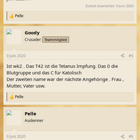
Zuletzt bearbeitet:
9 Juni 2020
Pelle
R
e
a
Goody
k
t
Crusader
Teammitglied
i
o
n
9 Juni 2020
#5
e
n
Ist wk2 . Das T42 ist die Tetanus Impfung. Das 0 die
:
Blutgruppe und das C für Katolisch
Der zweiten name war der nächste Angehörige . Frau ,
Mutter, Vater usw.
Pelle
R
e
a
Pelle
k
t
Auskenner
i
o
n
9 Juni 2020
#6
e