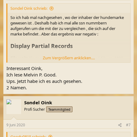
n
Sondel Oink schrieb:
:
So ich hab mal nachgesehen , wo der inhaber der hundemarke
gewesen ist . Deshalb hab ich mal alle ssn nummbern
aufgerufen um die mit der zu vergleichen , die sich auf der
marke befindet . Aber das ergebnis war negativ :
Display Partial Records
Zum Vergrößern anklicken....
File unit:
Electronic Army Serial Number Merged File, ca. 1938 -
1946
(Enlistment Records)
Interessant Oink,
in the Series:
World War II Army Enlistment Records, created
Ich lese Melvin P. Good.
6/1/2002 - 9/30/2002, documenting the period ca. 1938 - 1946 -
Record Group 64
Ups. Jetzt habe ich es auch gesehen.
2 Namen.
Du musst registriert sein, um Links zu sehen.
Registriere dich
bitte hier
Sondel Oink
.
Profi Sucher
Teammitglied
You searched for: ARMY SERIAL NUMBER contains all values
9 Juni 2020
#7
18046876; NAME contains all values Melvin M.Good
You found
0 partial records
out of 8,706,394 total records in
Goody0815 schrieb: