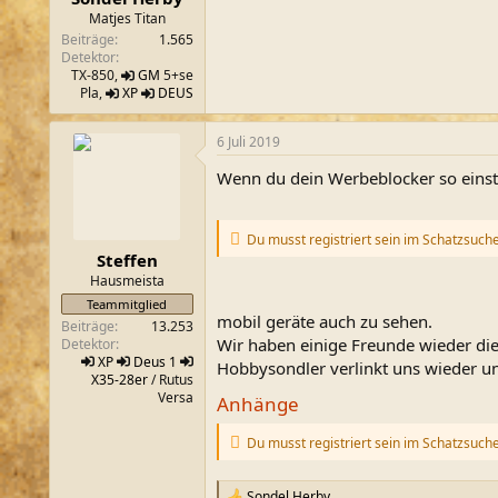
m
Matjes Titan
Beiträge
1.565
Detektor
TX-850,
GM
5+se
Pla,
XP
DEUS
6 Juli 2019
Wenn du dein Werbeblocker so einste
Du musst registriert sein im Schatzsuch
Steffen
Hausmeista
Teammitglied
mobil geräte auch zu sehen.
Beiträge
13.253
Wir haben einige Freunde wieder die
Detektor
XP
Deus 1
Hobbysondler verlinkt uns wieder u
X35-28er
/ Rutus
Versa
Anhänge
Du musst registriert sein im Schatzsuch
Sondel Herby