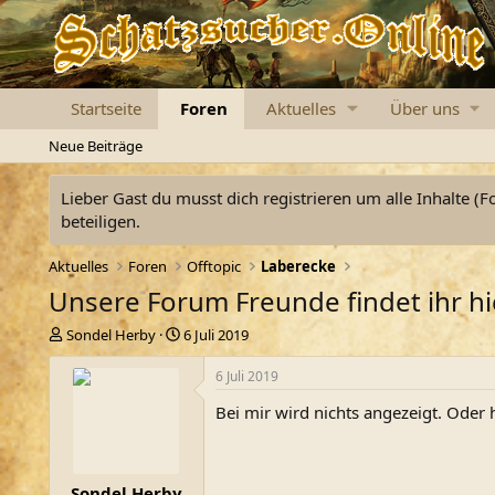
Startseite
Foren
Aktuelles
Über uns
Neue Beiträge
Lieber Gast du musst dich registrieren um alle Inhalte (F
beteiligen.
Aktuelles
Foren
Offtopic
Laberecke
Unsere Forum Freunde findet ihr hier
E
E
Sondel Herby
6 Juli 2019
r
r
s
s
6 Juli 2019
t
t
Bei mir wird nichts angezeigt. Oder 
e
e
l
l
l
l
e
t
Sondel Herby
r
a