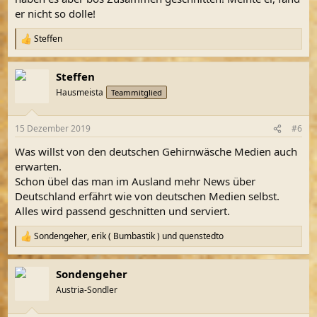
er nicht so dolle!
Steffen
R
e
a
Steffen
k
t
Hausmeista
Teammitglied
i
o
n
15 Dezember 2019
#6
e
n
Was willst von den deutschen Gehirnwäsche Medien auch
:
erwarten.
Schon übel das man im Ausland mehr News über
Deutschland erfährt wie von deutschen Medien selbst.
Alles wird passend geschnitten und serviert.
Sondengeher
,
erik ( Bumbastik )
und
quenstedto
R
e
a
Sondengeher
k
t
Austria-Sondler
i
o