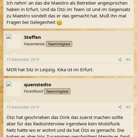
Ich nehm’ an das die Maestro als Betreiber angesprochen
haben in Erfurt. Und da Ötzi im Team ist und im Gegensatz
zu Maestro sondelt das er das gemacht hat. Muß ihn mal
Fragen bei Gelegenheit
Steffen
Hausmeista
Teammitglied
15 Dezember 2019
#4
MDR hat Sitz in Leipzig. Kika ist im Erfurt.
quenstedto
Forenfossil
Teammitglied
15 Dezember 2019
#5
Ötzi hat geschrieben das Oink das zuerst machen sollte
aber für das Radiointerview irgendwie kein Mobilfunk
Netz hatte wo er wohnt und da hat Ötzi es gemacht. Die
haben es aber bös Zusammen geschnitten! Meinte er, fand