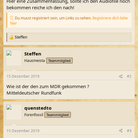
Hier eine Zusammenfassung, sollte ich den Audiofile noch
bekommen reiche ich den nach!
Du musst registriert sein, um Links zu sehen.
Registriere dich bitte
hier
Steffen
R
e
a
Steffen
k
t
Hausmeista
Teammitglied
i
o
n
15 Dezember 2019
#2
e
n
Wie ist der den zum MDR gekommen ?
:
Mitteldeutscher Rundfunk
quenstedto
Forenfossil
Teammitglied
15 Dezember 2019
#3