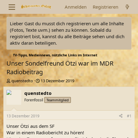
Anmelden
Registrieren
Lieber Gast du musst dich registrieren um alle Inhalte
(Fotos, Texte uvm.) sehen zu können. Sobald du
registriert bist, kannst du alle Beiträge sehen und dich
aktiv daran beteiligen.
TV-Tipps, Mediennews, nützliche Links im Internet
Unser Sondelfreund Ötzi war im MDR
Radiobeitrag
E
E
quenstedto
13 Dezember 2019
r
r
s
s
quenstedto
t
t
Forenfossil
Teammitglied
e
e
l
l
l
l
13 Dezember 2019
#1
e
t
r
a
Unser Ötzi aus dem SF
m
War in einem Radiobericht zu hören!