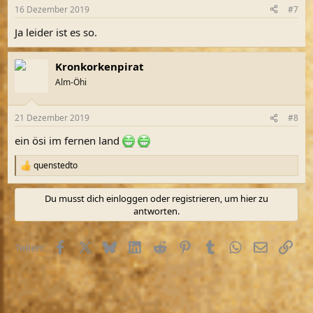
n
16 Dezember 2019
#7
e
n
Ja leider ist es so.
:
Kronkorkenpirat
Alm-Öhi
21 Dezember 2019
#8
ein ösi im fernen land
quenstedto
R
e
a
Du musst dich einloggen oder registrieren, um hier zu
k
antworten.
t
i
o
Facebook
X (Twitter)
Bluesky
LinkedIn
Reddit
Pinterest
Tumblr
WhatsApp
E-Mail
Link
Teilen:
n
e
n
: