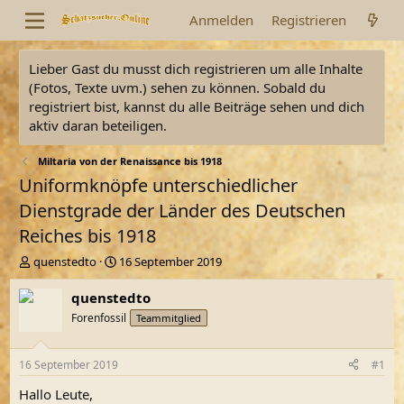
Anmelden
Registrieren
Lieber Gast du musst dich registrieren um alle Inhalte
(Fotos, Texte uvm.) sehen zu können. Sobald du
registriert bist, kannst du alle Beiträge sehen und dich
aktiv daran beteiligen.
Miltaria von der Renaissance bis 1918
Uniformknöpfe unterschiedlicher
Dienstgrade der Länder des Deutschen
Reiches bis 1918
E
E
quenstedto
16 September 2019
r
r
s
s
quenstedto
t
t
Forenfossil
Teammitglied
e
e
l
l
l
l
16 September 2019
#1
e
t
r
a
Hallo Leute,