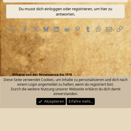
Du musst dich einloggen oder registrieren, um hier zu
antworten.
Facebook
X (Twitter)
Bluesky
LinkedIn
Reddit
Pinterest
Tumblr
WhatsApp
E-Mail
Link
Teilen:
Miltaria von der Renaissance bis 1918
Diese Seite verwendet Cookies, um Inhalte zu personalisieren und dich nach
einem Login angemeldet zu halten, wenn du registriert bist.
Kontakt
Nutzungsbedingungen
Datenschutz
Durch die weitere Nutzung unserer Webseite erklärst du dich damit
Hilfe und Impressum
Start
R
einverstanden.
S
S
Akzeptieren
Erfahre mehr…
®
Community platform by XenForo
© 2010-2026 XenForo Ltd.