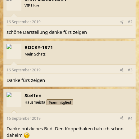
t
VIP User
i
o
n
16 September 2019
#2
e
n
schöne Darstellung danke fürs zeigen
:
ROCKY-1971
Mein Schatz
16 September 2019
#3
Danke fürs zeigen
Steffen
Hausmeista
Teammitglied
16 September 2019
#4
Danke nützliches Bild. Den Koppelhaken hab ich schon
daheim