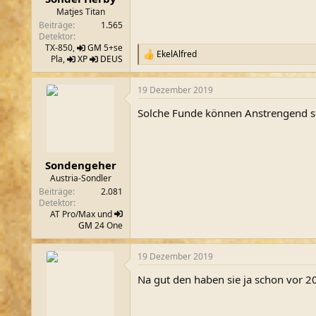
m
Matjes Titan
Beiträge
1.565
Detektor
TX-850,
GM
5+se
EkelAlfred
R
Pla,
XP
DEUS
e
a
19 Dezember 2019
k
t
Solche Funde können Anstrengend s
i
o
n
e
n
Sondengeher
:
Austria-Sondler
Beiträge
2.081
Detektor
AT Pro/Max und
GM
24 One
19 Dezember 2019
Na gut den haben sie ja schon vor 2