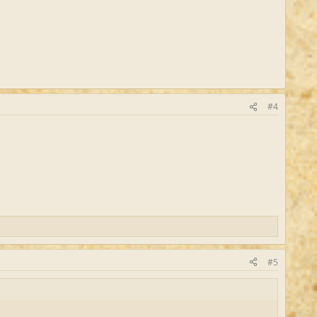
#4
#5