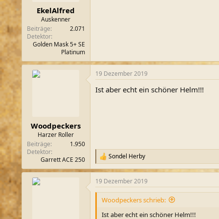
EkelAlfred
Auskenner
Beiträge
2.071
Detektor
Golden Mask 5+ SE
Platinum
19 Dezember 2019
Ist aber echt ein schöner Helm!!!
Woodpeckers
Harzer Roller
Beiträge
1.950
Detektor
Sondel Herby
R
Garrett ACE 250
e
a
19 Dezember 2019
k
t
i
Woodpeckers schrieb:
o
n
Ist aber echt ein schöner Helm!!!