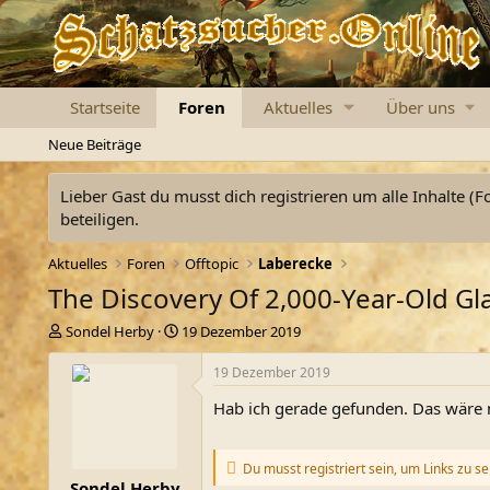
Startseite
Foren
Aktuelles
Über uns
Neue Beiträge
Lieber Gast du musst dich registrieren um alle Inhalte (F
beteiligen.
Aktuelles
Foren
Offtopic
Laberecke
The Discovery Of 2,000-Year-Old Gla
E
E
Sondel Herby
19 Dezember 2019
r
r
s
s
19 Dezember 2019
t
t
Hab ich gerade gefunden. Das wäre 
e
e
l
l
l
l
e
t
Du musst registriert sein, um Links zu s
Sondel Herby
r
a