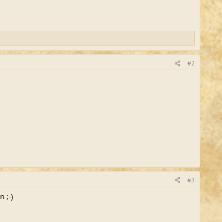
#2
#3
 ;-)