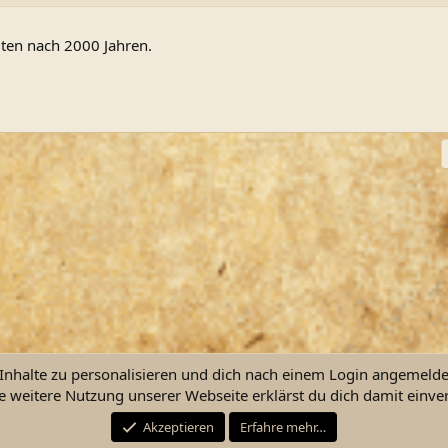
lten nach 2000 Jahren.
ink
nhalte zu personalisieren und dich nach einem Login angemeldet 
e weitere Nutzung unserer Webseite erklärst du dich damit einve
Kontakt
Nutzu
Akzeptieren
Erfahre mehr…
®
Community platform by XenForo
© 2010-2026 XenForo Ltd.