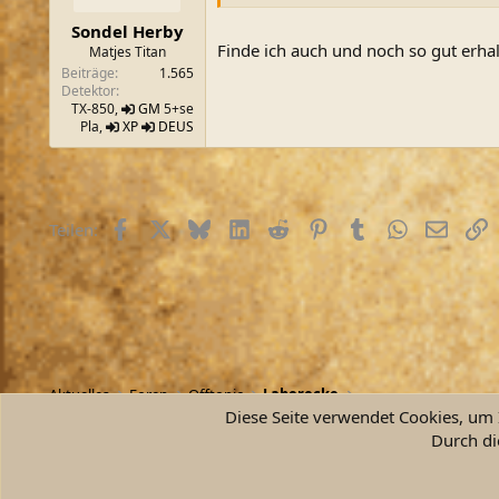
e
n
Sondel Herby
:
Finde ich auch und noch so gut erha
Matjes Titan
Beiträge
1.565
Detektor
TX-850,
GM
5+se
Pla,
XP
DEUS
Facebook
X (Twitter)
Bluesky
LinkedIn
Reddit
Pinterest
Tumblr
WhatsApp
E-Mail
L
Teilen:
Aktuelles
Foren
Offtopic
Laberecke
Diese Seite verwendet Cookies, um I
Durch di