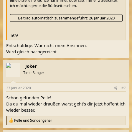
Eine bitte, eine Münze hat immer, oder fast immer 2 Gesichter,
ich möchte gerne die Rückseite sehen.
Beitrag automatisch zusammengeführt:
26 Januar 2020
1626
Entschuldige. War nicht mein Ansinnen.
Wird gleich nachgereicht.
_Joker_
Time Ranger
27 Januar 2020
#7
Schön gefunden Pelle!
Da du mal wieder draußen warst geht's dir jetzt hoffentlich
wieder besser.
Pelle
und
Sondengeher
R
e
a