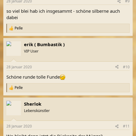
28 Januar 2020
#9
e
n
so viel blei hab ich insgesammt - schöne silberne auch
:
dabei
Pelle
R
e
a
erik ( Bumbastik )
k
t
VIP User
i
o
n
28 Januar 2020
#10
e
n
Schöne runde tolle Funde
:
Pelle
R
e
a
Sherlok
k
t
Lebenskünstler
i
o
n
28 Januar 2020
#11
e
n