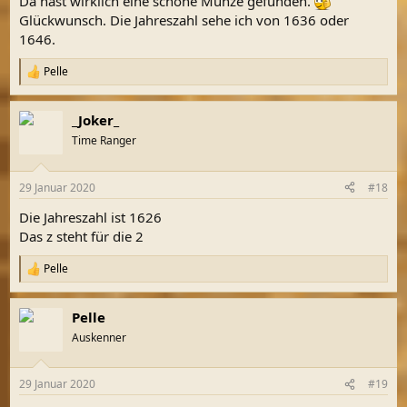
Da hast wirklich eine schöne Münze gefunden.
Glückwunsch. Die Jahreszahl sehe ich von 1636 oder
1646.
Pelle
R
e
a
_Joker_
k
t
Time Ranger
i
o
n
29 Januar 2020
#18
e
n
Die Jahreszahl ist 1626
:
Das z steht für die 2
Pelle
R
e
a
Pelle
k
t
Auskenner
i
o
n
29 Januar 2020
#19
e
n