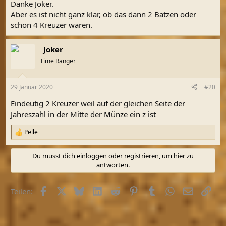
Danke Joker.
:
Aber es ist nicht ganz klar, ob das dann 2 Batzen oder
schon 4 Kreuzer waren.
_Joker_
Time Ranger
29 Januar 2020
#20
Eindeutig 2 Kreuzer weil auf der gleichen Seite der
Jahreszahl in der Mitte der Münze ein z ist
Pelle
R
e
a
Du musst dich einloggen oder registrieren, um hier zu
k
antworten.
t
i
o
Facebook
X (Twitter)
Bluesky
LinkedIn
Reddit
Pinterest
Tumblr
WhatsApp
E-Mail
Link
Teilen:
n
e
n
: