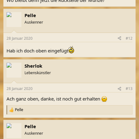
Wo bleibt denn jetzt die Rückseite der Münze?
:
Pelle
Auskenner
28 Januar 2020
#12
Hab ich doch oben eingefügt
Sherlok
Lebenskünstler
28 Januar 2020
#13
Ach ganz oben, danke, ist noch gut erhalten
Pelle
R
e
a
Pelle
k
t
Auskenner
i