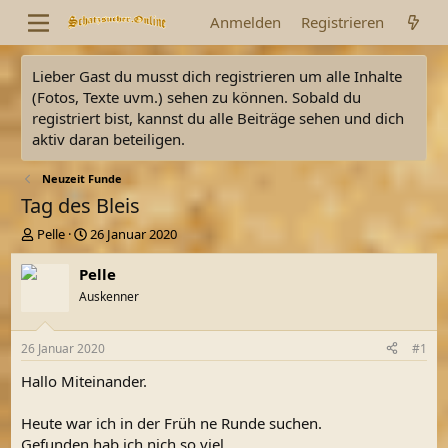
Anmelden
Registrieren
Lieber Gast du musst dich registrieren um alle Inhalte
(Fotos, Texte uvm.) sehen zu können. Sobald du
registriert bist, kannst du alle Beiträge sehen und dich
aktiv daran beteiligen.
Neuzeit Funde
Tag des Bleis
E
E
Pelle
26 Januar 2020
r
r
s
s
Pelle
t
t
Auskenner
e
e
l
l
l
l
26 Januar 2020
#1
e
t
r
a
Hallo Miteinander.
m
Heute war ich in der Früh ne Runde suchen.
Gefunden hab ich nich so viel.