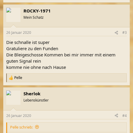
e
a
ROCKY-1971
k
t
Mein Schatz
i
o
n
26 Januar 2020
#3
e
n
Die schnalle ist super
:
Gratuliere zu den Funden
Die Bleigeschosse Kommen bei mir immer mit einem
guten Signal rein
komme nie ohne nach Hause
Pelle
R
e
a
Sherlok
k
t
Lebenskünstler
i
o
n
26 Januar 2020
#4
e
n
Pelle schrieb:
: