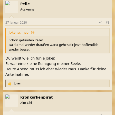
Pelle
k
t
Auskenner
i
o
n
27 Januar 2020
#8
e
n
Joker schrieb:
:
Schön gefunden Pelle!
Da du mal wieder draußen warst geht's dir jetzt hoffentlich
wieder besser.
Du weißt wie ich fühle Joker.
Es war eine kleine Reinigung meiner Seele.
Heute Abend muss ich aber wieder raus. Danke für deine
Anteilnahme.
_Joker_
R
e
a
Kronkorkenpirat
k
t
Alm-Öhi
i
o
n