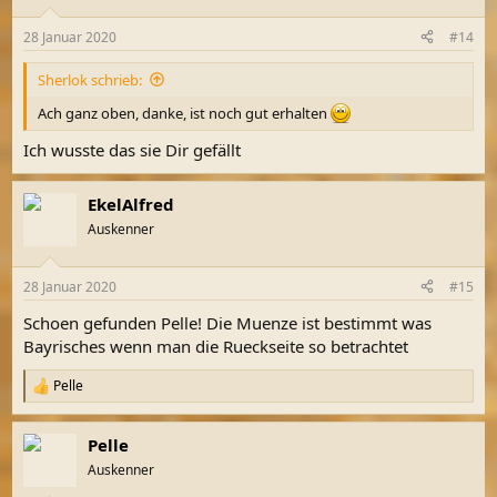
o
n
28 Januar 2020
#14
e
n
Sherlok schrieb:
:
Ach ganz oben, danke, ist noch gut erhalten
Ich wusste das sie Dir gefällt
EkelAlfred
Auskenner
28 Januar 2020
#15
Schoen gefunden Pelle! Die Muenze ist bestimmt was
Bayrisches wenn man die Rueckseite so betrachtet
Pelle
R
e
a
Pelle
k
t
Auskenner
i