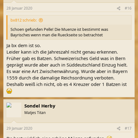
o
n
28 Januar 2020
#16
e
n
bx812 schrieb:
:
Schoen gefunden Pelle! Die Muenze ist bestimmt was
Bayrisches wenn man die Rueckseite so betrachtet
Ja bx dem ist so.
Leider kann ich die Jahreszahl nicht genau erkennen.
Früher gab es Batzen. Schweizerisches Geld was in Bern
geprägt wurde aber auch in Süddeutschland Einzug hielt.
Es war eine Art Zwischenwährung. Wurde aber in Bayern
1559 durch die damalige Reichsordnung verboten.
Deshalb weiß ich nicht, ob es 4 Kreuzer oder 1 Batzen ist
Sondel Herby
Matjes Titan
29 Januar 2020
#17