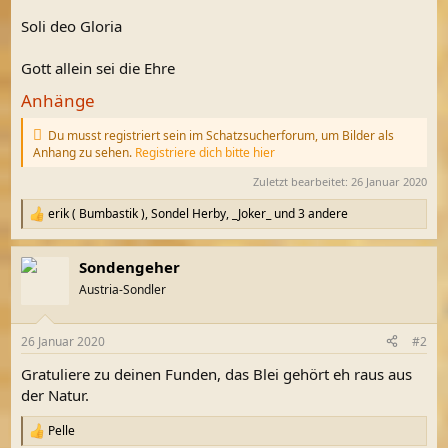
Soli deo Gloria
Gott allein sei die Ehre
Anhänge
Du musst registriert sein im Schatzsucherforum, um Bilder als
Anhang zu sehen.
Registriere dich bitte hier
Zuletzt bearbeitet:
26 Januar 2020
erik ( Bumbastik )
,
Sondel Herby
,
_Joker_
und 3 andere
R
e
a
Sondengeher
k
t
Austria-Sondler
i
o
n
26 Januar 2020
#2
e
n
Gratuliere zu deinen Funden, das Blei gehört eh raus aus
:
der Natur.
Pelle
R