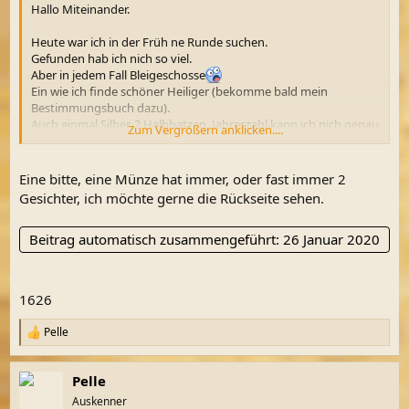
Hallo Miteinander.
Heute war ich in der Früh ne Runde suchen.
Gefunden hab ich nich so viel.
Aber in jedem Fall Bleigeschosse
Ein wie ich finde schöner Heiliger (bekomme bald mein
Bestimmungsbuch dazu).
Auch einmal Silber. 2 Halbbatzen. Jahreszahl kann ich nich genau
Zum Vergrößern anklicken....
entziffern. 1625 oder so. Echt schön das Stück.
Dann eine sehr schöne, filigrane und super intakte kleine
Schnalle und einen Spritzaufsatz. In jedem Fall was
Eine bitte, eine Münze hat immer, oder fast immer 2
medizinisches.
Gesichter, ich möchte gerne die Rückseite sehen.
Gruß Pelle
Beitrag automatisch zusammengeführt:
26 Januar 2020
Du musst registriert sein im Schatzsucherforum, um Bilder
als Anhang zu sehen.
Registriere dich bitte hier
1626
Du musst registriert sein im Schatzsucherforum, um Bilder
als Anhang zu sehen.
Registriere dich bitte hier
Pelle
R
e
Du musst registriert sein im Schatzsucherforum, um Bilder
a
als Anhang zu sehen.
Registriere dich bitte hier
Pelle
k
t
Auskenner