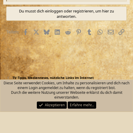
e
a
Du musst dich einloggen oder registrieren, um hier zu
k
antworten.
t
i
o
Facebook
X (Twitter)
Bluesky
LinkedIn
Reddit
Pinterest
Tumblr
WhatsApp
E-Mail
Link
Teilen:
n
e
n
:
TV-Tipps, Mediennews, nützliche Links im Internet
Diese Seite verwendet Cookies, um Inhalte zu personalisieren und dich nach
einem Login angemeldet zu halten, wenn du registriert bist.
Kontakt
Nutzungsbedingungen
Datenschutz
Durch die weitere Nutzung unserer Webseite erklärst du dich damit
Hilfe und Impressum
Start
R
einverstanden.
S
S
Akzeptieren
Erfahre mehr…
®
Community platform by XenForo
© 2010-2026 XenForo Ltd.