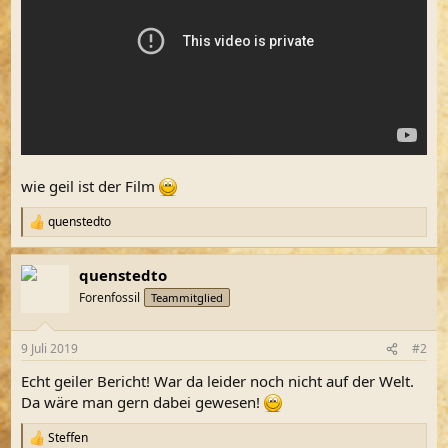
wie geil ist der Film
quenstedto
R
e
a
quenstedto
k
t
Forenfossil
Teammitglied
i
o
n
9 Juli 2019
#2
e
n
Echt geiler Bericht! War da leider noch nicht auf der Welt.
:
Da wäre man gern dabei gewesen!
Steffen
R