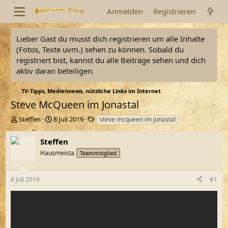
Anmelden
Registrieren
Lieber Gast du musst dich registrieren um alle Inhalte
(Fotos, Texte uvm.) sehen zu können. Sobald du
registriert bist, kannst du alle Beiträge sehen und dich
aktiv daran beteiligen.
TV-Tipps, Mediennews, nützliche Links im Internet
Steve McQueen im Jonastal
E
E
S
Steffen
8 Juli 2019
steve mcqueen im jonastal
r
r
c
s
s
h
Steffen
t
t
l
Hausmeista
Teammitglied
e
e
a
l
l
g
l
l
w
8 Juli 2019
#1
e
t
o
r
a
r
m
t
e