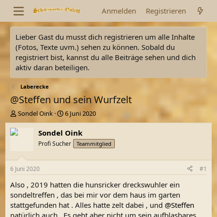
Anmelden
Registrieren
Lieber Gast du musst dich registrieren um alle Inhalte
(Fotos, Texte uvm.) sehen zu können. Sobald du
registriert bist, kannst du alle Beiträge sehen und dich
aktiv daran beteiligen.
Laberecke
@Steffen und sein Wurfzelt
E
E
Sondel Oink
6 Juni 2020
r
r
s
s
Sondel Oink
t
t
Profi Sucher
Teammitglied
e
e
l
l
l
l
6 Juni 2020
#1
e
t
r
a
Also , 2019 hatten die hunsricker dreckswuhler ein
m
sondeltreffen , das bei mir vor dem haus im garten
stattgefunden hat . Alles hatte zelt dabei , und
@Steffen
natürlich auch . Es geht aber nicht um sein aufblasbares