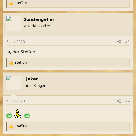
Steffen
R
e
a
Sondengeher
k
t
Austria-Sondler
i
o
n
6 Juni 2020
#3
e
n
Ja, der Steffen.
:
Steffen
R
e
a
_Joker_
k
t
Time Ranger
i
o
n
6 Juni 2020
#4
e
n
:
Steffen
R
e