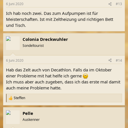
n
6 Juni 2020
#13
e
n
Ich hab noch zwei. Das zum Aufpumpen ist für
:
Meisterschaften. Ist mit Zeltheizung und richtigen Bett
und Tisch.
Colonia Dreckwuhler
Sondeltourist
6 Juni 2020
#14
Hab das Zelt auch von Decathlon. Falls da im Oktober
einer Probleme mit hat helfe ich gerne
Ich muss aber auch zugeben, dass ich das erste mal damit
auch meine Probleme hatte.
Steffen
R
e
a
Pelle
k
t
Auskenner
i
o