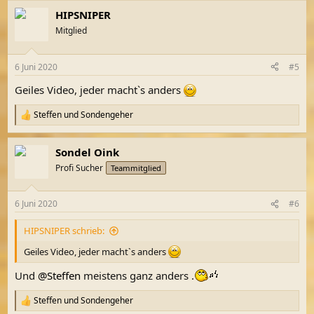
a
HIPSNIPER
k
t
Mitglied
i
o
n
6 Juni 2020
#5
e
n
Geiles Video, jeder macht`s anders
:
Steffen
und
Sondengeher
R
e
a
Sondel Oink
k
t
Profi Sucher
Teammitglied
i
o
n
6 Juni 2020
#6
e
n
HIPSNIPER schrieb:
:
Geiles Video, jeder macht`s anders
Und
@Steffen
meistens ganz anders .
Steffen
und
Sondengeher
R