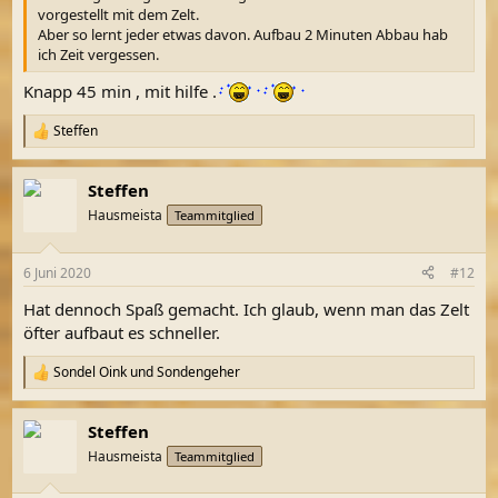
vorgestellt mit dem Zelt.
Aber so lernt jeder etwas davon. Aufbau 2 Minuten Abbau hab
ich Zeit vergessen.
Knapp 45 min , mit hilfe .
Steffen
R
e
a
Steffen
k
t
Hausmeista
Teammitglied
i
o
n
6 Juni 2020
#12
e
n
Hat dennoch Spaß gemacht. Ich glaub, wenn man das Zelt
:
öfter aufbaut es schneller.
Sondel Oink
und
Sondengeher
R
e
a
Steffen
k
t
Hausmeista
Teammitglied
i
o