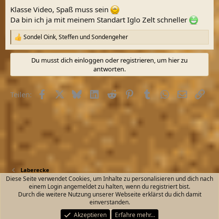
n
Klasse Video, Spaß muss sein
:
Da bin ich ja mit meinem Standart Iglo Zelt schneller
Sondel Oink
,
Steffen
und
Sondengeher
R
e
a
Du musst dich einloggen oder registrieren, um hier zu
k
antworten.
t
i
o
Facebook
X (Twitter)
Bluesky
LinkedIn
Reddit
Pinterest
Tumblr
WhatsApp
E-Mail
Link
Teilen:
n
e
n
:
Laberecke
Diese Seite verwendet Cookies, um Inhalte zu personalisieren und dich nach
einem Login angemeldet zu halten, wenn du registriert bist.
Kontakt
Nutzungsbedingungen
Datenschutz
Durch die weitere Nutzung unserer Webseite erklärst du dich damit
Hilfe und Impressum
Start
R
einverstanden.
S
S
Akzeptieren
Erfahre mehr…
®
Community platform by XenForo
© 2010-2026 XenForo Ltd.