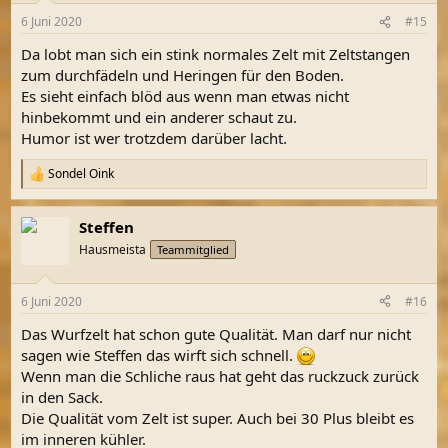
n
6 Juni 2020
#15
e
n
Da lobt man sich ein stink normales Zelt mit Zeltstangen
:
zum durchfädeln und Heringen für den Boden.
Es sieht einfach blöd aus wenn man etwas nicht
hinbekommt und ein anderer schaut zu.
Humor ist wer trotzdem darüber lacht.
Sondel Oink
R
e
a
Steffen
k
t
Hausmeista
Teammitglied
i
o
n
6 Juni 2020
#16
e
n
Das Wurfzelt hat schon gute Qualität. Man darf nur nicht
:
sagen wie Steffen das wirft sich schnell.
Wenn man die Schliche raus hat geht das ruckzuck zurück
in den Sack.
Die Qualität vom Zelt ist super. Auch bei 30 Plus bleibt es
im inneren kühler.