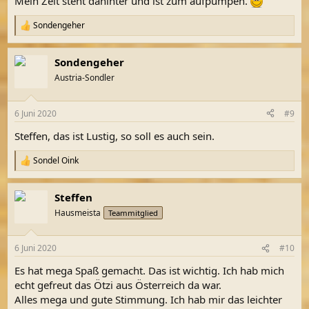
Mein Zelt steht dahinter und ist zum aufpumpen.
Sondengeher
R
e
a
Sondengeher
k
t
Austria-Sondler
i
o
n
6 Juni 2020
#9
e
n
Steffen, das ist Lustig, so soll es auch sein.
:
Sondel Oink
R
e
a
Steffen
k
t
Hausmeista
Teammitglied
i
o
n
6 Juni 2020
#10
e
n
Es hat mega Spaß gemacht. Das ist wichtig. Ich hab mich
:
echt gefreut das Ötzi aus Österreich da war.
Alles mega und gute Stimmung. Ich hab mir das leichter