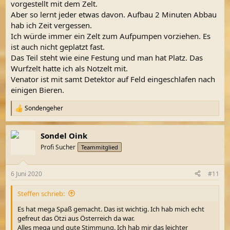
vorgestellt mit dem Zelt.
Aber so lernt jeder etwas davon. Aufbau 2 Minuten Abbau
hab ich Zeit vergessen.
Ich würde immer ein Zelt zum Aufpumpen vorziehen. Es
ist auch nicht geplatzt fast.
Das Teil steht wie eine Festung und man hat Platz. Das
Wurfzelt hatte ich als Notzelt mit.
Venator ist mit samt Detektor auf Feld eingeschlafen nach
einigen Bieren.
Sondengeher
R
e
a
Sondel Oink
k
t
Profi Sucher
Teammitglied
i
o
n
6 Juni 2020
#11
e
n
Steffen schrieb:
:
Es hat mega Spaß gemacht. Das ist wichtig. Ich hab mich echt
gefreut das Ötzi aus Österreich da war.
Alles mega und gute Stimmung. Ich hab mir das leichter