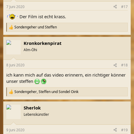
7 Juni 2020
#17
Der Film ist echt krass.
Sondengeher
und
Steffen
R
e
a
Kronkorkenpirat
k
t
Alm-Öhi
i
o
n
8 Juni 2020
#18
e
n
ich kann mich auf das video erinnern, ein richtiger könner
:
unser steffen
Sondengeher
,
Steffen
und
Sondel Oink
R
e
a
Sherlok
k
t
Lebenskünstler
i
o
n
9 Juni 2020
#19
e