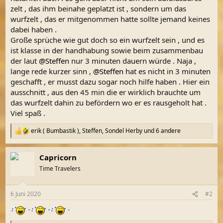
zelt , das ihm beinahe geplatzt ist , sondern um das
wurfzelt , das er mitgenommen hatte sollte jemand keines
dabei haben .
Große sprüche wie gut doch so ein wurfzelt sein , und es
ist klasse in der handhabung sowie beim zusammenbau
der laut
@Steffen
nur 3 minuten dauern würde . Naja ,
lange rede kurzer sinn ,
@Steffen
hat es nicht in 3 minuten
geschafft , er musst dazu sogar noch hilfe haben . Hier ein
ausschnitt , aus den 45 min die er wirklich brauchte um
das wurfzelt dahin zu befördern wo er es rausgeholt hat .
Viel spaß .
erik ( Bumbastik )
,
Steffen
,
Sondel Herby
und 6 andere
R
e
a
Capricorn
k
t
Time Travelers
i
o
n
6 Juni 2020
#2
e
n
: