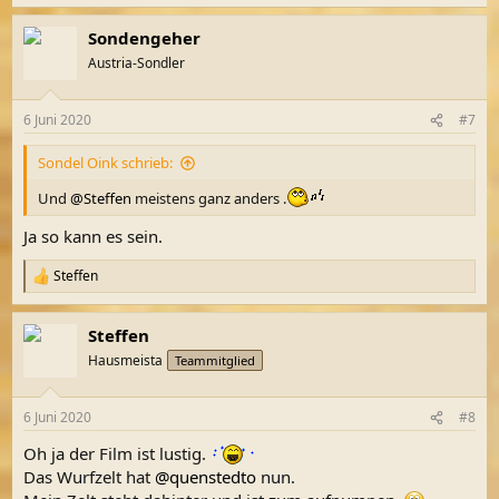
e
a
Sondengeher
k
t
Austria-Sondler
i
o
n
6 Juni 2020
#7
e
n
Sondel Oink schrieb:
:
Und
@Steffen
meistens ganz anders .
Ja so kann es sein.
Steffen
R
e
a
Steffen
k
t
Hausmeista
Teammitglied
i
o
n
6 Juni 2020
#8
e
n
Oh ja der Film ist lustig.
:
Das Wurfzelt hat
@quenstedto
nun.