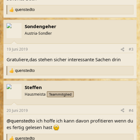
:
quenstedto
R
e
a
Sondengeher
k
t
Austria-Sondler
i
o
n
19 Juni 2019
#3
e
n
Gratuliere,das stehen sicher interessante Sachen drin
:
quenstedto
R
e
a
Steffen
k
t
Hausmeista
Teammitglied
i
o
n
20 Juni 2019
#4
e
n
@quenstedto
ich hoffe ich kann davon profitieren wenn du
:
es fertig gelesen hast
quenstedto