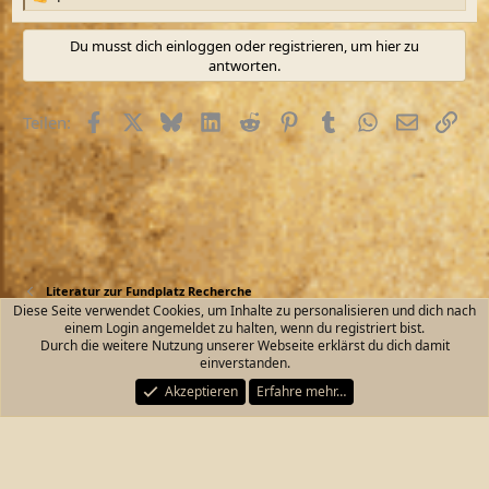
R
e
a
Du musst dich einloggen oder registrieren, um hier zu
k
antworten.
t
i
o
Facebook
X (Twitter)
Bluesky
LinkedIn
Reddit
Pinterest
Tumblr
WhatsApp
E-Mail
Link
Teilen:
n
e
n
:
Literatur zur Fundplatz Recherche
Diese Seite verwendet Cookies, um Inhalte zu personalisieren und dich nach
einem Login angemeldet zu halten, wenn du registriert bist.
Kontakt
Nutzungsbedingungen
Datenschutz
Durch die weitere Nutzung unserer Webseite erklärst du dich damit
Hilfe und Impressum
Start
R
einverstanden.
S
S
Akzeptieren
Erfahre mehr…
®
Community platform by XenForo
© 2010-2026 XenForo Ltd.