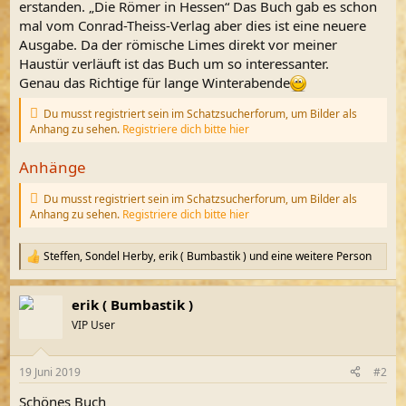
erstanden. „Die Römer in Hessen“ Das Buch gab es schon
mal vom Conrad-Theiss-Verlag aber dies ist eine neuere
Ausgabe. Da der römische Limes direkt vor meiner
Haustür verläuft ist das Buch um so interessanter.
Genau das Richtige für lange Winterabende
Du musst registriert sein im Schatzsucherforum, um Bilder als
Anhang zu sehen.
Registriere dich bitte hier
Anhänge
Du musst registriert sein im Schatzsucherforum, um Bilder als
Anhang zu sehen.
Registriere dich bitte hier
Steffen
,
Sondel Herby
,
erik ( Bumbastik )
und eine weitere Person
R
e
a
erik ( Bumbastik )
k
t
VIP User
i
o
n
19 Juni 2019
#2
e
n
Schönes Buch