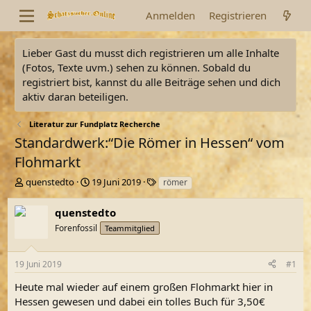
Anmelden
Registrieren
Lieber Gast du musst dich registrieren um alle Inhalte
(Fotos, Texte uvm.) sehen zu können. Sobald du
registriert bist, kannst du alle Beiträge sehen und dich
aktiv daran beteiligen.
Literatur zur Fundplatz Recherche
Standardwerk:“Die Römer in Hessen“ vom
Flohmarkt
E
E
S
quenstedto
19 Juni 2019
römer
r
r
c
s
s
h
quenstedto
t
t
l
Forenfossil
Teammitglied
e
e
a
l
l
g
l
l
w
19 Juni 2019
#1
e
t
o
r
a
r
Heute mal wieder auf einem großen Flohmarkt hier in
m
t
Hessen gewesen und dabei ein tolles Buch für 3,50€
e