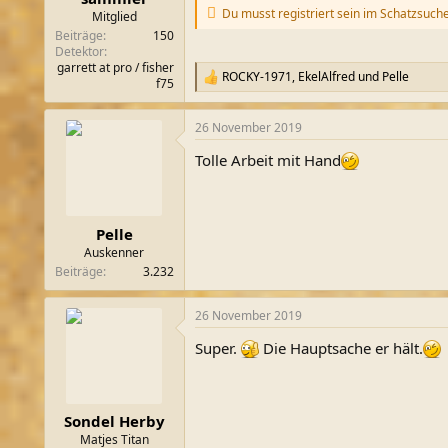
Du musst registriert sein im Schatzsuch
m
Mitglied
Beiträge
150
Detektor
garrett at pro / fisher
ROCKY-1971
,
EkelAlfred
und
Pelle
R
f75
e
a
26 November 2019
k
t
Tolle Arbeit mit Hand
i
o
n
e
n
Pelle
:
Auskenner
Beiträge
3.232
26 November 2019
Super.
Die Hauptsache er hält.
Sondel Herby
Matjes Titan