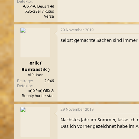
Detektor
XP
Deus 1
X35-28er
/ Rutus
Versa
29 November 2019
selbst gemachte Sachen sind immer s
erik (
Bumbastik )
VIP User
Beiträge
2.946
Detektor
XP
ORX
&
Bounty hunter star
29 November 2019
Nächstes Jahr im Sommer, lasse ich
Das ich vorher gezeichnet habe im A