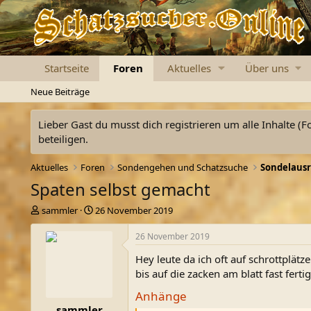
Startseite
Foren
Aktuelles
Über uns
Neue Beiträge
Lieber Gast du musst dich registrieren um alle Inhalte (F
beteiligen.
Aktuelles
Foren
Sondengehen und Schatzsuche
Sondelausr
Spaten selbst gemacht
E
E
sammler
26 November 2019
r
r
s
s
26 November 2019
t
t
Hey leute da ich oft auf schrottplä
e
e
l
l
bis auf die zacken am blatt fast fertig
l
l
Anhänge
e
t
sammler
r
a