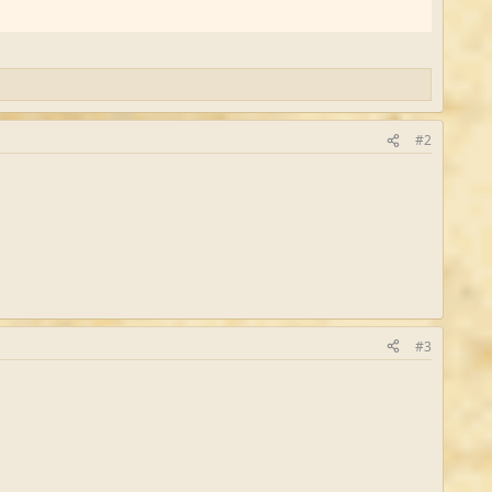
#2
#3