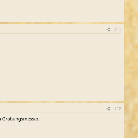
#11
#12
in Grabungsmesser.