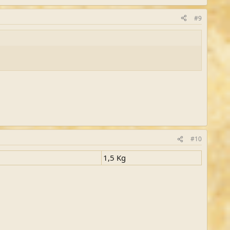
#9
#10
1,5 Kg