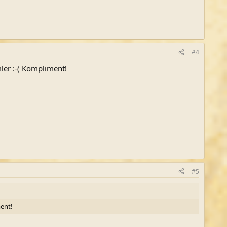
#4
ler :-( Kompliment!
#5
ment!