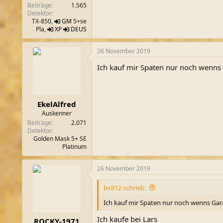
Beiträge
1.565
Detektor
TX-850,
GM
5+se
Pla,
XP
DEUS
26 November 2019
Ich kauf mir Spaten nur noch wenns 
EkelAlfred
Auskenner
Beiträge
2.071
Detektor
Golden Mask 5+ SE
Platinum
26 November 2019
bx812 schrieb:
Ich kauf mir Spaten nur noch wenns Gara
Ich kaufe bei Lars
ROCKY-1971