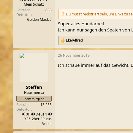
Mein Schatz
Beiträge
833
Du musst registriert sein, um Links zu s
Detektor
Golden Mask 5
Super alles Handarbeit
Ich kann nur sagen den Spaten von L
EkelAlfred
R
e
a
26 November 2019
k
t
Ich schaue immer auf das Gewicht. Da
i
o
n
e
n
Steffen
:
Hausmeista
Teammitglied
Beiträge
13.253
Detektor
XP
Deus 1
X35-28er
/ Rutus
Versa