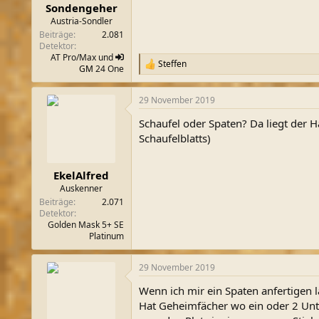
Sondengeher
Austria-Sondler
Beiträge
2.081
Detektor
AT Pro/Max und
Steffen
R
GM
24 One
e
a
29 November 2019
k
t
Schaufel oder Spaten? Da liegt der 
i
o
Schaufelblatts)
n
e
n
EkelAlfred
:
Auskenner
Beiträge
2.071
Detektor
Golden Mask 5+ SE
Platinum
29 November 2019
Wenn ich mir ein Spaten anfertigen l
Hat Geheimfächer wo ein oder 2 Unt