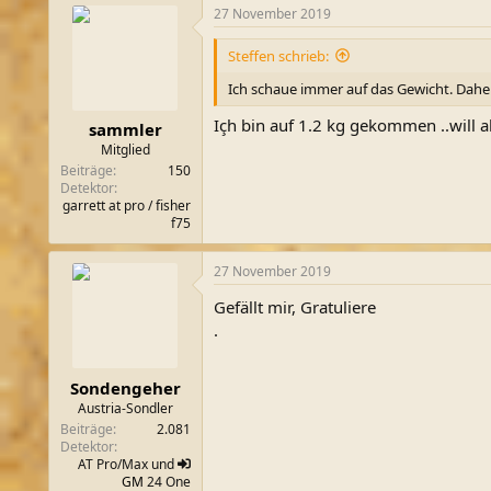
27 November 2019
Steffen schrieb:
Ich schaue immer auf das Gewicht. Daher 
Içh bin auf 1.2 kg gekommen ..will a
sammler
Mitglied
Beiträge
150
Detektor
garrett at pro / fisher
f75
27 November 2019
Gefällt mir, Gratuliere
.
Sondengeher
Austria-Sondler
Beiträge
2.081
Detektor
AT Pro/Max und
GM
24 One