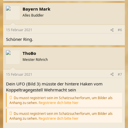
a
Bayern Mark
k
t
Alles Buddler
i
o
n
15 Februar 2021
#6
e
n
Schöner Ring.
:
ThoBo
Meister Röhrich
15 Februar 2021
#7
Dein UFO (Bild 3) müsste der hintere Haken vom
Koppeltragegestell Wehrmacht sein
Du musst registriert sein im Schatzsucherforum, um Bilder als
Anhang zu sehen.
Registriere dich bitte hier
Du musst registriert sein im Schatzsucherforum, um Bilder als
Anhang zu sehen.
Registriere dich bitte hier