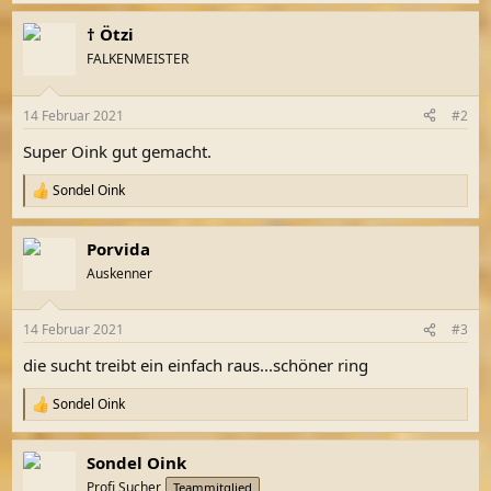
e
a
† Ötzi
k
t
FALKENMEISTER
i
o
n
14 Februar 2021
#2
e
n
Super Oink gut gemacht.
:
Sondel Oink
R
e
a
Porvida
k
t
Auskenner
i
o
n
14 Februar 2021
#3
e
n
die sucht treibt ein einfach raus...schöner ring
:
Sondel Oink
R
e
a
Sondel Oink
k
t
Profi Sucher
Teammitglied