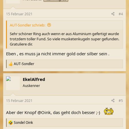
i
o
n
15 Februar 2021
#4
e
n
AUT-Sondler schrieb:
:
Sehr schöner Ring auch wenn er aus Aluminium gefertigt wurde
trotzdem toller Fund. So viele musketenkugeln super gefunden.
Gratuliere dir.
Eben , es muss ja nicht immer gold oder silber sein .
AUT-Sondler
R
e
a
EkelAlfred
k
t
Auskenner
i
o
n
15 Februar 2021
#5
e
n
Aber der Knopf @Oink, das geht doch besser ;-)
:
Sondel Oink
R
e