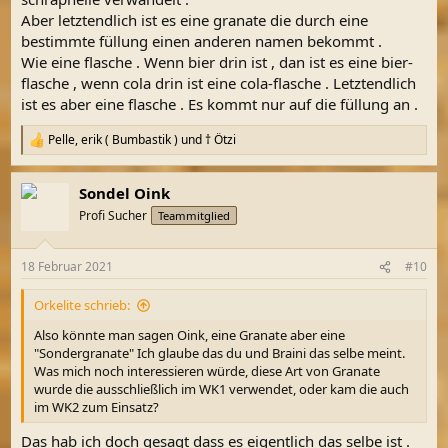
Aber letztendlich ist es eine granate die durch eine
bestimmte füllung einen anderen namen bekommt .
Wie eine flasche . Wenn bier drin ist , dan ist es eine bier-
flasche , wenn cola drin ist eine cola-flasche . Letztendlich
ist es aber eine flasche . Es kommt nur auf die füllung an .
Pelle
,
erik ( Bumbastik )
und
† Ötzi
R
e
a
Sondel Oink
k
t
Profi Sucher
Teammitglied
i
o
n
18 Februar 2021
#10
e
n
Orkelite schrieb:
:
Also könnte man sagen Oink, eine Granate aber eine
"Sondergranate" Ich glaube das du und Braini das selbe meint.
Was mich noch interessieren würde, diese Art von Granate
wurde die ausschließlich im WK1 verwendet, oder kam die auch
im WK2 zum Einsatz?
Das hab ich doch gesagt dass es eigentlich das selbe ist .