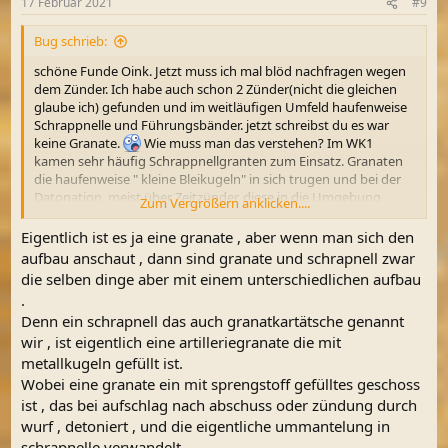
17 Februar 2021
#9
e
n
Bug schrieb:
:
schöne Funde Oink. Jetzt muss ich mal blöd nachfragen wegen
dem Zünder. Ich habe auch schon 2 Zünder(nicht die gleichen
glaube ich) gefunden und im weitläufigen Umfeld haufenweise
Schrappnelle und Führungsbänder. jetzt schreibst du es war
keine Granate.
Wie muss man das verstehen? Im WK1
kamen sehr häufig Schrappnellgranten zum Einsatz. Granaten
die haufenweise " kleine Bleikugeln" in sich trugen und bei der
Datonation, meist über Zeitzünder, diese in die Umgebung
Zum Vergrößern anklicken....
katapultierten.
Eigentlich ist es ja eine granate , aber wenn man sich den
aufbau anschaut , dann sind granate und schrapnell zwar
die selben dinge aber mit einem unterschiedlichen aufbau
.
Denn ein schrapnell das auch granatkartätsche genannt
wir , ist eigentlich eine artilleriegranate die mit
metallkugeln gefüllt ist.
Wobei eine granate ein mit sprengstoff gefülltes geschoss
ist , das bei aufschlag nach abschuss oder zündung durch
wurf , detoniert , und die eigentliche ummantelung in
schrapnelle verwandelt .