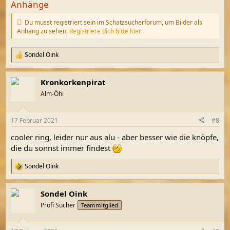
Anhänge
Du musst registriert sein im Schatzsucherforum, um Bilder als
Anhang zu sehen.
Registriere dich bitte hier
Sondel Oink
R
e
a
Kronkorkenpirat
k
t
Alm-Öhi
i
o
n
17 Februar 2021
#8
e
n
cooler ring, leider nur aus alu - aber besser wie die knöpfe,
:
die du sonnst immer findest
Sondel Oink
R
e
a
Sondel Oink
k
t
Profi Sucher
Teammitglied
i
o
n