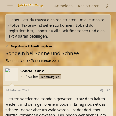
Anmelden
Registrieren
Lieber Gast du musst dich registrieren um alle Inhalte
(Fotos, Texte uvm.) sehen zu können. Sobald du
registriert bist, kannst du alle Beiträge sehen und dich
aktiv daran beteiligen.
Tagesfunde & Fundkomplexe
Sondeln bei Sonne und Schnee
E
E
Sondel Oink
14 Februar 2021
r
r
s
s
Sondel Oink
t
t
Profi Sucher
Teammitglied
e
e
l
l
l
l
14 Februar 2021
#1
e
t
r
a
Gestern wieder mal sondeln gewesen , trotz dem kalten
m
wetter , und dem gefrorenem boden . Es lag noch etwas
schnee , da wir aber im wald waren , ist der dort eher
dürftig vorhanden gewesen . Der boden war aber 10 cm