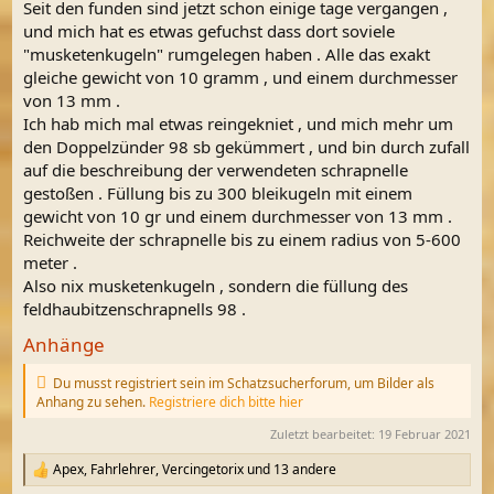
Seit den funden sind jetzt schon einige tage vergangen ,
und mich hat es etwas gefuchst dass dort soviele
"musketenkugeln" rumgelegen haben . Alle das exakt
gleiche gewicht von 10 gramm , und einem durchmesser
von 13 mm .
Ich hab mich mal etwas reingekniet , und mich mehr um
den Doppelzünder 98 sb gekümmert , und bin durch zufall
auf die beschreibung der verwendeten schrapnelle
gestoßen . Füllung bis zu 300 bleikugeln mit einem
gewicht von 10 gr und einem durchmesser von 13 mm .
Reichweite der schrapnelle bis zu einem radius von 5-600
meter .
Also nix musketenkugeln , sondern die füllung des
feldhaubitzenschrapnells 98 .
Anhänge
Du musst registriert sein im Schatzsucherforum, um Bilder als
Anhang zu sehen.
Registriere dich bitte hier
Zuletzt bearbeitet:
19 Februar 2021
Apex
,
Fahrlehrer
,
Vercingetorix
und 13 andere
R