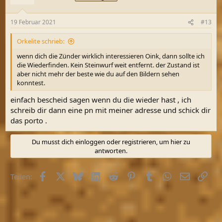
19 Februar 2021
#13
Orkelite schrieb:
wenn dich die Zünder wirklich interessieren Oink, dann sollte ich
die Wiederfinden. Kein Steinwurf weit entfernt. der Zustand ist
aber nicht mehr der beste wie du auf den Bildern sehen
konntest.
einfach bescheid sagen wenn du die wieder hast , ich
schreib dir dann eine pn mit meiner adresse und schick dir
das porto .
Du musst dich einloggen oder registrieren, um hier zu
antworten.
Facebook
X (Twitter)
Bluesky
LinkedIn
Reddit
Pinterest
Tumblr
WhatsApp
E-Mail
Link
Teilen: