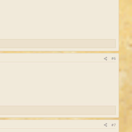
.
#6
#7