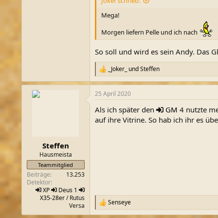
Joker schrieb:
Mega!
Morgen liefern Pelle und ich nach
So soll und wird es sein Andy. Das 
_Joker_
und
Steffen
R
e
a
25 April 2020
k
t
Als ich später den
GM
4 nutzte mer
i
o
auf ihre Vitrine. So hab ich ihr es 
n
e
n
Steffen
:
Hausmeista
Teammitglied
Beiträge
13.253
Detektor
XP
Deus 1
X35-28er
/ Rutus
Senseye
R
Versa
e