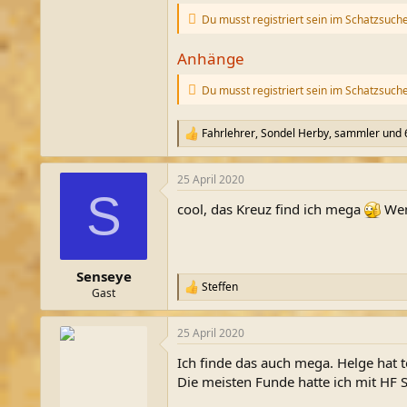
Du musst registriert sein im Schatzsuch
Anhänge
Du musst registriert sein im Schatzsuch
Fahrlehrer
,
Sondel Herby
,
sammler
und 
R
e
a
25 April 2020
k
S
t
cool, das Kreuz find ich mega
Wen
i
o
n
e
n
Senseye
:
Steffen
R
Gast
e
a
25 April 2020
k
t
Ich finde das auch mega. Helge hat t
i
o
Die meisten Funde hatte ich mit HF S
n