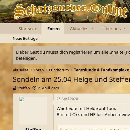
Startseite
Foren
Aktuelles
Über uns
Neue Beiträge
Lieber Gast du musst dich registrieren um alle Inhalte (F
beteiligen.
Aktuelles
Foren
Fundforum
Tagesfunde & Fundkomplexe
Sondeln am 25.04 Helge und Steffe
E
E
Steffen
25 April 2020
r
r
s
s
25 April 2020
t
t
War heute mit Helge auf Tour.
e
e
l
l
Bin mit Orx und HF los. Anbei meine
l
l
e
t
Steffen
r
a