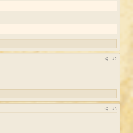
#2
#3