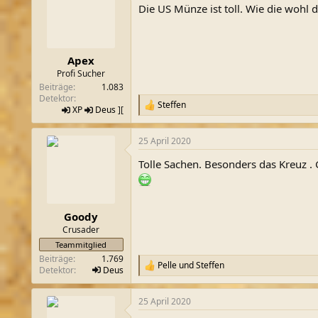
Die US Münze ist toll. Wie die wohl 
i
o
n
e
n
Apex
:
Profi Sucher
Beiträge
1.083
Detektor
Steffen
R
XP
Deus
][
e
a
25 April 2020
k
t
Tolle Sachen. Besonders das Kreuz 
i
o
n
e
n
Goody
:
Crusader
Teammitglied
Beiträge
1.769
Pelle
und
Steffen
R
Detektor
Deus
e
a
25 April 2020
k
t