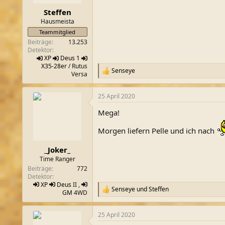
e
n
Steffen
:
Hausmeista
Teammitglied
Beiträge
13.253
Detektor
XP
Deus 1
X35-28er
/ Rutus
Senseye
R
Versa
e
a
25 April 2020
k
t
Mega!
i
o
Morgen liefern Pelle und ich nach
n
e
n
_Joker_
:
Time Ranger
Beiträge
772
Detektor
XP
Deus
II ,
Senseye
und
Steffen
R
GM
4WD
e
a
25 April 2020
k
t