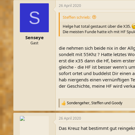
a
26 April 2020
k
S
t
i
Steffen schrieb:
o
n
Helge hat total gestaunt über die X35.
e
Die meisten Funde hatte ich mit HF Spul
n
Senseye
:
Gast
die nehmen sich beide nix in der Al
sondelt mit 55Khz ? Hatte letztes W
erst die x35 dann die Hf, beim erste
gleiche - die HF ist besser wenn's u
sofort ortet und buddelst Dir einen
hab niergends einen vernünftigen Te
der Geschichte, meine HF wird verk
Sondengeher
,
Steffen
und
Goody
R
e
a
26 April 2020
k
t
Das Kreuz hat bestimmt gut reingek
i
o