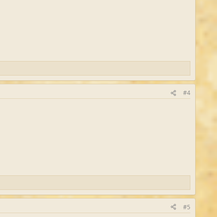
#4
#5