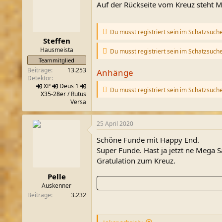
Auf der Rückseite vom Kreuz steht
i
o
n
e
Du musst registriert sein im Schatzsuch
n
Steffen
:
Hausmeista
Du musst registriert sein im Schatzsuch
Teammitglied
Beiträge
13.253
Anhänge
Detektor
XP
Deus 1
Du musst registriert sein im Schatzsuch
X35-28er
/ Rutus
Versa
25 April 2020
Schöne Funde mit Happy End.
Super Funde. Hast ja jetzt ne Mega 
Gratulation zum Kreuz.
Pelle
Auskenner
Beiträge
3.232