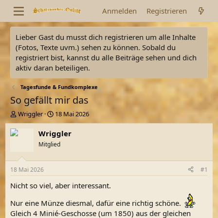
Anmelden
Registrieren
Lieber Gast du musst dich registrieren um alle Inhalte
(Fotos, Texte uvm.) sehen zu können. Sobald du
registriert bist, kannst du alle Beiträge sehen und dich
aktiv daran beteiligen.
Tagesfunde & Fundkomplexe
So gefällt mir das
E
E
Wriggler
18 Mai 2026
r
r
s
s
Wriggler
t
t
Mitglied
e
e
l
l
l
l
18 Mai 2026
#1
e
t
r
a
Nicht so viel, aber interessant.
m
Nur eine Münze diesmal, dafür eine richtig schöne.
Gleich 4 Minié-Geschosse (um 1850) aus der gleichen