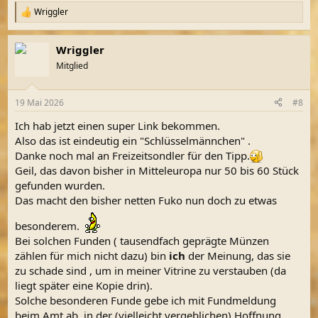
Wriggler
R
e
a
Wriggler
k
t
Mitglied
i
o
n
19 Mai 2026
#8
e
n
Ich hab jetzt einen super Link bekommen.
:
Also das ist eindeutig ein "Schlüsselmännchen" .
Danke noch mal an Freizeitsondler für den Tipp.
Geil, das davon bisher in Mitteleuropa nur 50 bis 60 Stück
gefunden wurden.
Das macht den bisher netten Fuko nun doch zu etwas
besonderem.
Bei solchen Funden ( tausendfach geprägte Münzen
zählen für mich nicht dazu) bin
ich
der Meinung, das sie
zu schade sind , um in meiner Vitrine zu verstauben (da
liegt später eine Kopie drin).
Solche besonderen Funde gebe ich mit Fundmeldung
beim Amt ab, in der (vielleicht vergeblichen) Hoffnung,