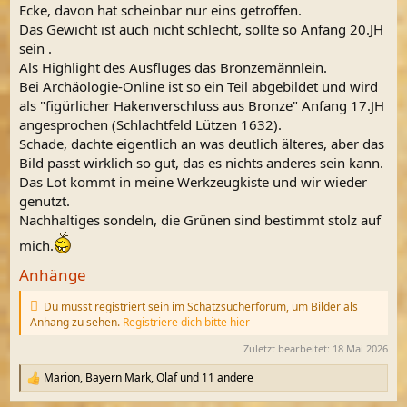
Ecke, davon hat scheinbar nur eins getroffen.
Das Gewicht ist auch nicht schlecht, sollte so Anfang 20.JH
sein .
Als Highlight des Ausfluges das Bronzemännlein.
Bei Archäologie-Online ist so ein Teil abgebildet und wird
als "figürlicher Hakenverschluss aus Bronze" Anfang 17.JH
angesprochen (Schlachtfeld Lützen 1632).
Schade, dachte eigentlich an was deutlich älteres, aber das
Bild passt wirklich so gut, das es nichts anderes sein kann.
Das Lot kommt in meine Werkzeugkiste und wir wieder
genutzt.
Nachhaltiges sondeln, die Grünen sind bestimmt stolz auf
mich.
Anhänge
Du musst registriert sein im Schatzsucherforum, um Bilder als
Anhang zu sehen.
Registriere dich bitte hier
Zuletzt bearbeitet:
18 Mai 2026
Marion
,
Bayern Mark
,
Olaf
und 11 andere
R
e