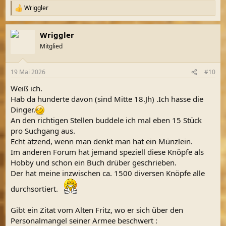
Wriggler
R
e
a
Wriggler
k
t
Mitglied
i
o
n
19 Mai 2026
#10
e
n
Weiß ich.
:
Hab da hunderte davon (sind Mitte 18.Jh) .Ich hasse die
Dinger.
An den richtigen Stellen buddele ich mal eben 15 Stück
pro Suchgang aus.
Echt ätzend, wenn man denkt man hat ein Münzlein.
Im anderen Forum hat jemand speziell diese Knöpfe als
Hobby und schon ein Buch drüber geschrieben.
Der hat meine inzwischen ca. 1500 diversen Knöpfe alle
durchsortiert.
Gibt ein Zitat vom Alten Fritz, wo er sich über den
Personalmangel seiner Armee beschwert :