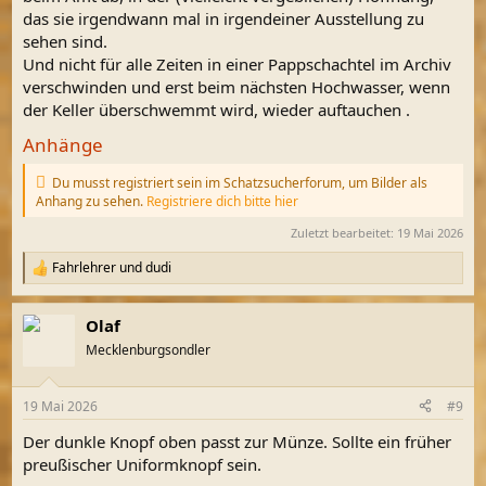
das sie irgendwann mal in irgendeiner Ausstellung zu
sehen sind.
Und nicht für alle Zeiten in einer Pappschachtel im Archiv
verschwinden und erst beim nächsten Hochwasser, wenn
der Keller überschwemmt wird, wieder auftauchen .
Anhänge
Du musst registriert sein im Schatzsucherforum, um Bilder als
Anhang zu sehen.
Registriere dich bitte hier
Zuletzt bearbeitet:
19 Mai 2026
Fahrlehrer
und
dudi
R
e
a
Olaf
k
t
Mecklenburgsondler
i
o
n
19 Mai 2026
#9
e
n
Der dunkle Knopf oben passt zur Münze. Sollte ein früher
:
preußischer Uniformknopf sein.