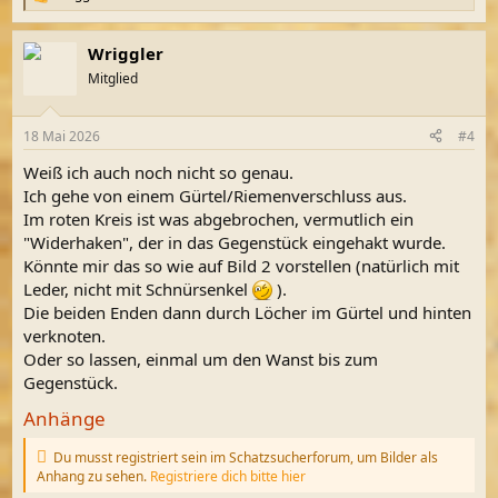
R
e
a
Wriggler
k
t
Mitglied
i
o
n
18 Mai 2026
#4
e
n
Weiß ich auch noch nicht so genau.
:
Ich gehe von einem Gürtel/Riemenverschluss aus.
Im roten Kreis ist was abgebrochen, vermutlich ein
"Widerhaken", der in das Gegenstück eingehakt wurde.
Könnte mir das so wie auf Bild 2 vorstellen (natürlich mit
Leder, nicht mit Schnürsenkel
).
Die beiden Enden dann durch Löcher im Gürtel und hinten
verknoten.
Oder so lassen, einmal um den Wanst bis zum
Gegenstück.
Anhänge
Du musst registriert sein im Schatzsucherforum, um Bilder als
Anhang zu sehen.
Registriere dich bitte hier