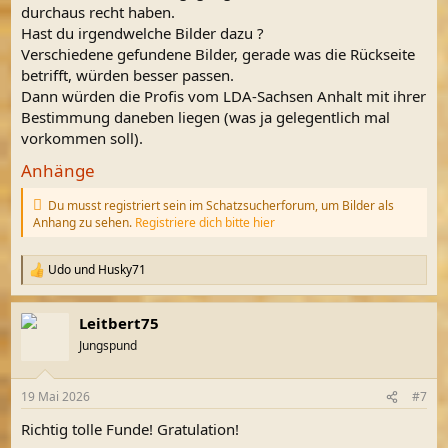
durchaus recht haben.
Hast du irgendwelche Bilder dazu ?
Verschiedene gefundene Bilder, gerade was die Rückseite
betrifft, würden besser passen.
Dann würden die Profis vom LDA-Sachsen Anhalt mit ihrer
Bestimmung daneben liegen (was ja gelegentlich mal
vorkommen soll).
Anhänge
Du musst registriert sein im Schatzsucherforum, um Bilder als
Anhang zu sehen.
Registriere dich bitte hier
Udo
und
Husky71
R
e
a
Leitbert75
k
t
Jungspund
i
o
n
19 Mai 2026
#7
e
n
Richtig tolle Funde! Gratulation!
: