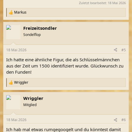
Zuletzt bearbeitet:
18 Mai 2026
Markus
R
e
a
Freizeitsondler
k
t
Sondelflop
i
o
n
18 Mai 2026
#5
e
n
Ich hatte eine ähnliche Figur, die als Schlüsselmännchen
:
aus der Zeit um 1500 identifiziert wurde. Glückwunsch zu
den Funden!
Wriggler
R
e
a
Wriggler
k
t
Mitglied
i
o
n
18 Mai 2026
#6
e
n
Ich hab mal etwas rumgegoogelt und du könntest damit
: