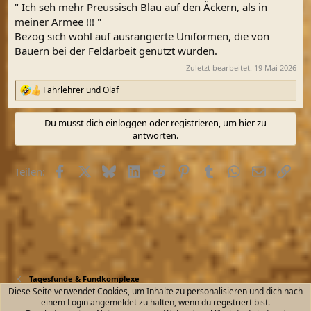
" Ich seh mehr Preussisch Blau auf den Äckern, als in
meiner Armee !!! "
Bezog sich wohl auf ausrangierte Uniformen, die von
Bauern bei der Feldarbeit genutzt wurden.
Zuletzt bearbeitet:
19 Mai 2026
Fahrlehrer
und
Olaf
R
e
a
Du musst dich einloggen oder registrieren, um hier zu
k
antworten.
t
i
o
Facebook
X (Twitter)
Bluesky
LinkedIn
Reddit
Pinterest
Tumblr
WhatsApp
E-Mail
Link
Teilen:
n
e
n
:
Tagesfunde & Fundkomplexe
Diese Seite verwendet Cookies, um Inhalte zu personalisieren und dich nach
einem Login angemeldet zu halten, wenn du registriert bist.
Kontakt
Nutzungsbedingungen
Datenschutz