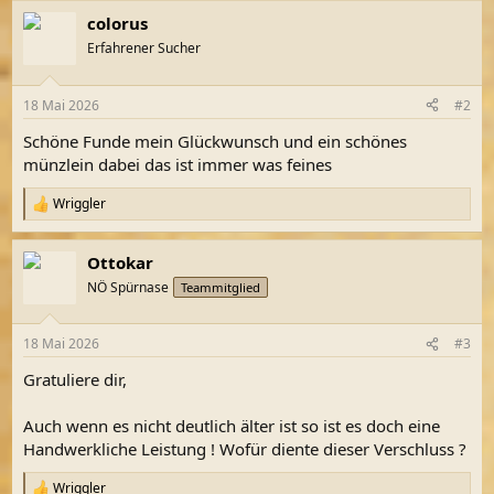
a
colorus
k
t
Erfahrener Sucher
i
o
n
18 Mai 2026
#2
e
n
Schöne Funde mein Glückwunsch und ein schönes
:
münzlein dabei das ist immer was feines
Wriggler
R
e
a
Ottokar
k
t
NÖ Spürnase
Teammitglied
i
o
n
18 Mai 2026
#3
e
n
Gratuliere dir,
:
Auch wenn es nicht deutlich älter ist so ist es doch eine
Handwerkliche Leistung ! Wofür diente dieser Verschluss ?
Wriggler