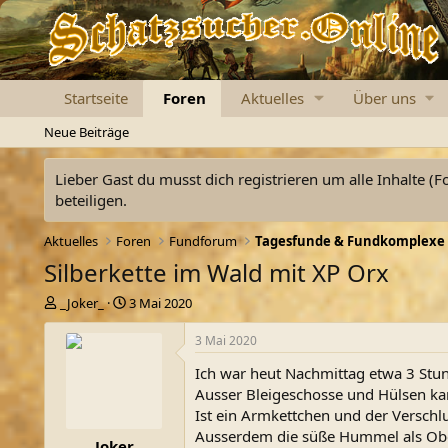
Startseite
Foren
Aktuelles
Über uns
Neue Beiträge
Lieber Gast du musst dich registrieren um alle Inhalte (F
beteiligen.
Aktuelles
Foren
Fundforum
Tagesfunde & Fundkomplexe
Silberkette im Wald mit XP Orx
E
E
_Joker_
3 Mai 2020
r
r
s
s
3 Mai 2020
t
t
Ich war heut Nachmittag etwa 3 Stu
e
e
l
l
Ausser Bleigeschosse und Hülsen kam
l
l
Ist ein Armkettchen und der Verschlu
e
t
Ausserdem die süße Hummel als Obe
_Joker_
r
a