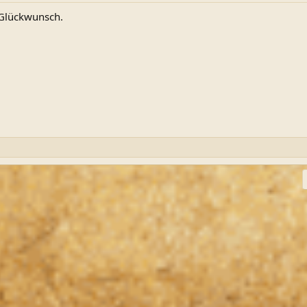
lückwunsch.
ink