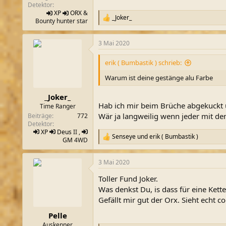
Detektor
XP
ORX
&
_Joker_
R
Bounty hunter star
e
a
3 Mai 2020
k
t
i
erik ( Bumbastik ) schrieb:
o
n
Warum ist deine gestänge alu Farbe
e
n
_Joker_
:
Hab ich mir beim Brüche abgekuckt un
Time Ranger
Wär ja langweilig wenn jeder mit d
Beiträge
772
Detektor
XP
Deus
II ,
Senseye
und
erik ( Bumbastik )
R
GM
4WD
e
a
3 Mai 2020
k
t
Toller Fund Joker.
i
o
Was denkst Du, is dass für eine Kette
n
Gefällt mir gut der Orx. Sieht echt co
e
n
Pelle
:
Auskenner