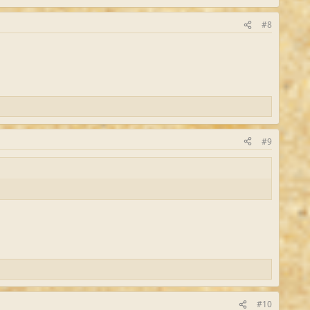
#8
#9
#10