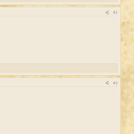
#2
#3