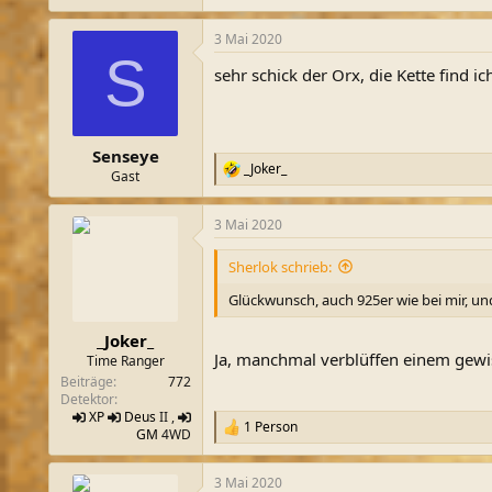
e
a
3 Mai 2020
k
S
t
sehr schick der Orx, die Kette find i
i
o
n
e
n
Senseye
:
_Joker_
R
Gast
e
a
3 Mai 2020
k
t
i
Sherlok schrieb:
o
n
Glückwunsch, auch 925er wie bei mir, und
e
n
_Joker_
:
Ja, manchmal verblüffen einem gewis
Time Ranger
Beiträge
772
Detektor
XP
Deus
II ,
1 Person
R
GM
4WD
e
a
3 Mai 2020
k