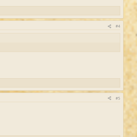
#4
#5