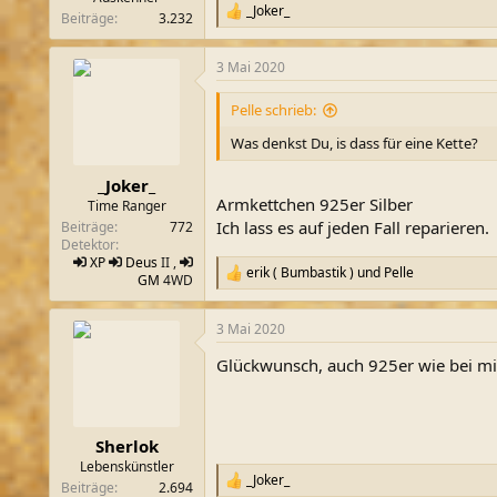
_Joker_
R
Beiträge
3.232
e
a
3 Mai 2020
k
t
i
Pelle schrieb:
o
n
Was denkst Du, is dass für eine Kette?
e
n
_Joker_
:
Armkettchen 925er Silber
Time Ranger
Ich lass es auf jeden Fall reparieren.
Beiträge
772
Detektor
XP
Deus
II ,
erik ( Bumbastik )
und
Pelle
R
GM
4WD
e
a
3 Mai 2020
k
t
Glückwunsch, auch 925er wie bei mir,
i
o
n
e
n
Sherlok
:
Lebenskünstler
_Joker_
R
Beiträge
2.694