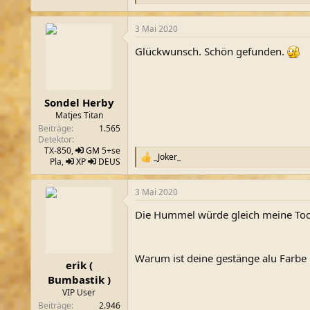
e
a
3 Mai 2020
k
t
Glückwunsch. Schön gefunden.
i
o
n
e
n
Sondel Herby
:
Matjes Titan
Beiträge
1.565
Detektor
TX-850,
GM
5+se
_Joker_
R
Pla,
XP
DEUS
e
a
3 Mai 2020
k
t
Die Hummel würde gleich meine To
i
o
n
e
Warum ist deine gestänge alu Farbe
n
erik (
:
Bumbastik )
VIP User
Beiträge
2.946