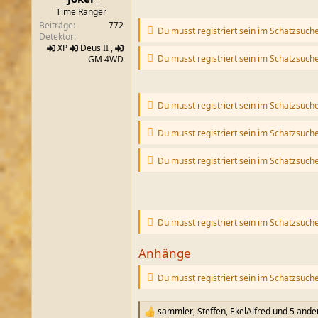
m
Time Ranger
Beiträge
772
Du musst registriert sein im Schatzsuch
Detektor
XP
Deus
II ,
Du musst registriert sein im Schatzsuch
GM
4WD
Du musst registriert sein im Schatzsuch
Du musst registriert sein im Schatzsuch
Du musst registriert sein im Schatzsuch
Du musst registriert sein im Schatzsuch
Anhänge
Du musst registriert sein im Schatzsuch
sammler
,
Steffen
,
EkelAlfred
und 5 ande
R