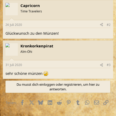
a
Capricorn
k
t
Time Travelers
i
o
n
26 Juli 2020
#2
e
n
Glückwunsch zu den Münzen!
:
Kronkorkenpirat
Alm-Öhi
31 Juli 2020
#3
sehr schöne münzen
Du musst dich einloggen oder registrieren, um hier zu
antworten.
Facebook
X (Twitter)
Bluesky
LinkedIn
Reddit
Pinterest
Tumblr
WhatsApp
E-Mail
Link
Teilen: