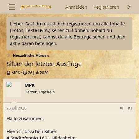
Anmelden
Registrieren
Lieber Gast du musst dich registrieren um alle Inhalte
(Fotos, Texte uvm.) sehen zu können. Sobald du
registriert bist, kannst du alle Beiträge sehen und dich
aktiv daran beteiligen.
Neuzeitliche Münzen
Silber der letzten Ausflüge
E
E
MPK
26 Juli 2020
r
r
s
s
MPK
t
t
Harzer Urgestein
e
e
l
l
l
l
26 Juli 2020
#1
e
t
r
a
Hallo zusammen,
m
Hier ein bisschen Silber
4 Stadtpfennig 1691 Hildesheim