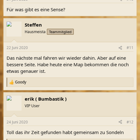
e
n
Für was gibt es eine Sense?
:
Steffen
Hausmeista
Teammitglied
22 Juni 2020
#11
Das nächste mal fahren wir wieder dahin. Aber auf eine
bessere Seite. Habe heute eine Map bekommen die noch
etwas genauer ist.
Goody
R
e
a
erik ( Bumbastik )
k
t
VIP User
i
o
n
24 Juni 2020
#12
e
n
Toll das ihr Zeit gefunden habt gemeinsam zu Sondeln
: