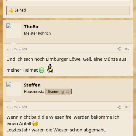
Leinad
R
e
a
ThoBo
k
t
Meister Röhrich
i
o
n
20 Juni 2020
#7
e
n
Und ich sach noch Limburger Löwe. Geil, eine Münze aus
:
meiner Heimat
Steffen
Hausmeista
Teammitglied
20 Juni 2020
#8
Wenn nicht bald die Wiesen frei werden bekomme ich
einen Anfall
Letztes Jahr waren die Wiesen schon abgemäht.