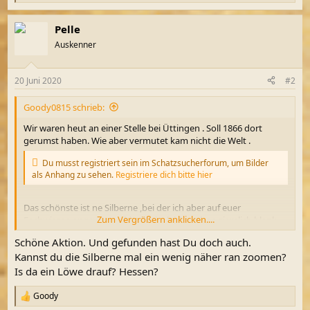
e
a
Pelle
k
t
Auskenner
i
o
n
20 Juni 2020
#2
e
n
Goody0815 schrieb:
:
Wir waren heut an einer Stelle bei Üttingen . Soll 1866 dort
gerumst haben. Wie aber vermutet kam nicht die Welt .
Du musst registriert sein im Schatzsucherforum, um Bilder
als Anhang zu sehen.
Registriere dich bitte hier
Das schönste ist ne Silberne ,bei der ich aber auf euer
Zum Vergrößern anklicken....
Fachwissen angewiesen bin. Sie ist leider schon ziemlich blank.
Man kann noch schwach ne VIII erkennen .
Schöne Aktion. Und gefunden hast Du doch auch.
Du musst registriert sein im Schatzsucherforum, um Bilder
Kannst du die Silberne mal ein wenig näher ran zoomen?
als Anhang zu sehen.
Registriere dich bitte hier
Is da ein Löwe drauf? Hessen?
Du musst registriert sein im Schatzsucherforum, um Bilder
Goody
R
als Anhang zu sehen.
Registriere dich bitte hier