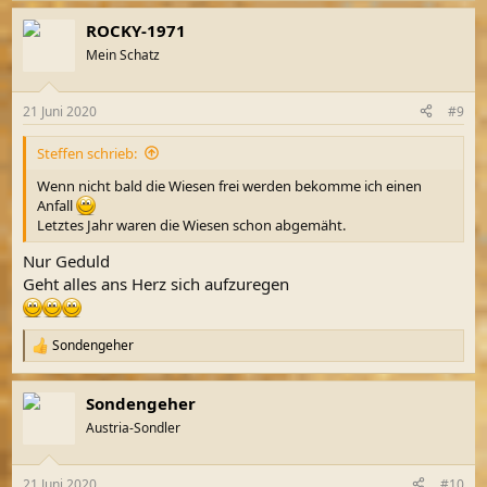
ROCKY-1971
Mein Schatz
21 Juni 2020
#9
Steffen schrieb:
Wenn nicht bald die Wiesen frei werden bekomme ich einen
Anfall
Letztes Jahr waren die Wiesen schon abgemäht.
Nur Geduld
Geht alles ans Herz sich aufzuregen
Sondengeher
R
e
a
Sondengeher
k
t
Austria-Sondler
i
o
n
21 Juni 2020
#10