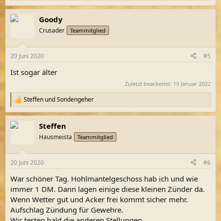
e
a
Goody
k
t
Crusader
Teammitglied
i
o
n
20 Juni 2020
#5
e
n
Ist sogar älter
:
Zuletzt bearbeitet:
19 Januar 2022
Steffen
und
Sondengeher
R
e
a
Steffen
k
t
Hausmeista
Teammitglied
i
o
n
20 Juni 2020
#6
e
n
War schöner Tag. Hohlmantelgeschoss hab ich und wie
:
immer 1 DM. Dann lagen einige diese kleinen Zünder da.
Wenn Wetter gut und Acker frei kommt sicher mehr.
Aufschlag Zündung für Gewehre.
Wir testen bald die anderen Stellungen.