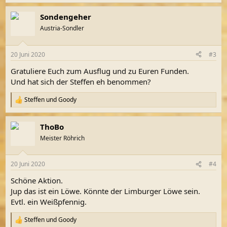
e
a
Sondengeher
k
Also wer was erkennt bitte melden
t
Austria-Sondler
Ansonst war es eine schöne Runde bis der Regenschauer kam.
i
Gruss an Steffen, Günther und seine Frau
o
n
20 Juni 2020
#3
e
n
Gratuliere Euch zum Ausflug und zu Euren Funden.
:
Und hat sich der Steffen eh benommen?
Steffen
und
Goody
R
e
a
ThoBo
k
t
Meister Röhrich
i
o
n
20 Juni 2020
#4
e
n
Schöne Aktion.
:
Jup das ist ein Löwe. Könnte der Limburger Löwe sein.
Evtl. ein Weißpfennig.
Steffen
und
Goody
R