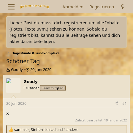
Anmelden
Registrieren
Lieber Gast du musst dich registrieren um alle Inhalte
(Fotos, Texte uvm.) sehen zu können. Sobald du
registriert bist, kannst du alle Beiträge sehen und dich
aktiv daran beteiligen.
Tagesfunde & Fundkomplexe
Schöner Tag
E
E
Goody
20 Juni 2020
r
r
s
s
Goody
t
t
Crusader
Teammitglied
e
e
l
l
l
l
20 Juni 2020
#1
e
t
r
a
X
m
Zuletzt bearbeitet:
19 Januar 2022
sammler
,
Steffen
,
Leinad
und 4 andere
R