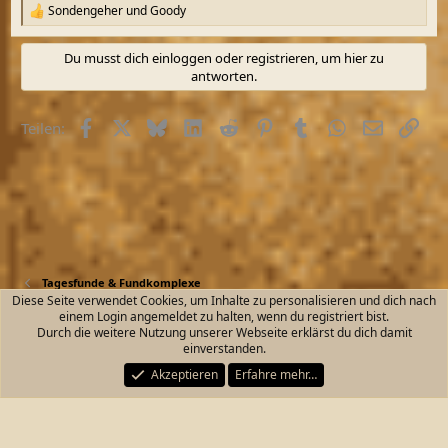
Sondengeher
und
Goody
R
e
a
Du musst dich einloggen oder registrieren, um hier zu
k
antworten.
t
i
o
Facebook
X (Twitter)
Bluesky
LinkedIn
Reddit
Pinterest
Tumblr
WhatsApp
E-Mail
Link
Teilen:
n
e
n
:
Tagesfunde & Fundkomplexe
Diese Seite verwendet Cookies, um Inhalte zu personalisieren und dich nach
einem Login angemeldet zu halten, wenn du registriert bist.
Kontakt
Nutzungsbedingungen
Datenschutz
Durch die weitere Nutzung unserer Webseite erklärst du dich damit
Hilfe und Impressum
Start
R
einverstanden.
S
S
Akzeptieren
Erfahre mehr…
®
Community platform by XenForo
© 2010-2026 XenForo Ltd.