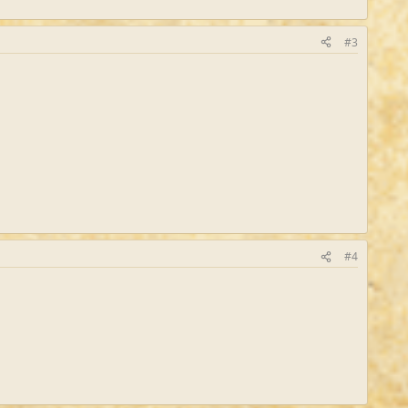
#3
#4