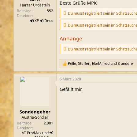
Beste Grüße MPK
m
Harzer Urgestein
Beiträge
552
Du musst registriert sein im Schatzsuch
Detektor
XP
Deus
Du musst registriert sein im Schatzsuch
Anhänge
Du musst registriert sein im Schatzsuch
Pelle
,
Steffen
,
EkelAlfred
und 3 andere
R
e
a
6 März 2020
k
t
Gefällt mir.
i
o
n
e
n
Sondengeher
:
Austria-Sondler
Beiträge
2.081
Detektor
AT Pro/Max und