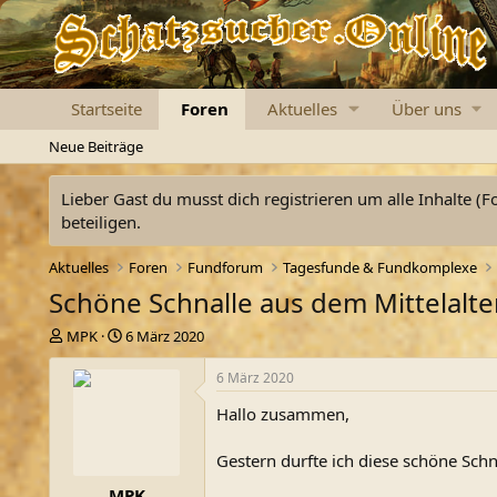
Startseite
Foren
Aktuelles
Über uns
Neue Beiträge
Lieber Gast du musst dich registrieren um alle Inhalte (F
beteiligen.
Aktuelles
Foren
Fundforum
Tagesfunde & Fundkomplexe
Schöne Schnalle aus dem Mittelalte
E
E
MPK
6 März 2020
r
r
s
s
6 März 2020
t
t
Hallo zusammen,
e
e
l
l
l
l
Gestern durfte ich diese schöne Schn
e
t
MPK
r
a