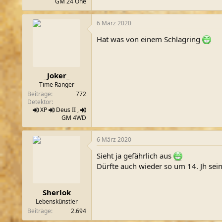
GM
24 One
6 März 2020
Hat was von einem Schlagring
_Joker_
Time Ranger
Beiträge
772
Detektor
XP
Deus
II ,
GM
4WD
6 März 2020
Sieht ja gefährlich aus
Dürfte auch wieder so um 14. Jh sei
Sherlok
Lebenskünstler
Beiträge
2.694