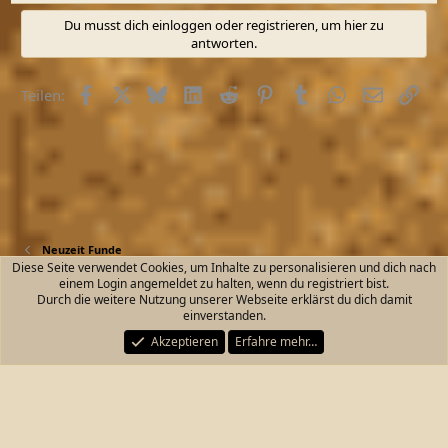
a
Du musst dich einloggen oder registrieren, um hier zu
k
antworten.
t
i
o
Facebook
X (Twitter)
Bluesky
LinkedIn
Reddit
Pinterest
Tumblr
WhatsApp
E-Mail
Link
Teilen:
n
e
n
:
Neuzeit Funde
Diese Seite verwendet Cookies, um Inhalte zu personalisieren und dich nach
einem Login angemeldet zu halten, wenn du registriert bist.
Kontakt
Nutzungsbedingungen
Datenschutz
Durch die weitere Nutzung unserer Webseite erklärst du dich damit
Hilfe und Impressum
Start
R
einverstanden.
S
S
Akzeptieren
Erfahre mehr…
®
Community platform by XenForo
© 2010-2026 XenForo Ltd.