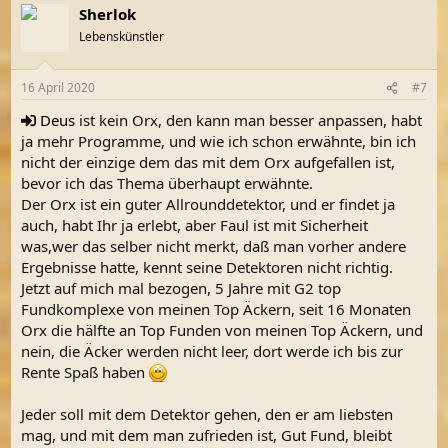
Sherlok
k
t
Lebenskünstler
i
o
n
16 April 2020
#7
e
n
Deus
ist kein Orx, den kann man besser anpassen, habt
:
ja mehr Programme, und wie ich schon erwähnte, bin ich
nicht der einzige dem das mit dem Orx aufgefallen ist,
bevor ich das Thema überhaupt erwähnte.
Der Orx ist ein guter Allrounddetektor, und er findet ja
auch, habt Ihr ja erlebt, aber Faul ist mit Sicherheit
was,wer das selber nicht merkt, daß man vorher andere
Ergebnisse hatte, kennt seine Detektoren nicht richtig.
Jetzt auf mich mal bezogen, 5 Jahre mit G2 top
Fundkomplexe von meinen Top Äckern, seit 16 Monaten
Orx die hälfte an Top Funden von meinen Top Äckern, und
nein, die Äcker werden nicht leer, dort werde ich bis zur
Rente Spaß haben
Jeder soll mit dem Detektor gehen, den er am liebsten
mag, und mit dem man zufrieden ist, Gut Fund, bleibt