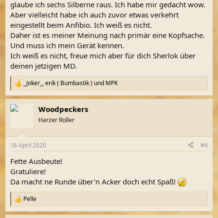
glaube ich sechs Silberne raus. Ich habe mir gedacht wow.
Aber vielleicht habe ich auch zuvor etwas verkehrt
eingestellt beim Anfibio. Ich weiß es nicht.
Daher ist es meiner Meinung nach primär eine Kopfsache.
Und muss ich mein Gerät kennen.
Ich weiß es nicht, freue mich aber für dich Sherlok über
deinen jetzigen MD.
_Joker_
,
erik ( Bumbastik )
und
MPK
R
e
a
Woodpeckers
k
t
Harzer Roller
i
o
n
16 April 2020
#6
e
n
Fette Ausbeute!
:
Gratuliere!
Da macht ne Runde über'n Acker doch echt Spaß!
Pelle
R
e
a