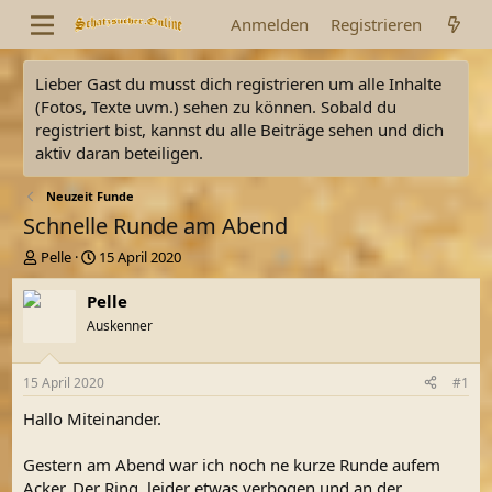
Anmelden
Registrieren
Lieber Gast du musst dich registrieren um alle Inhalte
(Fotos, Texte uvm.) sehen zu können. Sobald du
registriert bist, kannst du alle Beiträge sehen und dich
aktiv daran beteiligen.
Neuzeit Funde
Schnelle Runde am Abend
E
E
Pelle
15 April 2020
r
r
s
s
Pelle
t
t
Auskenner
e
e
l
l
l
l
15 April 2020
#1
e
t
r
a
Hallo Miteinander.
m
Gestern am Abend war ich noch ne kurze Runde aufem
Acker. Der Ring, leider etwas verbogen und an der