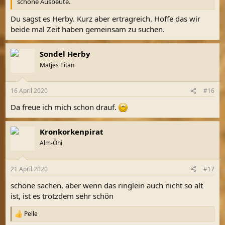
schöne Ausbeute.
Du sagst es Herby. Kurz aber ertragreich. Hoffe das wir
beide mal Zeit haben gemeinsam zu suchen.
Sondel Herby
Matjes Titan
16 April 2020
#16
Da freue ich mich schon drauf.
Kronkorkenpirat
Alm-Öhi
21 April 2020
#17
schöne sachen, aber wenn das ringlein auch nicht so alt
ist, ist es trotzdem sehr schön
Pelle
R
e