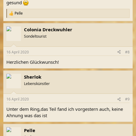
gesund
Pelle
R
e
a
Colonia Dreckwuhler
k
t
Sondeltourist
i
o
n
16 April 2020
#8
e
n
Herzlichen Glückwunsch!
:
Sherlok
Lebenskünstler
16 April 2020
#9
Unter dem Ring,das Teil fand ich vorgestern auch, keine
Ahnung was das ist
Pelle