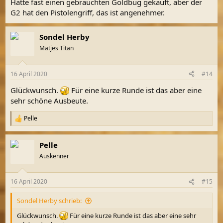
Hätte fast einen gebrauchten Goldbug gekauft, aber der
G2 hat den Pistolengriff, das ist angenehmer.
Sondel Herby
Matjes Titan
16 April 2020
#14
Glückwunsch.
Für eine kurze Runde ist das aber eine
sehr schöne Ausbeute.
Pelle
R
e
a
Pelle
k
t
Auskenner
i
o
n
16 April 2020
#15
e
n
Sondel Herby schrieb:
:
Glückwunsch.
Für eine kurze Runde ist das aber eine sehr