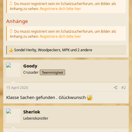
Du musst registriert sein im Schatzsucherforum, um Bilder als
Anhang zu sehen.
Registriere dich bitte hier
Anhänge
Du musst registriert sein im Schatzsucherforum, um Bilder als
Anhang zu sehen.
Registriere dich bitte hier
Sondel Herby
,
Woodpeckers
,
MPK
und 2 andere
R
e
a
Goody
k
t
Crusader
Teammitglied
i
o
n
15 April 2020
#2
e
n
Klasse Sachen gefunden . Glückwunsch
:
Sherlok
Lebenskünstler