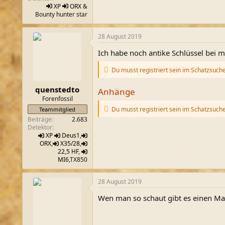
XP
ORX
&
Bounty hunter star
28 August 2019
Ich habe noch antike Schlüssel bei m
Du musst registriert sein im Schatzsuch
quenstedto
Anhänge
Forenfossil
Du musst registriert sein im Schatzsuch
Teammitglied
Beiträge
2.683
Detektor
XP
Deus1
,
ORX
,
X35/28
,
22,5 HF
,
MI6
,TX850
28 August 2019
Wen man so schaut gibt es einen Mar