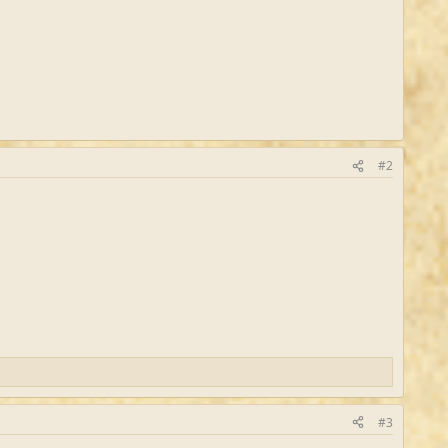
#2
#3