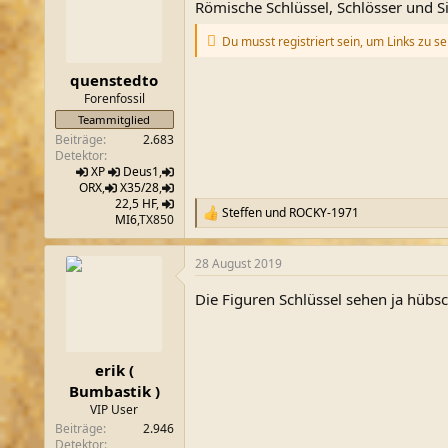
Römische Schlüssel, Schlösser und Si
i
o
Du musst registriert sein, um Links zu s
n
e
n
quenstedto
:
Forenfossil
Teammitglied
Beiträge
2.683
Detektor
XP
Deus1
,
ORX
,
X35/28
,
22,5 HF
,
Steffen
und
ROCKY-1971
R
MI6
,TX850
e
a
28 August 2019
k
t
Die Figuren Schlüssel sehen ja hübs
i
o
n
e
n
erik (
:
Bumbastik )
VIP User
Beiträge
2.946
Detektor