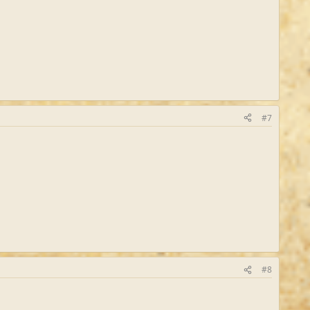
#7
#8