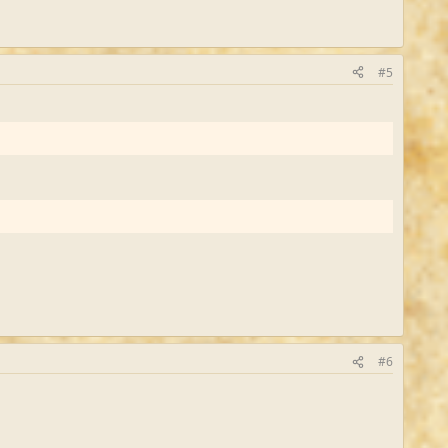
#5
#6