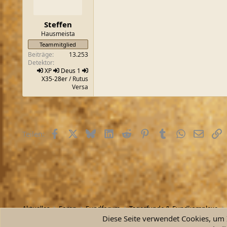
Steffen
Hausmeista
Teammitglied
Beiträge
13.253
Detektor
XP
Deus 1
X35-28er
/ Rutus
Versa
Facebook
X (Twitter)
Bluesky
LinkedIn
Reddit
Pinterest
Tumblr
WhatsApp
E-Mail
L
Teilen:
Aktuelles
Foren
Fundforum
Tagesfunde & Fundkomplexe
Diese Seite verwendet Cookies, um I