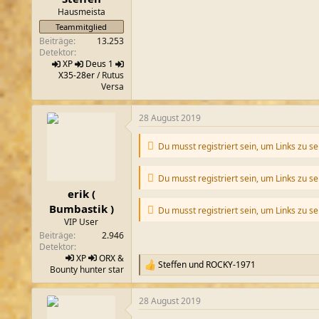
m
Hausmeista
Teammitglied
Beiträge
13.253
Detektor
XP
Deus 1
X35-28er
/ Rutus
Versa
28 August 2019
Du musst registriert sein, um Links zu s
Du musst registriert sein, um Links zu s
erik (
Bumbastik )
Du musst registriert sein, um Links zu s
VIP User
Beiträge
2.946
Detektor
XP
ORX
&
Steffen
und
ROCKY-1971
R
Bounty hunter star
e
a
28 August 2019
k
t