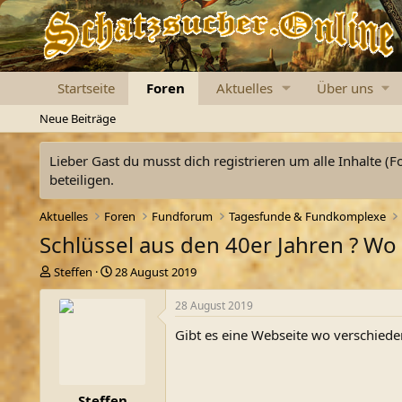
Startseite
Foren
Aktuelles
Über uns
Neue Beiträge
Lieber Gast du musst dich registrieren um alle Inhalte (F
beteiligen.
Aktuelles
Foren
Fundforum
Tagesfunde & Fundkomplexe
Schlüssel aus den 40er Jahren ? Wo 
E
E
Steffen
28 August 2019
r
r
s
s
28 August 2019
t
t
Gibt es eine Webseite wo verschiede
e
e
l
l
l
l
e
t
Steffen
r
a