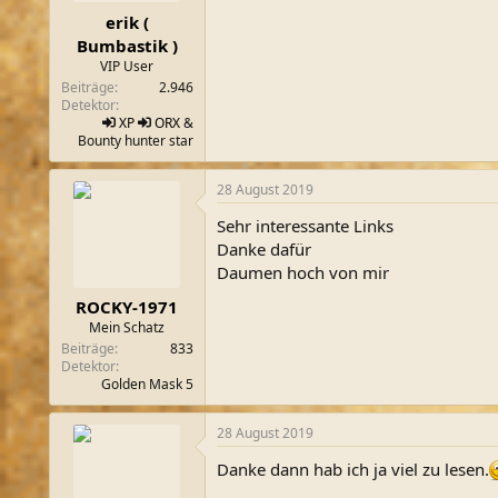
erik (
Bumbastik )
VIP User
Beiträge
2.946
Detektor
XP
ORX
&
Bounty hunter star
28 August 2019
Sehr interessante Links
Danke dafür
Daumen hoch von mir
ROCKY-1971
Mein Schatz
Beiträge
833
Detektor
Golden Mask 5
28 August 2019
Danke dann hab ich ja viel zu lesen.