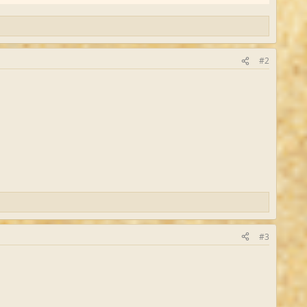
#2
#3