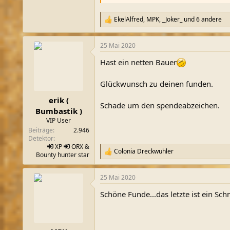
EkelAlfred
,
MPK
,
_Joker_
und 6 andere
R
e
a
25 Mai 2020
k
t
Hast ein netten Bauer
i
o
n
Glückwunsch zu deinen funden.
e
n
erik (
Schade um den spendeabzeichen.
:
Bumbastik )
VIP User
Beiträge
2.946
Detektor
XP
ORX
&
Colonia Dreckwuhler
R
Bounty hunter star
e
a
25 Mai 2020
k
t
Schöne Funde...das letzte ist ein Sch
i
o
n
e
n