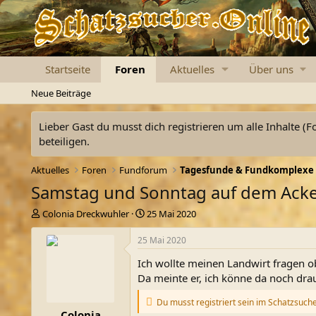
Startseite
Foren
Aktuelles
Über uns
Neue Beiträge
Lieber Gast du musst dich registrieren um alle Inhalte (F
beteiligen.
Aktuelles
Foren
Fundforum
Tagesfunde & Fundkomplexe
Samstag und Sonntag auf dem Ack
E
E
Colonia Dreckwuhler
25 Mai 2020
r
r
s
s
25 Mai 2020
t
t
Ich wollte meinen Landwirt fragen ob
e
e
l
l
Da meinte er, ich könne da noch dra
l
l
e
t
Du musst registriert sein im Schatzsuch
Colonia
r
a