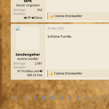
MPK
:
Harzer Urgestein
Beiträge
552
Detektor
Colonia Dreckwuhler
R
XP
Deus
e
a
25 Mai 2020
k
t
Schöne Funde.
i
o
n
e
n
Sondengeher
:
Austria-Sondler
Beiträge
2.081
Detektor
AT Pro/Max und
Colonia Dreckwuhler
R
GM
24 One
e
a
k
t
i
Facebook
X (Twitter)
Bluesky
LinkedIn
Reddit
Pinterest
Tumblr
WhatsApp
E-Mail
L
Teilen:
o
n
e