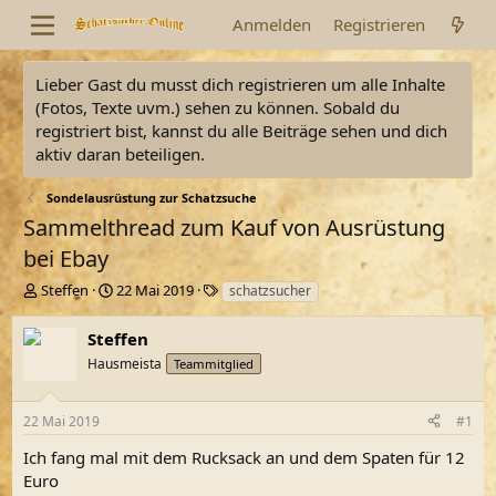
Anmelden
Registrieren
Lieber Gast du musst dich registrieren um alle Inhalte
(Fotos, Texte uvm.) sehen zu können. Sobald du
registriert bist, kannst du alle Beiträge sehen und dich
aktiv daran beteiligen.
Sondelausrüstung zur Schatzsuche
Sammelthread zum Kauf von Ausrüstung
bei Ebay
E
E
S
Steffen
22 Mai 2019
schatzsucher
r
r
c
s
s
h
Steffen
t
t
l
Hausmeista
Teammitglied
e
e
a
l
l
g
l
l
w
22 Mai 2019
#1
e
t
o
r
a
r
Ich fang mal mit dem Rucksack an und dem Spaten für 12
m
t
Euro
e