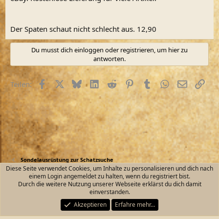
Der Spaten schaut nicht schlecht aus. 12,90
Du musst dich einloggen oder registrieren, um hier zu
antworten.
Facebook
X (Twitter)
Bluesky
LinkedIn
Reddit
Pinterest
Tumblr
WhatsApp
E-Mail
Link
Teilen:
Sondelausrüstung zur Schatzsuche
Diese Seite verwendet Cookies, um Inhalte zu personalisieren und dich nach
einem Login angemeldet zu halten, wenn du registriert bist.
Kontakt
Nutzungsbedingungen
Datenschutz
Durch die weitere Nutzung unserer Webseite erklärst du dich damit
Hilfe und Impressum
Start
R
einverstanden.
S
S
Akzeptieren
Erfahre mehr…
®
Community platform by XenForo
© 2010-2026 XenForo Ltd.