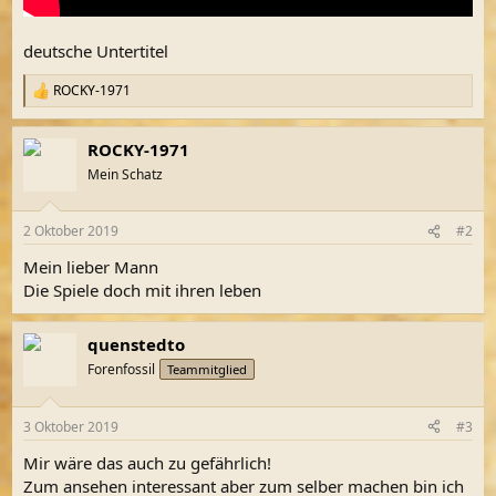
deutsche Untertitel
ROCKY-1971
R
e
a
ROCKY-1971
k
t
Mein Schatz
i
o
n
2 Oktober 2019
#2
e
n
Mein lieber Mann
:
Die Spiele doch mit ihren leben
quenstedto
Forenfossil
Teammitglied
3 Oktober 2019
#3
Mir wäre das auch zu gefährlich!
Zum ansehen interessant aber zum selber machen bin ich