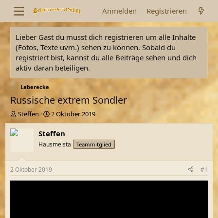
Anmelden
Registrieren
Lieber Gast du musst dich registrieren um alle Inhalte
(Fotos, Texte uvm.) sehen zu können. Sobald du
registriert bist, kannst du alle Beiträge sehen und dich
aktiv daran beteiligen.
Laberecke
Russische extrem Sondler
E
E
Steffen
2 Oktober 2019
r
r
s
s
Steffen
t
t
Hausmeista
Teammitglied
e
e
l
l
l
l
2 Oktober 2019
#1
e
t
r
a
m