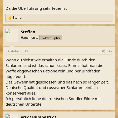
Da die Überführung sehr teuer ist
Steffen
R
e
a
Steffen
k
t
Hausmeista
Teammitglied
i
o
n
3 Oktober 2019
#7
e
n
Wenn du siehst wie erhalten die Funde durch den
:
Schlamm sind ist das schon krass. Einmal hat man die
Waffe abgewaschen Patrone rein und per Bindfaden
abgefeuert.
Das Gewehr hat geschossen und das nach so langer Zeit.
Deutsche Qualität und russischer Schlamm einfach
konserviert alles.
Ich persönlich liebe die russischen Sondler Filme mit
deutschen Untertitel.
erik ( Bumbastik )