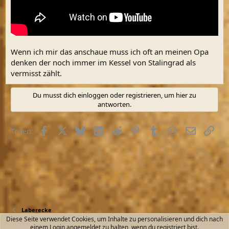
Wenn ich mir das anschaue muss ich oft an meinen Opa
denken der noch immer im Kessel von Stalingrad als
vermisst zählt.
Du musst dich einloggen oder registrieren, um hier zu
antworten.
Facebook
X (Twitter)
Bluesky
LinkedIn
Reddit
Pinterest
Tumblr
WhatsApp
E-Mail
Link
Teilen:
Laberecke
Diese Seite verwendet Cookies, um Inhalte zu personalisieren und dich nach
einem Login angemeldet zu halten, wenn du registriert bist.