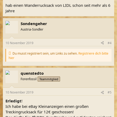
n
hab einen Wanderrucksack von LIDL schon seit mehr als 6
:
Jahre
Sondengeher
Austria-Sondler
10 November 2019
#4
Du musst registriert sein, um Links zu sehen.
Registriere dich bitte
hier
quenstedto
Forenfossil
Teammitglied
10 November 2019
#5
Erledigt
!
Ich habe bei eBay Kleinanzeigen einen großen
Treckingrucksack für 12€ geschossen!