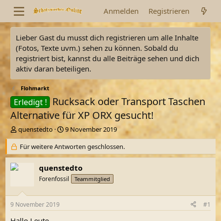
Anmelden
Registrieren
Lieber Gast du musst dich registrieren um alle Inhalte
(Fotos, Texte uvm.) sehen zu können. Sobald du
registriert bist, kannst du alle Beiträge sehen und dich
aktiv daran beteiligen.
Flohmarkt
Rucksack oder Transport Taschen
Erledigt !
Alternative für XP ORX gesucht!
E
E
quenstedto
9 November 2019
r
r
s
Für weitere Antworten geschlossen.
s
t
t
e
e
quenstedto
l
l
Forenfossil
Teammitglied
l
l
e
t
r
a
9 November 2019
#1
m
Hallo Leute,