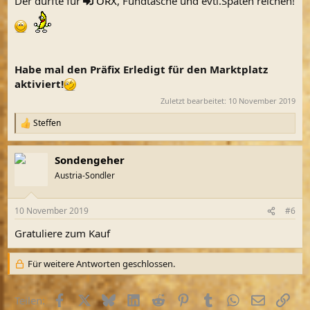
Der dürfte für
ORX
, Fundtasche und evtl.Spaten reichen!
Habe mal den Präfix Erledigt für den Marktplatz
aktiviert!
Zuletzt bearbeitet:
10 November 2019
Steffen
R
e
a
Sondengeher
k
t
Austria-Sondler
i
o
n
10 November 2019
#6
e
n
Gratuliere zum Kauf
:
Für weitere Antworten geschlossen.
Facebook
X (Twitter)
Bluesky
LinkedIn
Reddit
Pinterest
Tumblr
WhatsApp
E-Mail
Link
Teilen: