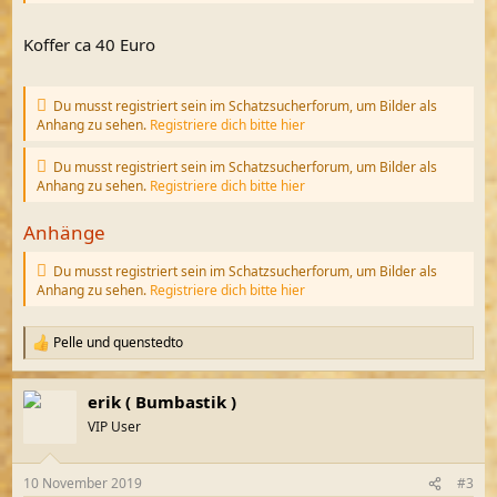
Koffer ca 40 Euro
Du musst registriert sein im Schatzsucherforum, um Bilder als
Anhang zu sehen.
Registriere dich bitte hier
Du musst registriert sein im Schatzsucherforum, um Bilder als
Anhang zu sehen.
Registriere dich bitte hier
Anhänge
Du musst registriert sein im Schatzsucherforum, um Bilder als
Anhang zu sehen.
Registriere dich bitte hier
Pelle
und
quenstedto
R
e
a
erik ( Bumbastik )
k
t
VIP User
i
o
n
10 November 2019
#3
e