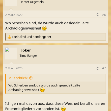
t
Harzer Urgestein
i
o
n
2 März 2020
#6
e
n
Wo Scherben sind, da wurde auch gesiedelt...alte
:
Archäologenweisheit
EkelAlfred
und
Sondengeher
R
e
a
_Joker_
k
t
Time Ranger
i
o
n
2 März 2020
#7
e
n
MPK schrieb:
:
Wo Scherben sind, da wurde auch gesiedelt...alte
Archäologenweisheit
Ich geh mal davon aus, dass diese Weisheit bei all unseren
Fotenmitgliedern vorhanden ist.