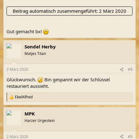
Beitrag automatisch zusammengeführt:
2 März 2020
Gut gemacht bx!
Sondel Herby
Matjes Titan
2 März 2020
#8
Glückwunsch.
Bin gespannt wir der Schlüssel
restauriert aussieht.
EkelAlfred
R
e
a
MPK
k
t
Harzer Urgestein
i
o
n
2 März 2020
#9
e