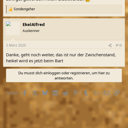
Sondengeher
R
e
a
EkelAlfred
k
t
Auskenner
i
o
n
2 März 2020
#16
e
n
Danke, geht noch weiter, das ist nur der Zwischenstand,
:
heikel wird es jetzt beim Bart
Du musst dich einloggen oder registrieren, um hier zu
antworten.
Facebook
X (Twitter)
Bluesky
LinkedIn
Reddit
Pinterest
Tumblr
WhatsApp
E-Mail
Link
Teilen: