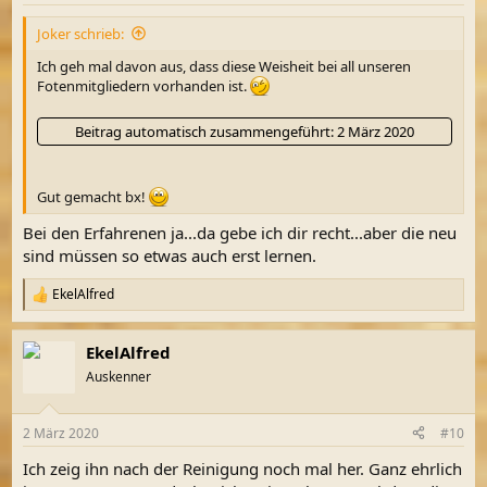
n
Joker schrieb:
:
Ich geh mal davon aus, dass diese Weisheit bei all unseren
Fotenmitgliedern vorhanden ist.
Beitrag automatisch zusammengeführt:
2 März 2020
Gut gemacht bx!
Bei den Erfahrenen ja...da gebe ich dir recht...aber die neu
sind müssen so etwas auch erst lernen.
EkelAlfred
R
e
a
EkelAlfred
k
t
Auskenner
i
o
n
2 März 2020
#10
e
n
Ich zeig ihn nach der Reinigung noch mal her. Ganz ehrlich
: