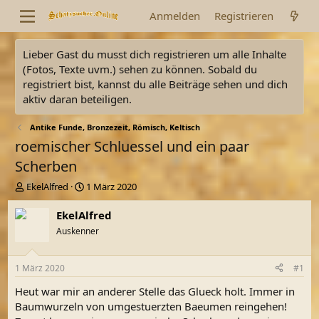
Anmelden
Registrieren
Lieber Gast du musst dich registrieren um alle Inhalte
(Fotos, Texte uvm.) sehen zu können. Sobald du
registriert bist, kannst du alle Beiträge sehen und dich
aktiv daran beteiligen.
Antike Funde, Bronzezeit, Römisch, Keltisch
roemischer Schluessel und ein paar
Scherben
E
E
EkelAlfred
1 März 2020
r
r
s
s
EkelAlfred
t
t
Auskenner
e
e
l
l
l
l
1 März 2020
#1
e
t
r
a
Heut war mir an anderer Stelle das Glueck holt. Immer in
m
Baumwurzeln von umgestuerzten Baeumen reingehen!