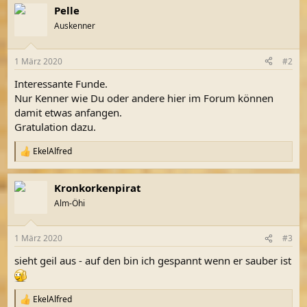
a
Pelle
k
t
Auskenner
i
o
n
1 März 2020
#2
e
n
Interessante Funde.
:
Nur Kenner wie Du oder andere hier im Forum können
damit etwas anfangen.
Gratulation dazu.
EkelAlfred
R
e
a
Kronkorkenpirat
k
t
Alm-Öhi
i
o
n
1 März 2020
#3
e
n
sieht geil aus - auf den bin ich gespannt wenn er sauber ist
:
EkelAlfred
R