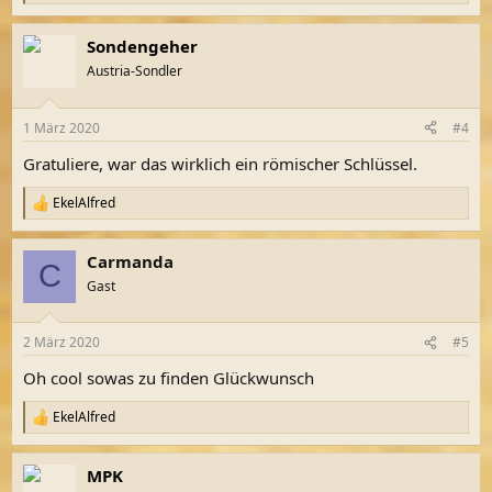
e
a
Sondengeher
k
t
Austria-Sondler
i
o
n
1 März 2020
#4
e
n
Gratuliere, war das wirklich ein römischer Schlüssel.
:
EkelAlfred
R
e
a
Carmanda
k
C
t
Gast
i
o
n
2 März 2020
#5
e
n
Oh cool sowas zu finden Glückwunsch
:
EkelAlfred
R
e
a
MPK
k