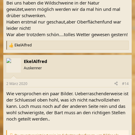
Bei uns haben die Wildschweine in der Natur
:
gewütet,wenn möglich werden wir da mal hin und mal
drüber schwenken.
Haben erstmal nur geschaut,aber Oberflächenfund war
leider nicht!
War aber trotzdem schön....tolles Wetter gewesen gestern!
EkelAlfred
R
e
a
EkelAlfred
k
t
Auskenner
i
o
n
2 März 2020
#14
e
n
Wie versprochen ein paar Bilder. Ueberraschenderweise ist
:
der Schluessel oben hohl, was ich nicht nachvollziehen
kann. Loch muss noch auf der anderen Seite rein und das
wohl schwierigste, der Bart muss an den richtigen Stellen
noch geteilt werden..