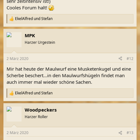
sehr zeitintensiv ist!)
Cooles Forum halt!
EkelAlfred
und
Stefan
R
e
a
MPK
k
t
Harzer Urgestein
i
o
n
2 März 2020
#12
e
n
Mir hat heute der Maulwurf eine Musketenkugel und eine
:
Scherbe beschert...in den Maulwurfshügeln findet man
auch immer mal wieder schöne Sachen.
EkelAlfred
und
Stefan
R
e
a
Woodpeckers
k
t
Harzer Roller
i
o
n
2 März 2020
#13
e
n