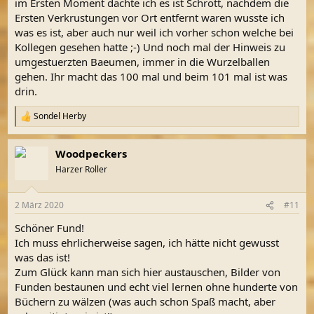
im Ersten Moment dachte ich es ist Schrott, nachdem die
Ersten Verkrustungen vor Ort entfernt waren wusste ich
was es ist, aber auch nur weil ich vorher schon welche bei
Kollegen gesehen hatte ;-) Und noch mal der Hinweis zu
umgestuerzten Baeumen, immer in die Wurzelballen
gehen. Ihr macht das 100 mal und beim 101 mal ist was
drin.
Sondel Herby
R
e
a
Woodpeckers
k
t
Harzer Roller
i
o
n
2 März 2020
#11
e
n
Schöner Fund!
:
Ich muss ehrlicherweise sagen, ich hätte nicht gewusst
was das ist!
Zum Glück kann man sich hier austauschen, Bilder von
Funden bestaunen und echt viel lernen ohne hunderte von
Büchern zu wälzen (was auch schon Spaß macht, aber