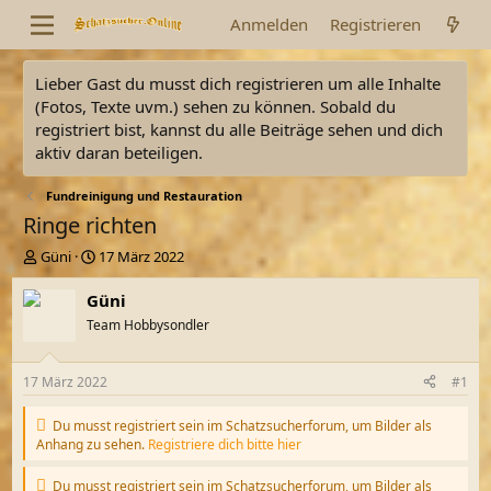
Anmelden
Registrieren
Lieber Gast du musst dich registrieren um alle Inhalte
(Fotos, Texte uvm.) sehen zu können. Sobald du
registriert bist, kannst du alle Beiträge sehen und dich
aktiv daran beteiligen.
Fundreinigung und Restauration
Ringe richten
E
E
Güni
17 März 2022
r
r
s
s
Güni
t
t
Team Hobbysondler
e
e
l
l
l
l
17 März 2022
#1
e
t
r
a
Du musst registriert sein im Schatzsucherforum, um Bilder als
m
Anhang zu sehen.
Registriere dich bitte hier
Du musst registriert sein im Schatzsucherforum, um Bilder als