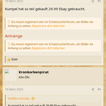
19 März 2022
#5
e
n
Kumpel hat so teil gekauft 29.99 Ebay gebraucht.
:
Du musst registriert sein im Schatzsucherforum, um Bilder als
Anhang zu sehen.
Registriere dich bitte hier
Anhänge
Du musst registriert sein im Schatzsucherforum, um Bilder als
Anhang zu sehen.
Registriere dich bitte hier
Güni
R
e
a
Kronkorkenpirat
k
t
Alm-Öhi
i
o
n
19 März 2022
#6
e
n
Steffen schrieb:
:
Kumpel hat so teil gekauft 29.99 Ebay gebraucht.