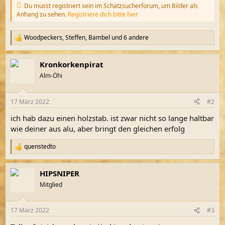
Du musst registriert sein im Schatzsucherforum, um Bilder als
Anhang zu sehen.
Registriere dich bitte hier
Woodpeckers
,
Steffen
,
Bambel
und 6 andere
R
e
a
Kronkorkenpirat
k
t
Alm-Öhi
i
o
n
17 März 2022
#2
e
n
ich hab dazu einen holzstab. ist zwar nicht so lange haltbar
:
wie deiner aus alu, aber bringt den gleichen erfolg
quenstedto
R
e
a
HIPSNIPER
k
t
Mitglied
i
o
n
17 März 2022
#3
e
n