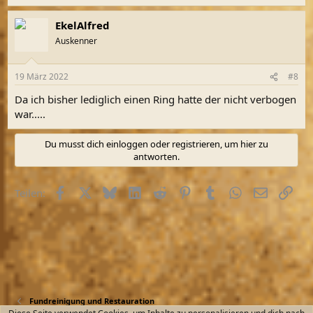
EkelAlfred
Auskenner
19 März 2022
#8
Da ich bisher lediglich einen Ring hatte der nicht verbogen
war.....
Du musst dich einloggen oder registrieren, um hier zu
antworten.
Facebook
X (Twitter)
Bluesky
LinkedIn
Reddit
Pinterest
Tumblr
WhatsApp
E-Mail
Link
Teilen:
Fundreinigung und Restauration