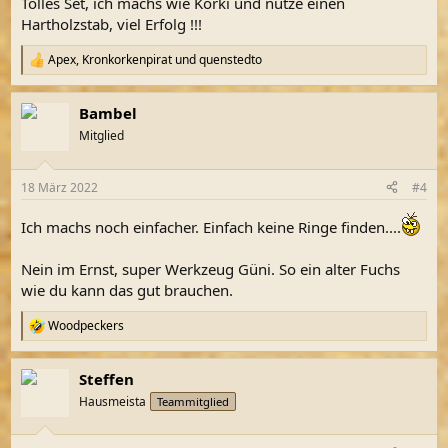
Tolles Set, ich machs wie Korki und nutze einen
:
Hartholzstab, viel Erfolg !!!
Apex
,
Kronkorkenpirat
und
quenstedto
R
e
a
Bambel
k
t
Mitglied
i
o
n
18 März 2022
#4
e
n
Ich machs noch einfacher. Einfach keine Ringe finden....
:
Nein im Ernst, super Werkzeug Güni. So ein alter Fuchs
wie du kann das gut brauchen.
Woodpeckers
R
e
a
Steffen
k
t
Hausmeista
Teammitglied
i
o
n