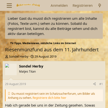
Anmelden
Registrieren
Lieber Gast du musst dich registrieren um alle Inhalte
(Fotos, Texte uvm.) sehen zu können. Sobald du
registriert bist, kannst du alle Beiträge sehen und dich
aktiv daran beteiligen.
TV-Tipps, Mediennews, nützliche Links im Internet
Riesenmünzfund aus dem 11. Jahrhundert
E
E
Sondel Herby
29 August 2019
r
r
s
s
Sondel Herby
t
t
Matjes Titan
e
e
l
l
l
l
29 August 2019
#1
e
t
r
a
Du musst registriert sein im Schatzsucherforum, um Bilder als
m
Anhang zu sehen.
Registriere dich bitte hier
Hab ich gerade bei uns in der Zeitung gesehen. Sowas