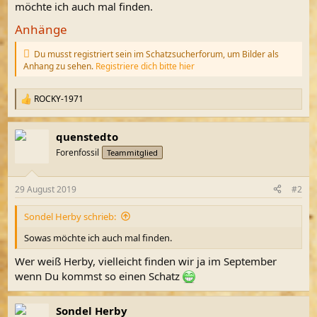
möchte ich auch mal finden.
Anhänge
Du musst registriert sein im Schatzsucherforum, um Bilder als
Anhang zu sehen.
Registriere dich bitte hier
ROCKY-1971
R
e
a
quenstedto
k
t
Forenfossil
Teammitglied
i
o
n
29 August 2019
#2
e
n
Sondel Herby schrieb:
:
Sowas möchte ich auch mal finden.
Wer weiß Herby, vielleicht finden wir ja im September
wenn Du kommst so einen Schatz
Sondel Herby