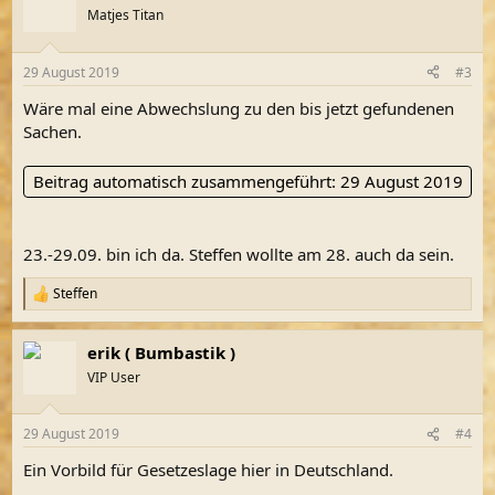
Matjes Titan
29 August 2019
#3
Wäre mal eine Abwechslung zu den bis jetzt gefundenen
Sachen.
Beitrag automatisch zusammengeführt:
29 August 2019
23.-29.09. bin ich da. Steffen wollte am 28. auch da sein.
Steffen
R
e
a
erik ( Bumbastik )
k
t
VIP User
i
o
n
29 August 2019
#4
e
n
Ein Vorbild für Gesetzeslage hier in Deutschland.
: