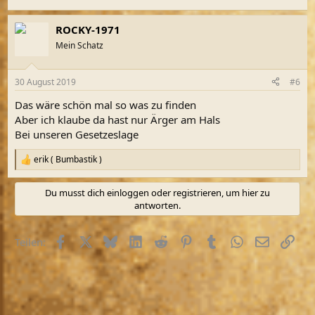
ROCKY-1971
Mein Schatz
30 August 2019
#6
Das wäre schön mal so was zu finden
Aber ich klaube da hast nur Ärger am Hals
Bei unseren Gesetzeslage
erik ( Bumbastik )
R
e
a
Du musst dich einloggen oder registrieren, um hier zu
k
antworten.
t
i
o
Facebook
X (Twitter)
Bluesky
LinkedIn
Reddit
Pinterest
Tumblr
WhatsApp
E-Mail
Link
Teilen:
n
e
n
: