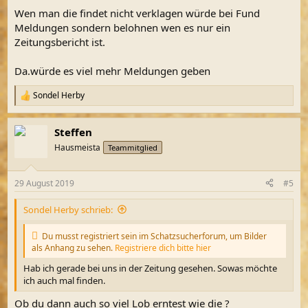
Wen man die findet nicht verklagen würde bei Fund
Meldungen sondern belohnen wen es nur ein
Zeitungsbericht ist.
Da.würde es viel mehr Meldungen geben
Sondel Herby
R
e
a
Steffen
k
t
Hausmeista
Teammitglied
i
o
n
29 August 2019
#5
e
n
Sondel Herby schrieb:
:
Du musst registriert sein im Schatzsucherforum, um Bilder
als Anhang zu sehen.
Registriere dich bitte hier
Hab ich gerade bei uns in der Zeitung gesehen. Sowas möchte
ich auch mal finden.
Ob du dann auch so viel Lob erntest wie die ?