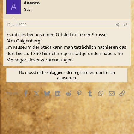
Avento
k
A
t
Gast
i
o
n
17 Juni 2020
#5
e
n
Es gibt es bei uns einen Ortsteil mit einer Strasse
:
"Am Galgenberg"
Im Museum der Stadt kann man tatsächlich nachlesen das
dort bis ca. 1750 hinrichtungen stattgefunden haben. Im
MA sogar Hexenverbrennungen.
Du musst dich einloggen oder registrieren, um hier zu
antworten.
Facebook
X (Twitter)
Bluesky
LinkedIn
Reddit
Pinterest
Tumblr
WhatsApp
E-Mail
Link
Teilen: