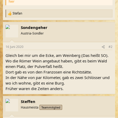
hier
Stefan
R
e
a
Sondengeher
k
t
Austria-Sondler
i
o
n
16 Juni 2020
#2
e
n
Gleich bei mir um die Ecke, am Weinberg (Das heißt SO).
:
Wo die Römer Wein angebaut haben, gibt es beim Wald
einen Platz, der Pulverfaß heißt.
Dort gab es von den Franzosen eine Richtstätte.
In der Nähe von par Kilometer, gab es zwei Schlösser und
wo ich wohne, gibt es eine Burg.
Früher waren die Zeiten anders.
Steffen
Hausmeista
Teammitglied