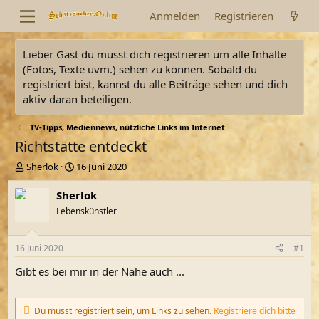
Anmelden
Registrieren
Lieber Gast du musst dich registrieren um alle Inhalte
(Fotos, Texte uvm.) sehen zu können. Sobald du
registriert bist, kannst du alle Beiträge sehen und dich
aktiv daran beteiligen.
TV-Tipps, Mediennews, nützliche Links im Internet
Richtstätte entdeckt
E
E
Sherlok
16 Juni 2020
r
r
s
s
Sherlok
t
t
Lebenskünstler
e
e
l
l
l
l
16 Juni 2020
#1
e
t
r
a
Gibt es bei mir in der Nähe auch ...
m
Du musst registriert sein, um Links zu sehen.
Registriere dich bitte