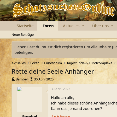
Startseite
Foren
Aktuelles
Über uns
Neue Beiträge
Lieber Gast du musst dich registrieren um alle Inhalte (F
beteiligen.
Aktuelles
Foren
Fundforum
Tagesfunde & Fundkomplexe
Rette deine Seele Anhänger
E
E
Bambel
30 April 2025
r
r
s
s
30 April 2025
t
t
Hallo an alle,
e
e
l
l
Ich habe dieses schöne Anhängerchen
l
l
Kann das jemand zuordnen?
e
t
Anhänge
Bambel
r
a