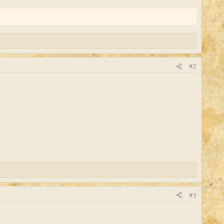
#2
#3