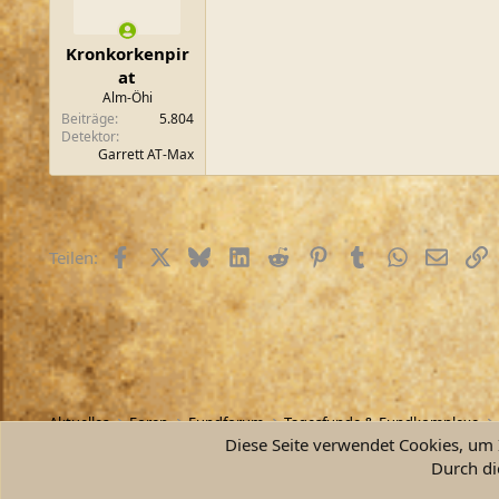
n
e
n
Kronkorkenpir
:
at
Alm-Öhi
Beiträge
5.804
Detektor
Garrett AT-Max
Facebook
X (Twitter)
Bluesky
LinkedIn
Reddit
Pinterest
Tumblr
WhatsApp
E-Mail
L
Teilen:
Aktuelles
Foren
Fundforum
Tagesfunde & Fundkomplexe
Diese Seite verwendet Cookies, um I
Durch di