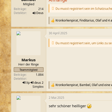
m
Mitglied
Du musst registriert sein im Schatzsuch
Beiträge
214
Detektor
Deus
Kronkorkenpirat
,
Finditarius
,
Olaf
und 4 
R
e
a
30 April 2025
k
t
i
Du musst registriert sein, um Links zu s
o
n
e
n
Markus
:
Herr der Ringe
Teammitglied
Beiträge
1.884
Detektor
Xp
deus 2
Kronkorkenpirat
,
Bambel
,
Olaf
und eine 
R
Simplex
e
a
2 Mai 2025
k
t
sehr schöner heilliger
i
o