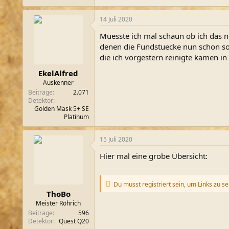
14 Juli 2020
Muesste ich mal schaun ob ich das n
denen die Fundstuecke nun schon so 
die ich vorgestern reinigte kamen in 
EkelAlfred
Auskenner
Beiträge
2.071
Detektor
Golden Mask 5+ SE
Platinum
15 Juli 2020
Hier mal eine grobe Übersicht:
Du musst registriert sein, um Links zu s
ThoBo
Meister Röhrich
Beiträge
596
Detektor
Quest Q20