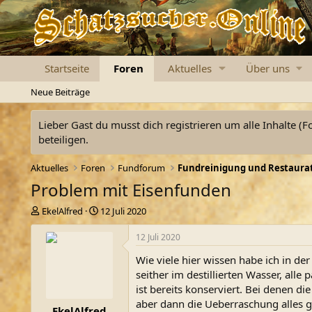
Startseite
Foren
Aktuelles
Über uns
Neue Beiträge
Lieber Gast du musst dich registrieren um alle Inhalte (F
beteiligen.
Aktuelles
Foren
Fundforum
Fundreinigung und Restaura
Problem mit Eisenfunden
E
E
EkelAlfred
12 Juli 2020
r
r
s
s
12 Juli 2020
t
t
Wie viele hier wissen habe ich in de
e
e
l
l
seither im destillierten Wasser, al
l
l
ist bereits konserviert. Bei denen 
e
t
aber dann die Ueberraschung alles 
EkelAlfred
r
a