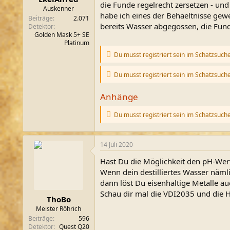
die Funde regelrecht zersetzen - un
m
Auskenner
habe ich eines der Behaeltnisse gewe
Beiträge
2.071
bereits Wasser abgegossen, die Fund
Detektor
Golden Mask 5+ SE
Platinum
Du musst registriert sein im Schatzsuch
Du musst registriert sein im Schatzsuch
Anhänge
Du musst registriert sein im Schatzsuch
14 Juli 2020
Hast Du die Möglichkeit den pH-We
Wenn dein destilliertes Wasser näml
dann löst Du eisenhaltige Metalle au
Schau dir mal die VDI2035 und die 
ThoBo
Meister Röhrich
Beiträge
596
Detektor
Quest Q20