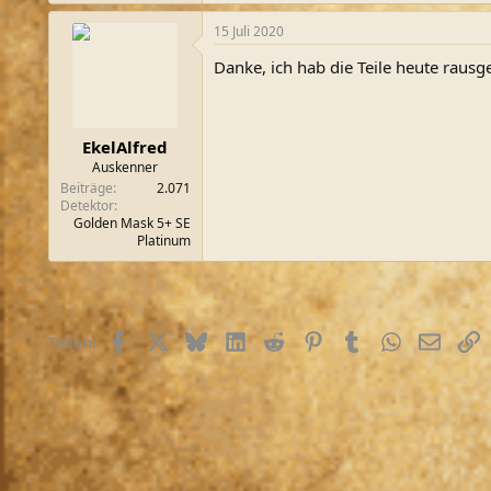
15 Juli 2020
Danke, ich hab die Teile heute raus
EkelAlfred
Auskenner
Beiträge
2.071
Detektor
Golden Mask 5+ SE
Platinum
Facebook
X (Twitter)
Bluesky
LinkedIn
Reddit
Pinterest
Tumblr
WhatsApp
E-Mail
L
Teilen: